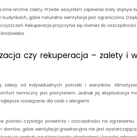
 inne istotne zalety. Przede wszystkim zapewnia stały dopływ 
h budynkach, gdzie naturalna wentylacja jest ograniczona. Dzię
eczyszczeń. Rekuperacja przyczynia się również do oszczędności 
 środowiska.
yzacja czy rekuperacja – zalety i 
 zależy od indywidualnych potrzeb i warunków. Klimatyzac
komfort termiczny jest priorytetem. Jednak jej eksploatacja m
 najlepsze rozwiązanie dla osób z alergiami.
i w postaci czystego powietrza i oszczędności na ogrzewaniu. 
h domów, gdzie wentylacja grawitacyjna nie jest wystarczająca