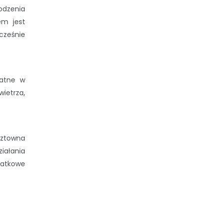
odzenia
em jest
cześnie
datne w
ietrza,
sztowna
iałania
datkowe