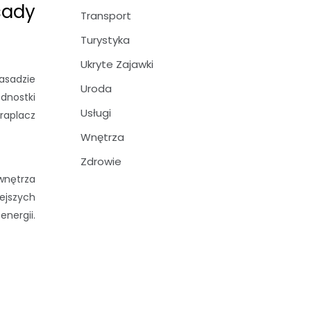
sady
Transport
Turystyka
Ukryte Zajawki
zasadzie
Uroda
ednostki
Usługi
kraplacz
Wnętrza
Zdrowie
wnętrza
ejszych
nergii.