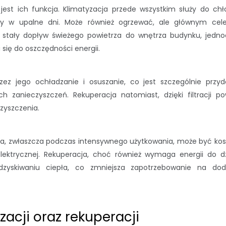
est ich funkcja. Klimatyzacja przede wszystkim służy do chł
y w upalne dni. Może również ogrzewać, ale głównym cel
 stały dopływ świeżego powietrza do wnętrza budynku, jedno
się do oszczędności energii.
zez jego ochładzanie i osuszanie, co jest szczególnie przy
zanieczyszczeń. Rekuperacja natomiast, dzięki filtracji pow
czyszczenia.
cja, zwłaszcza podczas intensywnego użytkowania, może być ko
elektrycznej. Rekuperacja, choć również wymaga energii do dz
odzyskiwaniu ciepła, co zmniejsza zapotrzebowanie na do
zacji oraz rekuperacji