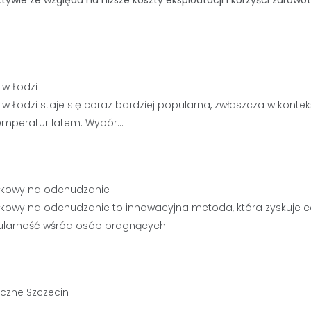
tywie ze względu na niższe koszty eksploatacji i korzyści zdrowo
 w Łodzi
 w Łodzi staje się coraz bardziej popularna, zwłaszcza w kontek
emperatur latem. Wybór…
łkowy na odchudzanie
kowy na odchudzanie to innowacyjna metoda, która zyskuje c
ularność wśród osób pragnących…
yczne Szczecin