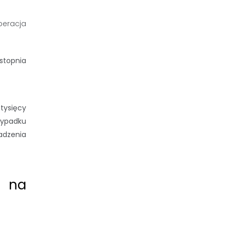
stopnia
tysięcy
zypadku
adzenia
w na