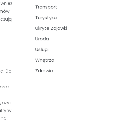
ównież
Transport
ytmów
Turystyka
gażują
Ukryte Zajawki
Uroda
Usługi
Wnętrza
Zdrowie
ia. Do
 oraz
 czyli
itryny
 na