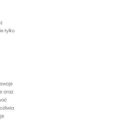
eż
e tylko
 swoje
e oraz
wać
ożliwia
je