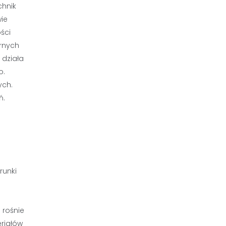
chnik
wie
ści
rnych
 działa
o.
ych.
ń.
runki
 rośnie
eriałów