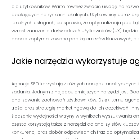
dla użytkowników. Warto również zwrócić uwagę na rozwój l
działających na rynkach lokalnych. Użytkownicy coraz czę
lokalnych usługach, co sprawia, że optymalizacja pod ką
wzrost znaczenia doświadczeń użytkowników (UX) będzie m
dobrze zoptymalizowane pod kątem słów kluczowych, ale t
Jakie narzędzia wykorzystuje a
Agencje SEO korzystają z różnych narzędzi analitycznych
zadania. Jednym z najpopularniejszych narzędzi jest Goo
analizowanie zachowań użytkowników. Dzięki temu agenc
treści oraz strategię marketingową do ich oczekiwań. In
śledzenie wydajności witryny w wynikach wyszukiwania o
często korzystają także z narzędzi do analizy słów kluczo
konkurencji oraz dobór odpowiednich fraz do optymalizac