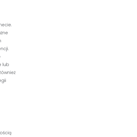
necie.
ażne
m
cji.
e
e lub
Również
gii
ością