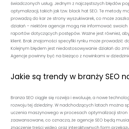
świadczonych usług. Jednym z najczęstszych błędów pop
optymalizacji, takich jak tzw. black hat SEO. Te metody m
prowadzą do kar ze strony wyszukiwarek, co może zaszkod
działań – niektóre agencje mogą nie informować swoich
raportów dotyczących postępów. Ważne jest również, aby
klient. Brak znajomości specyfiki rynku może prowadzić 
Kolejnym błędem jest niedostosowywanie działań do zmi
Agencje powinny być na bieżąco z nowinkami w dziedzin
Jakie są trendy w branży SEO 
Branża SEO ciągle się rozwija i ewoluuje, a nowe techno
rozwoju tej dziedziny. W nadchodzących latach można sp
uczenia maszynowego w procesach optymalizacji stron in
zaawansowane, co oznacza, że agencje SEO będą musia
znaczenie treści wideo oraz interaktywnych form przekaz