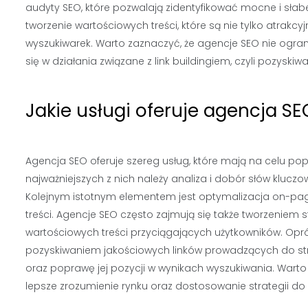
audyty SEO, które pozwalają zidentyfikować mocne i słab
tworzenie wartościowych treści, które są nie tylko atra
wyszukiwarek. Warto zaznaczyć, że agencje SEO nie ograni
się w działania związane z link buildingiem, czyli pozysk
Jakie usługi oferuje agencja SE
Agencja SEO oferuje szereg usług, które mają na celu p
najważniejszych z nich należy analiza i dobór słów kluc
Kolejnym istotnym elementem jest optymalizacja on-page
treści. Agencje SEO często zajmują się także tworzeniem 
wartościowych treści przyciągających użytkowników. Oprócz 
pozyskiwaniem jakościowych linków prowadzących do stron
oraz poprawę jej pozycji w wynikach wyszukiwania. Warto 
lepsze zrozumienie rynku oraz dostosowanie strategii do