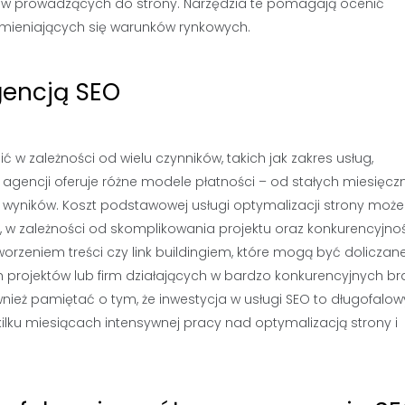
ków prowadzących do strony. Narzędzia te pomagają ocenić
zmieniających się warunków rynkowych.
gencją SEO
 w zależności od wielu czynników, takich jak zakres usług,
e agencji oferuje różne modele płatności – od stałych miesięcz
wyników. Koszt podstawowej usługi optymalizacji strony może
ie, w zależności od skomplikowania projektu oraz konkurencyjno
orzeniem treści czy link buildingiem, które mogą być doliczan
 projektów lub firm działających w bardzo konkurencyjnych b
ież pamiętać o tym, że inwestycja w usługi SEO to długofalow
lku miesiącach intensywnej pracy nad optymalizacją strony i