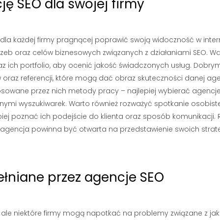
ę SEO dla swojej firmy
dla każdej firmy pragnącej poprawić swoją widoczność w inter
rzeb oraz celów biznesowych związanych z działaniami SEO. W
raz ich portfolio, aby ocenić jakość świadczonych usług. Dobry
 oraz referencji, które mogą dać obraz skuteczności danej agen
osowane przez nich metody pracy – najlepiej wybierać agencj
znymi wyszukiwarek. Warto również rozważyć spotkanie osobist
iej poznać ich podejście do klienta oraz sposób komunikacji. 
agencja powinna być otwarta na przedstawienie swoich strate
ełniane przez agencje SEO
 ale niektóre firmy mogą napotkać na problemy związane z jak