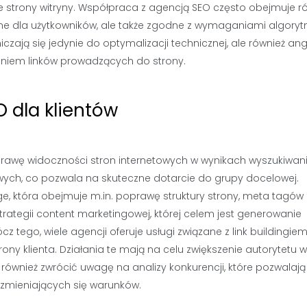
e strony witryny. Współpraca z agencją SEO często obejmuje r
kcyjne dla użytkowników, ale także zgodne z wymaganiami algor
czają się jedynie do optymalizacji technicznej, ale również an
iwaniem linków prowadzących do strony.
O dla klientów
oprawę widoczności stron internetowych w wynikach wyszukiwan
zowych, co pozwala na skuteczne dotarcie do grupy docelowej.
, która obejmuje m.in. poprawę struktury strony, meta tagów
strategii content marketingowej, której celem jest generowanie
tego, wiele agencji oferuje usługi związane z link buildingiem,
y klienta. Działania te mają na celu zwiększenie autorytetu w
również zwrócić uwagę na analizy konkurencji, które pozwalają
 zmieniających się warunków.