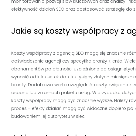
monitorowania pozycji słów kluczowych oraz analizy lin
efektywność działań SEO oraz dostosować strategię do 
Jakie są koszty współpracy z a
Koszty współpracy z agencją SEO mogą się znacznie różnić
doświadczenie agencji czy specyfika branży klienta. Wiel
abonamentów po płatności uzależnione od osiągniętych 
wynosić od kilku setek do kilku tysięcy złotych miesięczn
branży. Dodatkowo warto uwzględnić koszty związane z tw
osobno lub w ramach pakietu usług. W przypadku dużych
koszty współpracy mogą być znacznie wyższe. Należy równ
proces – efekty działań mogą być widoczne dopiero po ki
budowaniem jej autorytetu w sieci.