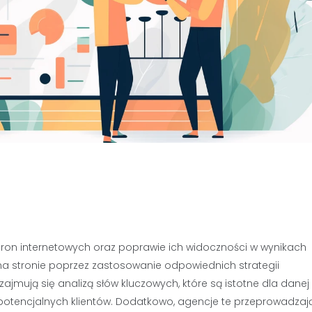
stron internetowych oraz poprawie ich widoczności w wynikach
na stronie poprzez zastosowanie odpowiednich strategii
mują się analizą słów kluczowych, które są istotne dla danej 
ć potencjalnych klientów. Dodatkowo, agencje te przeprowadzaj