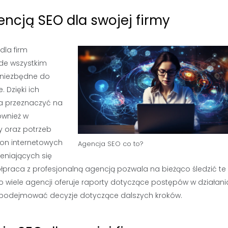
ncją SEO dla swojej firmy
dla firm
ede wszystkim
 niezbędne do
 Dzięki ich
a przeznaczyć na
ównież w
y oraz potrzeb
tron internetowych
Agencja SEO co to?
eniających się
praca z profesjonalną agencją pozwala na bieżąco śledzić te
 wiele agencji oferuje raporty dotyczące postępów w działan
i podejmować decyzje dotyczące dalszych kroków.