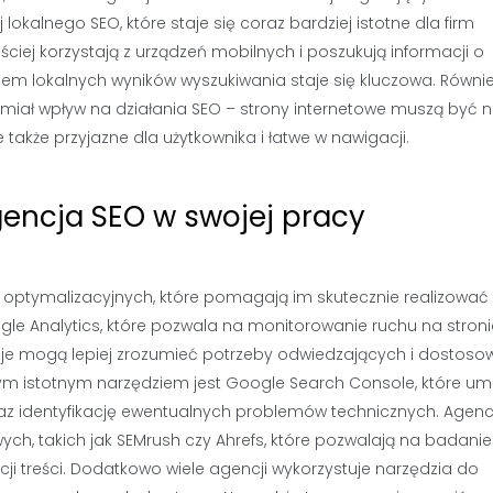
okalnego SEO, które staje się coraz bardziej istotne dla firm
ściej korzystają z urządzeń mobilnych i poszukują informacji o
tem lokalnych wyników wyszukiwania staje się kluczowa. Równi
iał wpływ na działania SEO – strony internetowe muszą być ni
akże przyjazne dla użytkownika i łatwe w nawigacji.
gencja SEO w swojej pracy
 i optymalizacyjnych, które pomagają im skutecznie realizować
gle Analytics, które pozwala na monitorowanie ruchu na stroni
je mogą lepiej zrozumieć potrzeby odwiedzających i dostoso
nym istotnym narzędziem jest Google Search Console, które um
raz identyfikację ewentualnych problemów technicznych. Agenc
wych, takich jak SEMrush czy Ahrefs, które pozwalają na badanie
ji treści. Dodatkowo wiele agencji wykorzystuje narzędzia do