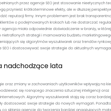
ełnianych przez agencje SEO jest stosowanie nieetycznych te
ogą przynieść krótkoterminowe efekty, ale w dłuższej perspekty
zić reputacji firmy. Innym problemem jest brak transparentno
 klientów o podejmowanych krokach lub nie dostarczać regula
 agencja miała odpowiednie doświadczenie w branży, w której
do nietrafionych strategii i marnowania budżetu marketingoweg
eniających się algorytmów wyszukiwarek oraz trendów rynkow
ie SEO i dostosowywać swoje strategie do aktualnych wymaga
na nadchodzące lata
logie oraz zmiany w zachowaniach użytkowników wpływają na kie
odziewać się rosnącego znaczenia sztucznej inteligencji oraz
ternetowych. Algorytmy wyszukiwarek stają się coraz bardziej
ły dostosować swoje strategie do nowych wymagań. Ponadto
u, co skłania agencje do tworzenia bardziej angażujących mat