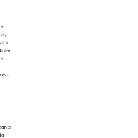
le
czy
nane
kolei
zy
szawa
zania
ia