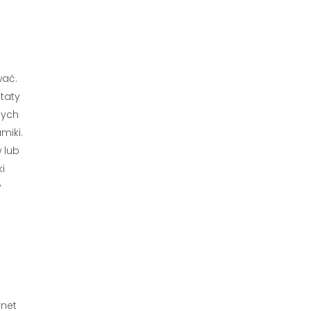
wać.
taty
nych
miki.
 lub
i
y
rnet