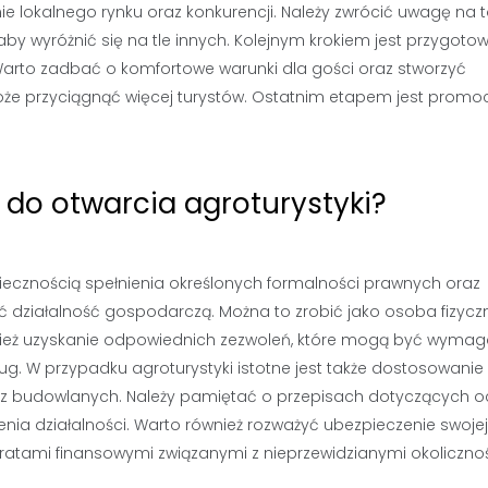
ie lokalnego rynku oraz konkurencji. Należy zwrócić uwagę na to
aby wyróżnić się na tle innych. Kolejnym krokiem jest przygoto
arto zadbać o komfortowe warunki dla gości oraz stworzyć
że przyciągnąć więcej turystów. Ostatnim etapem jest promo
 do otwarcia agroturystyki?
oniecznością spełnienia określonych formalności prawnych oraz
ć działalność gospodarczą. Można to zrobić jako osoba fizycz
wnież uzyskanie odpowiednich zezwoleń, które mogą być wyma
ług. W przypadku agroturystyki istotne jest także dostosowanie
z budowlanych. Należy pamiętać o przepisach dotyczących o
a działalności. Warto również rozważyć ubezpieczenie swojej
tratami finansowymi związanymi z nieprzewidzianymi okoliczno