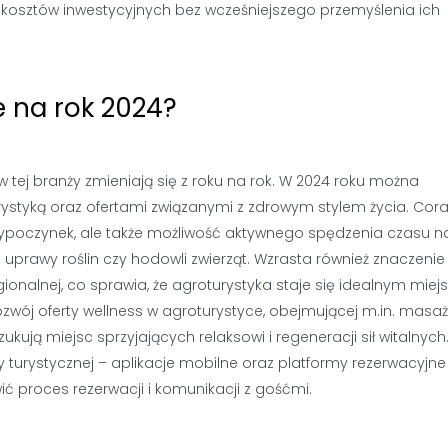
 kosztów inwestycyjnych bez wcześniejszego przemyślenia ich
e na rok 2024?
w tej branży zmieniają się z roku na rok. W 2024 roku można
ystyką oraz ofertami związanymi z zdrowym stylem życia. Cor
o wypoczynek, ale także możliwość aktywnego spędzenia czasu n
prawy roślin czy hodowli zwierząt. Wzrasta również znaczenie
ionalnej, co sprawia, że agroturystyka staje się idealnym mie
zwój oferty wellness w agroturystyce, obejmującej m.in. masaż
ukują miejsc sprzyjających relaksowi i regeneracji sił witalnych
 turystycznej – aplikacje mobilne oraz platformy rezerwacyjne
ć proces rezerwacji i komunikacji z gośćmi.