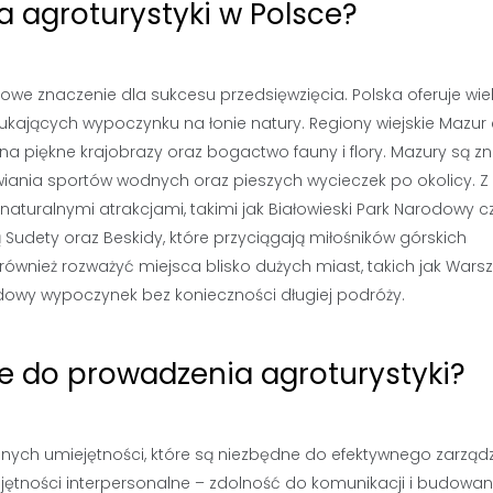
la agroturystyki w Polsce?
zowe znaczenie dla sukcesu przedsięwzięcia. Polska oferuje wie
ukających wypoczynku na łonie natury. Regiony wiejskie Mazur 
a piękne krajobrazy oraz bogactwo fauny i flory. Mazury są z
wiania sportów wodnych oraz pieszych wycieczek po okolicy. Z 
aturalnymi atrakcjami, takimi jak Białowieski Park Narodowy c
Sudety oraz Beskidy, które przyciągają miłośników górskich
również rozważyć miejsca blisko dużych miast, takich jak War
dowy wypoczynek bez konieczności długiej podróży.
e do prowadzenia agroturystyki?
ych umiejętności, które są niezbędne do efektywnego zarząd
jętności interpersonalne – zdolność do komunikacji i budowan