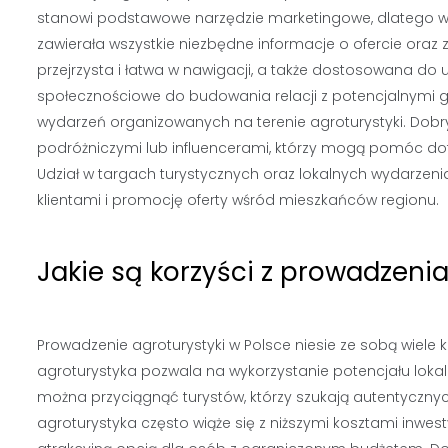
stanowi podstawowe narzędzie marketingowe, dlatego war
zawierała wszystkie niezbędne informacje o ofercie oraz 
przejrzysta i łatwa w nawigacji, a także dostosowana d
społecznościowe do budowania relacji z potencjalnymi go
wydarzeń organizowanych na terenie agroturystyki. Do
podróżniczymi lub influencerami, którzy mogą pomóc dot
Udział w targach turystycznych oraz lokalnych wydarzeni
klientami i promocję oferty wśród mieszkańców regionu.
Jakie są korzyści z prowadzenia
Prowadzenie agroturystyki w Polsce niesie ze sobą wiele k
agroturystyka pozwala na wykorzystanie potencjału lokal
można przyciągnąć turystów, którzy szukają autentyczny
agroturystyka często wiąże się z niższymi kosztami inwes