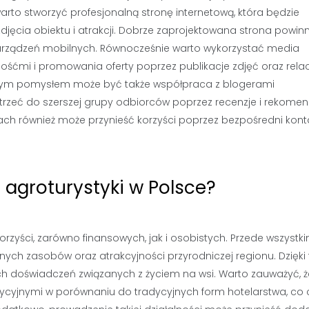
to stworzyć profesjonalną stronę internetową, która będzie
zdjęcia obiektu i atrakcji. Dobrze zaprojektowana strona powin
o urządzeń mobilnych. Równocześnie warto wykorzystać media
śćmi i promowania oferty poprzez publikacje zdjęć oraz relacj
brym pomysłem może być także współpraca z blogerami
rzeć do szerszej grupy odbiorców poprzez recenzje i rekomen
ach również może przynieść korzyści poprzez bezpośredni kont
 agroturystyki w Polsce?
orzyści, zarówno finansowych, jak i osobistych. Przede wszystki
nych zasobów oraz atrakcyjności przyrodniczej regionu. Dzięki
ch doświadczeń związanych z życiem na wsi. Warto zauważyć, ż
tycyjnymi w porównaniu do tradycyjnych form hotelarstwa, co c