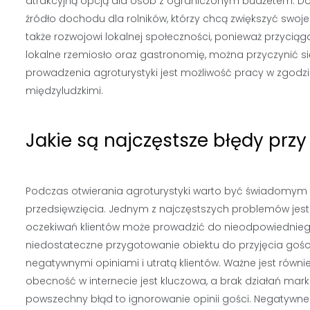
atrakcyjną opcją dla osób z ograniczonym budżetem. Do
źródło dochodu dla rolników, którzy chcą zwiększyć swoj
także rozwojowi lokalnej społeczności, ponieważ przyciąga
lokalne rzemiosło oraz gastronomię, można przyczynić s
prowadzenia agroturystyki jest możliwość pracy w zgodzie 
międzyludzkimi.
Jakie są najczęstsze błędy przy
Podczas otwierania agroturystyki warto być świadomym
przedsięwzięcia. Jednym z najczęstszych problemów jest
oczekiwań klientów może prowadzić do nieodpowiedniego
niedostateczne przygotowanie obiektu do przyjęcia go
negatywnymi opiniami i utratą klientów. Ważne jest równi
obecność w internecie jest kluczowa, a brak działań ma
powszechny błąd to ignorowanie opinii gości. Negatywne 