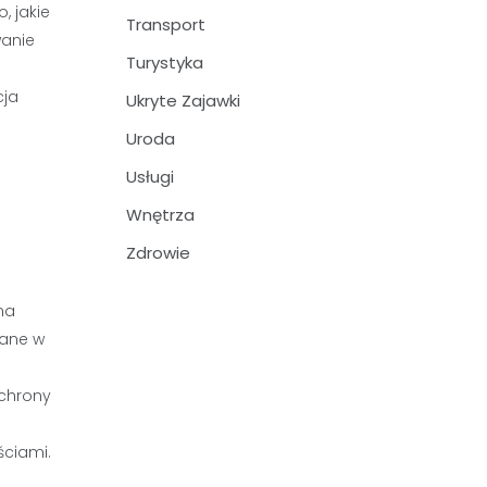
, jakie
Transport
wanie
Turystyka
cja
Ukryte Zajawki
Uroda
Usługi
Wnętrza
Zdrowie
na
gane w
chrony
ściami.