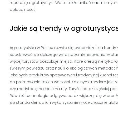
reputację agroturystyki. Warto także unikać nadmiernych
opłacalności.
Jakie są trendy w agroturystyc
Agroturystyka w Polsce rozwija się dynamicznie, a trendy 
spodziewać się dalszego wzrostu zainteresowania ekotur
więcej turystów poszukuje miejsc, które oferują nie tylk
świeżym powietrzu oraz nauki o ekologicznych metodach u
lokalnych produktów spożywczych i tradycyjnej kuchni reg
do promowania takich wartości. Kolejnym trendem jest ro
czy medytację na łonie natury. Turyści coraz częściej posz
Również technologia odgrywa coraz większą rolę w branży
się standardem, a ich wykorzystanie może znacznie ułatwi