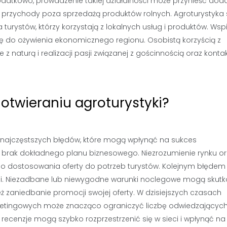
datkowo, prowadzenie takiej działalności może przynieść dod
e przychody poza sprzedażą produktów rolnych. Agroturystyka 
 turystów, którzy korzystają z lokalnych usług i produktów. Wsp
ię do ożywienia ekonomicznego regionu. Osobistą korzyścią z
z naturą i realizacji pasji związanej z gościnnością oraz kont
 otwieraniu agroturystyki?
 najczęstszych błędów, które mogą wpłynąć na sukces
 brak dokładnego planu biznesowego. Niezrozumienie rynku o
 dostosowania oferty do potrzeb turystów. Kolejnym błędem 
ści. Niezadbane lub niewygodne warunki noclegowe mogą skut
eż zaniedbanie promocji swojej oferty. W dzisiejszych czasach
rketingowych może znacząco ograniczyć liczbę odwiedzających
recenzje mogą szybko rozprzestrzenić się w sieci i wpłynąć na