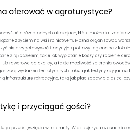
żna oferować w agroturystyce?
o pomyśleć o różnorodnych atrakcjach, które można im zaofero
ązane z życiem na wsi i rolnictwem. Można organizować warsz
czyć się przygotowywać tradycyjne potrawy regionalne z lokal
ne z rękodziełem, takie jak wyplatanie koszy czy robienie cera
 lub rowerowe po okolicy, a także możliwość zbierania owoców
izacji wydarzeń tematycznych, takich jak festyny czy jarmark
infrastrukturę rekreacyjną, taką jak plac zabaw dla dzieci cz
ykę i przyciągać gości?
ego przedsięwzięcia w tej branży. W dzisiejszych czasach inte