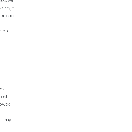
atkowe
sprzyja
ierając
aktami
raz
jest
kować
. Inny