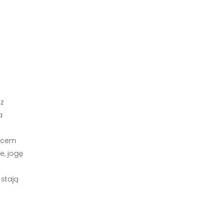
az
a
jscem
e, jogę
.
 stają