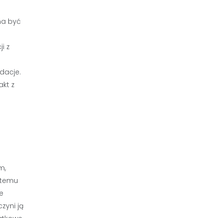
na być
i z
dacje.
akt z
m,
 temu
e
zyni ją