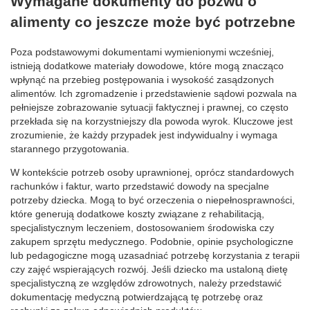
Wymagane dokumenty do pozwu o
alimenty co jeszcze może być potrzebne
Poza podstawowymi dokumentami wymienionymi wcześniej,
istnieją dodatkowe materiały dowodowe, które mogą znacząco
wpłynąć na przebieg postępowania i wysokość zasądzonych
alimentów. Ich zgromadzenie i przedstawienie sądowi pozwala na
pełniejsze zobrazowanie sytuacji faktycznej i prawnej, co często
przekłada się na korzystniejszy dla powoda wyrok. Kluczowe jest
zrozumienie, że każdy przypadek jest indywidualny i wymaga
starannego przygotowania.
W kontekście potrzeb osoby uprawnionej, oprócz standardowych
rachunków i faktur, warto przedstawić dowody na specjalne
potrzeby dziecka. Mogą to być orzeczenia o niepełnosprawności,
które generują dodatkowe koszty związane z rehabilitacją,
specjalistycznym leczeniem, dostosowaniem środowiska czy
zakupem sprzętu medycznego. Podobnie, opinie psychologiczne
lub pedagogiczne mogą uzasadniać potrzebę korzystania z terapii
czy zajęć wspierających rozwój. Jeśli dziecko ma ustaloną dietę
specjalistyczną ze względów zdrowotnych, należy przedstawić
dokumentację medyczną potwierdzającą tę potrzebę oraz