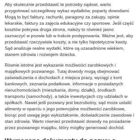
Aby skutecznie przedstawić te potrzeby sądowi, warto
przygotować szczegółowy wykaz wydatków, poparty dowodami.
Mogą to być faktury, rachunki, paragony za zakupy, opinie
lekarskie, faktury za zajęcia edukacyjne czy sportowe. Jeśli część
kosztów pokrywa druga strona, należy to również jasno
zaznaczyć w pozwie lub w trakcie postępowania. Ważne jest, aby
przedstawić rzeczywiste koszty, a nie tylko hipotetyczne kwoty.
Sąd analizuje realne wydatki, które są uzasadnione wiekiem,
stanem zdrowia i rozwojem dziecka.
Równie istotne jest wykazanie możliwości zarobkowych i
majątkowych pozwanego. Tutaj dowody mogą obejmować
zaświadczenia o dochodach z miejsca pracy, wyciągi z kont
bankowych, zeznania podatkowe, informacje o posiadanych
nieruchomościach (mieszkania, domy, działki), środkach
transportu (samochody), a także inwestycjach czy udziałach w
spółkach. Nawet jeśli pozwany jest bezrobotny, sąd może ustalić
alimenty w oparciu o jego potencjalne możliwości zarobkowe,
biorąc pod uwagę jego wykształcenie, doświadczenie zawodowe i
stan zdrowia. Warto również przedstawić dowody na posiadanie
przez pozwanego majątku, który mógłby generować dochód.