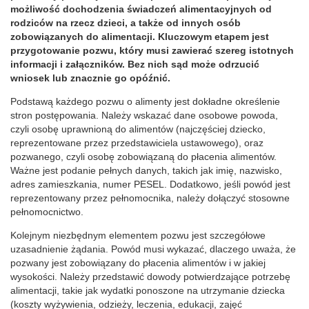
możliwość dochodzenia świadczeń alimentacyjnych od
rodziców na rzecz dzieci, a także od innych osób
zobowiązanych do alimentacji. Kluczowym etapem jest
przygotowanie pozwu, który musi zawierać szereg istotnych
informacji i załączników. Bez nich sąd może odrzucić
wniosek lub znacznie go opóźnić.
Podstawą każdego pozwu o alimenty jest dokładne określenie
stron postępowania. Należy wskazać dane osobowe powoda,
czyli osobę uprawnioną do alimentów (najczęściej dziecko,
reprezentowane przez przedstawiciela ustawowego), oraz
pozwanego, czyli osobę zobowiązaną do płacenia alimentów.
Ważne jest podanie pełnych danych, takich jak imię, nazwisko,
adres zamieszkania, numer PESEL. Dodatkowo, jeśli powód jest
reprezentowany przez pełnomocnika, należy dołączyć stosowne
pełnomocnictwo.
Kolejnym niezbędnym elementem pozwu jest szczegółowe
uzasadnienie żądania. Powód musi wykazać, dlaczego uważa, że
pozwany jest zobowiązany do płacenia alimentów i w jakiej
wysokości. Należy przedstawić dowody potwierdzające potrzebę
alimentacji, takie jak wydatki ponoszone na utrzymanie dziecka
(koszty wyżywienia, odzieży, leczenia, edukacji, zajęć