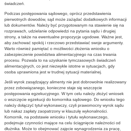
świadczeń.
Podczas postępowania sądowego, oprócz przedstawienia
pierwotnych dowodów, sąd może zażądać dodatkowych informacji
lub dokumentów. Należy być przygotowanym na stawienie się na
rozprawach, udzielanie odpowiedzi na pytania sądu i drugiej
strony, a także na ewentualne propozycje ugodowe. Ważne jest,
aby zachować spokój i rzeczowo przedstawiać swoje argumenty.
Warto również pamiętać o możliwości złożenia wniosku o
zabezpieczenie powództwa alimentacyjnego na czas trwania
procesu. Pozwala to na uzyskanie tymczasowych świadczeń
alimentacyjnych, co jest niezwykle istotne w sytuacjach, gdy
osoba uprawniona jest w trudnej sytuacji materialnej.
Jeśli wyrok zasądzający alimenty nie jest dobrowolnie realizowany
przez zobowiązanego, konieczne staje się wszczęcie
postępowania egzekucyjnego. W tym celu należy złożyć wniosek
o wszczęcie egzekucji do komornika sądowego. Do wniosku tego
należy dołączyć tytuł wykonawczy, czyli prawomocny wyrok sądu
lub nakaz zapłaty zaopatrzony w klauzulę wykonalności.
Komornik, na podstawie wniosku i tytułu wykonawczego,
podejmuje czynności mające na celu ściągnięcie należności od
dłużnika. Może to obejmować zajęcie wynagrodzenia za pracę,