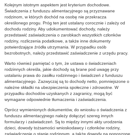
Kolejnym istotnym aspektem jest kryterium dochodowe.
Świadczenia z funduszu alimentacyjnego są przyznawane
rodzinom, w których dochód na osobę nie przekracza
określonego progu. Próg ten jest ustalany corocznie i zależy od
dochodu rodziny. Aby udokumentować dochody, należy
przedstawić zaświadczenia o zarobkach wszystkich członków
rodziny, rozliczenia podatkowe, a także inne dokumenty
potwierdzające źródła utrzymania. W przypadku osób
bezrobotnych, należy przedstawić zaświadczenie z urzędu pracy.
Warto również pamiętać o tym, że ustawa o świadczeniach
rodzinnych określa, jakie dochody są brane pod uwagę przy
ustalaniu prawa do zasiłku rodzinnego i świadczeń z funduszu
alimentacyjnego. Zazwyczaj są to dochody netto, pomniejszone o
należne składki na ubezpieczenia społeczne i zdrowotne. W
przypadku dochodów uzyskanych z zagranicy, mogą być
wymagane odpowiednie tłumaczenia i zaświadczenia.
Oprócz wymienionych dokumentów, do wniosku o świadczenia z
funduszu alimentacyjnego należy dołączyć szereg innych
formularzy i zaświadczeń. Są to między innymi akty urodzenia
dzieci, dowody tożsamości wnioskodawcy i członków rodziny,
zaświadczenie o stanie rodzinnym, a także dowody na ponoszone