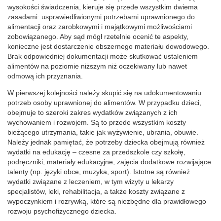
wysokości świadczenia, kieruje się przede wszystkim dwiema
zasadami: usprawiedliwionymi potrzebami uprawnionego do
alimentacji oraz zarobkowymi i majątkowymi możliwościami
zobowiązanego. Aby sąd mógł rzetelnie ocenić te aspekty,
konieczne jest dostarczenie obszernego materiału dowodowego.
Brak odpowiedniej dokumentacji może skutkować ustaleniem
alimentów na poziomie niższym niż oczekiwany lub nawet
odmową ich przyznania.
W pierwszej kolejności należy skupić się na udokumentowaniu
potrzeb osoby uprawnionej do alimentów. W przypadku dzieci,
obejmuje to szeroki zakres wydatków związanych z ich
wychowaniem i rozwojem. Są to przede wszystkim koszty
bieżącego utrzymania, takie jak wyżywienie, ubrania, obuwie.
Należy jednak pamiętać, że potrzeby dziecka obejmują również
wydatki na edukację – czesne za przedszkole czy szkołę,
podręczniki, materiały edukacyjne, zajęcia dodatkowe rozwijające
talenty (np. języki obce, muzyka, sport). Istotne są również
wydatki związane z leczeniem, w tym wizyty u lekarzy
specjalistów, leki, rehabilitacja, a także koszty związane z
wypoczynkiem i rozrywką, które są niezbędne dla prawidłowego
rozwoju psychofizycznego dziecka.