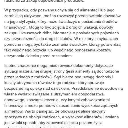
rachunki za zakup odpowiednich produktów.
W przypadku, gdy pozwany uchyla się od alimentacji lub jego
zarobki są ukrywane, można rozważyć przedstawienie dowodów
na jego styl życia, który może świadczyć o posiadaniu środków
finansowych. Mogą to być zdjęcia z drogich wakacji, dowody
zakupu luksusowych dóbr, informacje o posiadanych pojazdach
czy przynależności do drogich klubów. W niektórych sytuacjach
pomocne mogą być także zeznania świadków, którzy potwierdzą
fakt wspólnego pożycia lub wspólnego ponoszenia kosztów
utrzymania dziecka przed rozstaniem.
Istotne znaczenie mogą mieć również dokumenty dotyczące
sytuacji materialnej drugiej strony (jeśli alimenty są dochodzone
przez jednego z rodziców). Sąd bierze pod uwagę dochody i
koszty utrzymania również tego rodzica, który sprawuje
bezpośrednią opiekę nad dzieckiem. Przedstawienie dowodów na
własne wydatki związane z utrzymaniem gospodarstwa
domowego, kosztami leczenia, czy innymi zobowiązaniami
finansowymi może pomóc w uzasadnieniu wysokości żądanych
alimentów. Warto pamiętać, że obowiązek alimentacyjny
spoczywa na obojgu rodzicach, a wysokość alimentów ustalana
jest w taki sposób, aby zapewnić dziecku poziom życia