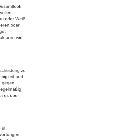
 Gesamtlook
volles
rau oder Weiß
ieren oder
gut
ukturen wie
tscheidung zu
ebigkeit und
n gegen
 regelmäßig
bt es über
 in
ewertungen