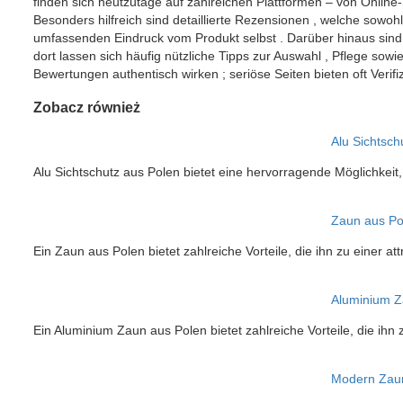
finden sich heutzutage auf zahlreichen Plattformen – von Online
Besonders hilfreich sind detaillierte Rezensionen , welche sowo
umfassenden Eindruck vom Produkt selbst . Darüber hinaus sind 
dort lassen sich häufig nützliche Tipps zur Auswahl , Pflege sowi
Bewertungen authentisch wirken ; seriöse Seiten bieten oft Ver
Zobacz również
Alu Sichtsch
Alu Sichtschutz aus Polen bietet eine hervorragende Möglichkeit
Zaun aus Po
Ein Zaun aus Polen bietet zahlreiche Vorteile, die ihn zu einer at
Aluminium Z
Ein Aluminium Zaun aus Polen bietet zahlreiche Vorteile, die ihn 
Modern Zaun