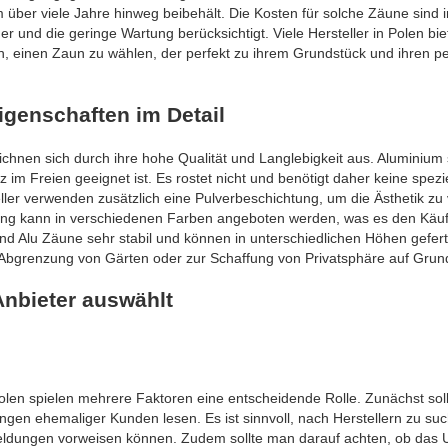
 über viele Jahre hinweg beibehält. Die Kosten für solche Zäune sind 
und die geringe Wartung berücksichtigt. Viele Hersteller in Polen bi
 einen Zaun zu wählen, der perfekt zu ihrem Grundstück und ihren pe
igenschaften im Detail
ichnen sich durch ihre hohe Qualität und Langlebigkeit aus. Aluminium s
z im Freien geeignet ist. Es rostet nicht und benötigt daher keine spezi
ller verwenden zusätzlich eine Pulverbeschichtung, um die Ästhetik zu
tung kann in verschiedenen Farben angeboten werden, was es den Käu
sind Alu Zäune sehr stabil und können in unterschiedlichen Höhen gefer
 Abgrenzung von Gärten oder zur Schaffung von Privatsphäre auf Grun
Anbieter auswählt
Polen spielen mehrere Faktoren eine entscheidende Rolle. Zunächst sol
en ehemaliger Kunden lesen. Es ist sinnvoll, nach Herstellern zu suc
meldungen vorweisen können. Zudem sollte man darauf achten, ob das