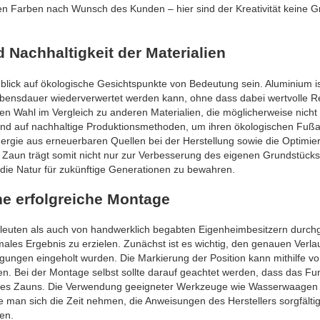
en Farben nach Wunsch des Kunden – hier sind der Kreativität keine 
 Nachhaltigkeit der Materialien
blick auf ökologische Gesichtspunkte von Bedeutung sein. Aluminium is
ebensdauer wiederverwertet werden kann, ohne dass dabei wertvolle 
n Wahl im Vergleich zu anderen Materialien, die möglicherweise nicht 
mend auf nachhaltige Produktionsmethoden, um ihren ökologischen Fuß
rgie aus erneuerbaren Quellen bei der Herstellung sowie die Optimie
 Zaun trägt somit nicht nur zur Verbesserung des eigenen Grundstücks
, die Natur für zukünftige Generationen zu bewahren.
ine erfolgreiche Montage
hleuten als auch von handwerklich begabten Eigenheimbesitzern durch
males Ergebnis zu erzielen. Zunächst ist es wichtig, den genauen Verl
gungen eingeholt wurden. Die Markierung der Position kann mithilfe v
ten. Bei der Montage selbst sollte darauf geachtet werden, dass das F
lität des Zauns. Die Verwendung geeigneter Werkzeuge wie Wasserwaagen
e man sich die Zeit nehmen, die Anweisungen des Herstellers sorgfältig
ten.