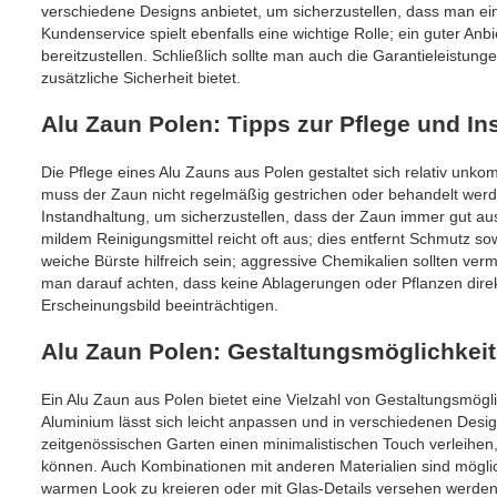
verschiedene Designs anbietet, um sicherzustellen, dass man ein
Kundenservice spielt ebenfalls eine wichtige Rolle; ein guter An
bereitzustellen. Schließlich sollte man auch die Garantieleistung
zusätzliche Sicherheit bietet.
Alu Zaun Polen: Tipps zur Pflege und In
Die Pflege eines Alu Zauns aus Polen gestaltet sich relativ unkom
muss der Zaun nicht regelmäßig gestrichen oder behandelt werden
Instandhaltung, um sicherzustellen, dass der Zaun immer gut au
mildem Reinigungsmittel reicht oft aus; dies entfernt Schmutz s
weiche Bürste hilfreich sein; aggressive Chemikalien sollten ve
man darauf achten, dass keine Ablagerungen oder Pflanzen dir
Erscheinungsbild beeinträchtigen.
Alu Zaun Polen: Gestaltungsmöglichkeite
Ein Alu Zaun aus Polen bietet eine Vielzahl von Gestaltungsmöglic
Aluminium lässt sich leicht anpassen und in verschiedenen Des
zeitgenössischen Garten einen minimalistischen Touch verleihe
können. Auch Kombinationen mit anderen Materialien sind mögli
warmen Look zu kreieren oder mit Glas-Details versehen werden 