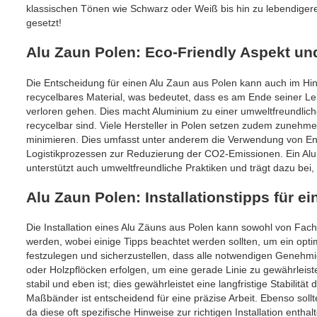
klassischen Tönen wie Schwarz oder Weiß bis hin zu lebendiger
gesetzt!
Alu Zaun Polen: Eco-Friendly Aspekt und
Die Entscheidung für einen Alu Zaun aus Polen kann auch im Hin
recycelbares Material, was bedeutet, dass es am Ende seiner L
verloren gehen. Dies macht Aluminium zu einer umweltfreundliche
recycelbar sind. Viele Hersteller in Polen setzen zudem zuneh
minimieren. Dies umfasst unter anderem die Verwendung von Ene
Logistikprozessen zur Reduzierung der CO2-Emissionen. Ein Alu
unterstützt auch umweltfreundliche Praktiken und trägt dazu bei
Alu Zaun Polen: Installationstipps für e
Die Installation eines Alu Zäuns aus Polen kann sowohl von Fac
werden, wobei einige Tipps beachtet werden sollten, um ein opti
festzulegen und sicherzustellen, dass alle notwendigen Genehmi
oder Holzpflöcken erfolgen, um eine gerade Linie zu gewährleis
stabil und eben ist; dies gewährleistet eine langfristige Stabi
Maßbänder ist entscheidend für eine präzise Arbeit. Ebenso sollt
da diese oft spezifische Hinweise zur richtigen Installation enthal