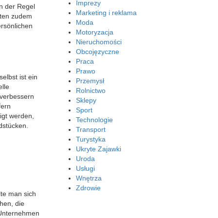
Imprezy
in der Regel
Marketing i reklama
eten zudem
Moda
rsönlichen
Motoryzacja
Nieruchomości
Obcojęzyczne
Praca
Prawo
elbst ist ein
Przemysł
elle
Rolnictwo
 verbessern
Sklepy
fern
Sport
tigt werden,
Technologie
dstücken.
Transport
Turystyka
Ukryte Zajawki
Uroda
Usługi
Wnętrza
Zdrowie
lte man sich
hen, die
 Unternehmen