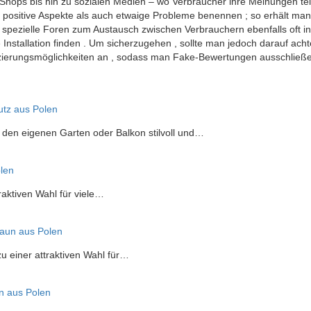
-Shops bis hin zu sozialen Medien – wo Verbraucher ihre Meinungen tei
hl positive Aspekte als auch etwaige Probleme benennen ; so erhält ma
spezielle Foren zum Austausch zwischen Verbrauchern ebenfalls oft inf
e Installation finden . Um sicherzugehen , sollte man jedoch darauf acht
ifizierungsmöglichkeiten an , sodass man Fake-Bewertungen ausschließ
utz aus Polen
, den eigenen Garten oder Balkon stilvoll und…
len
traktiven Wahl für viele…
aun aus Polen
zu einer attraktiven Wahl für…
 aus Polen