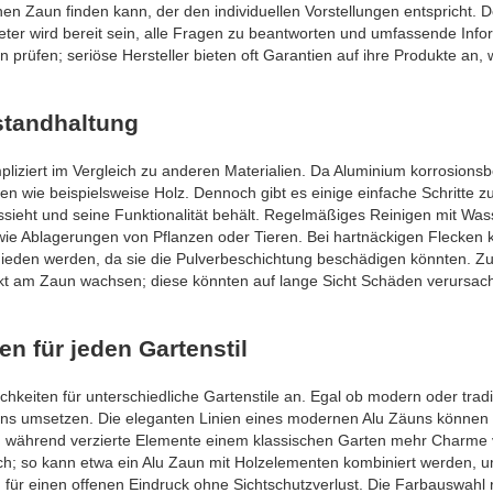
en Zaun finden kann, der den individuellen Vorstellungen entspricht. D
bieter wird bereit sein, alle Fragen zu beantworten und umfassende Inf
en prüfen; seriöse Hersteller bieten oft Garantien auf ihre Produkte an,
standhaltung
pliziert im Vergleich zu anderen Materialien. Da Aluminium korrosionsbe
 wie beispielsweise Holz. Dennoch gibt es einige einfache Schritte z
ssieht und seine Funktionalität behält. Regelmäßiges Reinigen mit Wa
owie Ablagerungen von Pflanzen oder Tieren. Bei hartnäckigen Flecken 
rmieden werden, da sie die Pulverbeschichtung beschädigen könnten. Z
ekt am Zaun wachsen; diese könnten auf lange Sicht Schäden verursac
n für jeden Gartenstil
hkeiten für unterschiedliche Gartenstile an. Egal ob modern oder tradit
igns umsetzen. Die eleganten Linien eines modernen Alu Zäuns können
n, während verzierte Elemente einem klassischen Garten mehr Charme 
ch; so kann etwa ein Alu Zaun mit Holzelementen kombiniert werden, 
für einen offenen Eindruck ohne Sichtschutzverlust. Die Farbauswahl r