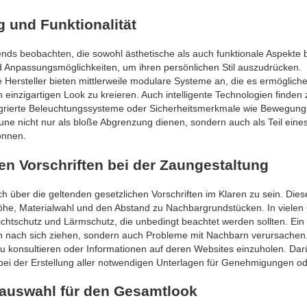
g und Funktionalität
nds beobachten, die sowohl ästhetische als auch funktionale Aspekte b
d Anpassungsmöglichkeiten, um ihren persönlichen Stil auszudrücken.
Hersteller bieten mittlerweile modulare Systeme an, die es ermögliche
einzigartigen Look zu kreieren. Auch intelligente Technologien finde
ntegrierte Beleuchtungssysteme oder Sicherheitsmerkmale wie Bewegun
e nicht nur als bloße Abgrenzung dienen, sondern auch als Teil eine
önnen.
hen Vorschriften bei der Zaungestaltung
ch über die geltenden gesetzlichen Vorschriften im Klaren zu sein. Dies
 Höhe, Materialwahl und den Abstand zu Nachbargrundstücken. In viele
chtschutz und Lärmschutz, die unbedingt beachtet werden sollten. Ein
en nach sich ziehen, sondern auch Probleme mit Nachbarn verursachen.
u konsultieren oder Informationen auf deren Websites einzuholen. Dar
bei der Erstellung aller notwendigen Unterlagen für Genehmigungen od
bauswahl für den Gesamtlook