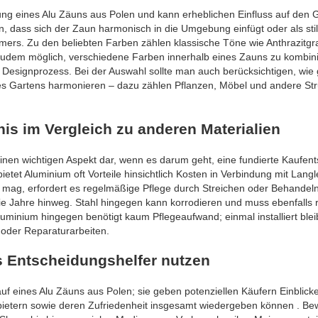
tung eines Alu Zäuns aus Polen und kann erheblichen Einfluss auf den
, dass sich der Zaun harmonisch in die Umgebung einfügt oder als stil
ers. Zu den beliebten Farben zählen klassische Töne wie Anthrazitg
 zudem möglich, verschiedene Farben innerhalb eines Zauns zu kombin
m Designprozess. Bei der Auswahl sollte man auch berücksichtigen, wie 
s Gartens harmonieren – dazu zählen Pflanzen, Möbel und andere Str
nis im Vergleich zu anderen Materialien
 einen wichtigen Aspekt dar, wenn es darum geht, eine fundierte Kaufen
ietet Aluminium oft Vorteile hinsichtlich Kosten in Verbindung mit Langl
mag, erfordert es regelmäßige Pflege durch Streichen oder Behandel
die Jahre hinweg. Stahl hingegen kann korrodieren und muss ebenfalls
luminium hingegen benötigt kaum Pflegeaufwand; einmal installiert blei
 oder Reparaturarbeiten.
 Entscheidungshelfer nutzen
uf eines Alu Zäuns aus Polen; sie geben potenziellen Käufern Einblicke
bietern sowie deren Zufriedenheit insgesamt wiedergeben können . B