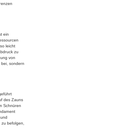
Grenzen
t ein
Ressourcen
so leicht
abdruck zu
rung von
 bei, sondern
geführt
auf des Zauns
on Schnüren
undament
 und
 zu befolgen,