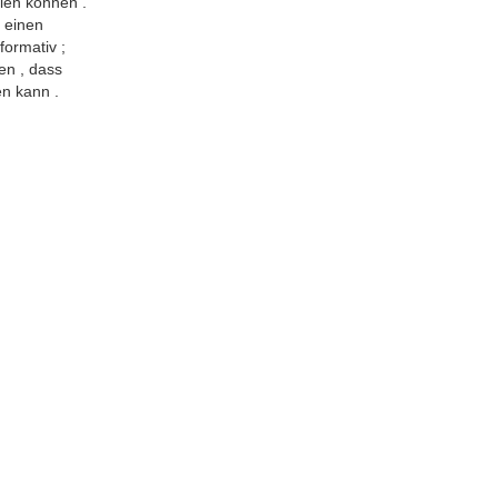
len können .
n einen
ormativ ;
en , dass
en kann .