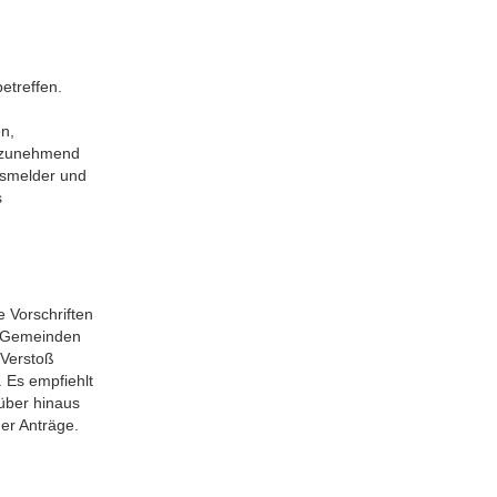
etreffen.
n,
n zunehmend
gsmelder und
s
e Vorschriften
n Gemeinden
 Verstoß
 Es empfiehlt
über hinaus
er Anträge.