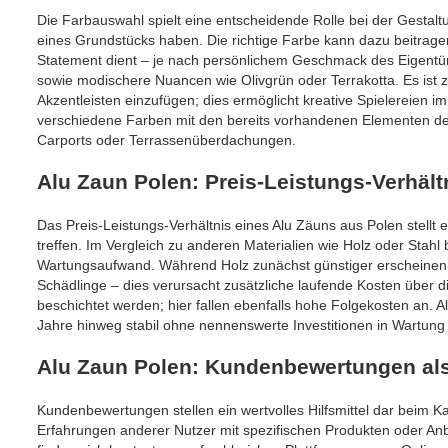
Die Farbauswahl spielt eine entscheidende Rolle bei der Gestal
eines Grundstücks haben. Die richtige Farbe kann dazu beitragen
Statement dient – je nach persönlichem Geschmack des Eigentüm
sowie modischere Nuancen wie Olivgrün oder Terrakotta. Es ist
Akzentleisten einzufügen; dies ermöglicht kreative Spielereien i
verschiedene Farben mit den bereits vorhandenen Elementen de
Carports oder Terrassenüberdachungen.
Alu Zaun Polen: Preis-Leistungs-Verhält
Das Preis-Leistungs-Verhältnis eines Alu Zäuns aus Polen stellt
treffen. Im Vergleich zu anderen Materialien wie Holz oder Stahl b
Wartungsaufwand. Während Holz zunächst günstiger erscheinen 
Schädlinge – dies verursacht zusätzliche laufende Kosten über 
beschichtet werden; hier fallen ebenfalls hohe Folgekosten an. A
Jahre hinweg stabil ohne nennenswerte Investitionen in Wartung
Alu Zaun Polen: Kundenbewertungen als
Kundenbewertungen stellen ein wertvolles Hilfsmittel dar beim Ka
Erfahrungen anderer Nutzer mit spezifischen Produkten oder An