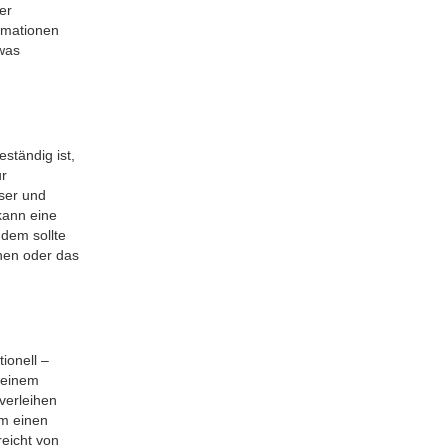
er
ormationen
 was
ständig ist,
ur
sser und
kann eine
udem sollte
hen oder das
ionell –
 einem
verleihen
um einen
eicht von