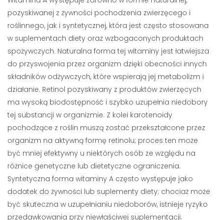
Witamina A występuje zarówno w formie naturalnej,
pozyskiwanej z żywności pochodzenia zwierzęcego i
roślinnego, jak i syntetycznej, która jest często stosowana
w suplementach diety oraz wzbogaconych produktach
spożywczych. Naturalna forma tej witaminy jest łatwiejsza
do przyswojenia przez organizm dzięki obecności innych
składników odżywczych, które wspierają jej metabolizm i
działanie. Retinol pozyskiwany z produktów zwierzęcych
ma wysoką biodostępność i szybko uzupełnia niedobory
tej substancji w organizmie. Z kolei karotenoidy
pochodzące z roślin muszą zostać przekształcone przez
organizm na aktywną formę retinolu; proces ten może
być mniej efektywny u niektórych osób ze względu na
różnice genetyczne lub dietetyczne ograniczenia.
Syntetyczna forma witaminy A często występuje jako
dodatek do żywności lub suplementy diety; chociaż może
być skuteczna w uzupełnianiu niedoborów, istnieje ryzyko
przedawkowania przy niewłaściwej suplementacji.