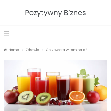
Skip
to
Pozytywny Biznes
content
»
»
Home
Zdrowie
Co zawiera witamina a?