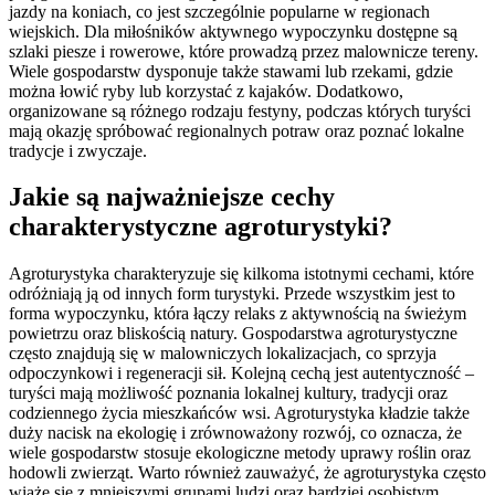
jazdy na koniach, co jest szczególnie popularne w regionach
wiejskich. Dla miłośników aktywnego wypoczynku dostępne są
szlaki piesze i rowerowe, które prowadzą przez malownicze tereny.
Wiele gospodarstw dysponuje także stawami lub rzekami, gdzie
można łowić ryby lub korzystać z kajaków. Dodatkowo,
organizowane są różnego rodzaju festyny, podczas których turyści
mają okazję spróbować regionalnych potraw oraz poznać lokalne
tradycje i zwyczaje.
Jakie są najważniejsze cechy
charakterystyczne agroturystyki?
Agroturystyka charakteryzuje się kilkoma istotnymi cechami, które
odróżniają ją od innych form turystyki. Przede wszystkim jest to
forma wypoczynku, która łączy relaks z aktywnością na świeżym
powietrzu oraz bliskością natury. Gospodarstwa agroturystyczne
często znajdują się w malowniczych lokalizacjach, co sprzyja
odpoczynkowi i regeneracji sił. Kolejną cechą jest autentyczność –
turyści mają możliwość poznania lokalnej kultury, tradycji oraz
codziennego życia mieszkańców wsi. Agroturystyka kładzie także
duży nacisk na ekologię i zrównoważony rozwój, co oznacza, że
wiele gospodarstw stosuje ekologiczne metody uprawy roślin oraz
hodowli zwierząt. Warto również zauważyć, że agroturystyka często
wiąże się z mniejszymi grupami ludzi oraz bardziej osobistym