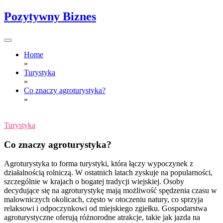
Skip
Pozytywny Biznes
to
content
Home
»
Turystyka
»
Co znaczy agroturystyka?
»
Turystyka
Co znaczy agroturystyka?
Agroturystyka to forma turystyki, która łączy wypoczynek z
działalnością rolniczą. W ostatnich latach zyskuje na popularności,
szczególnie w krajach o bogatej tradycji wiejskiej. Osoby
decydujące się na agroturystykę mają możliwość spędzenia czasu w
malowniczych okolicach, często w otoczeniu natury, co sprzyja
relaksowi i odpoczynkowi od miejskiego zgiełku. Gospodarstwa
agroturystyczne oferują różnorodne atrakcje, takie jak jazda na