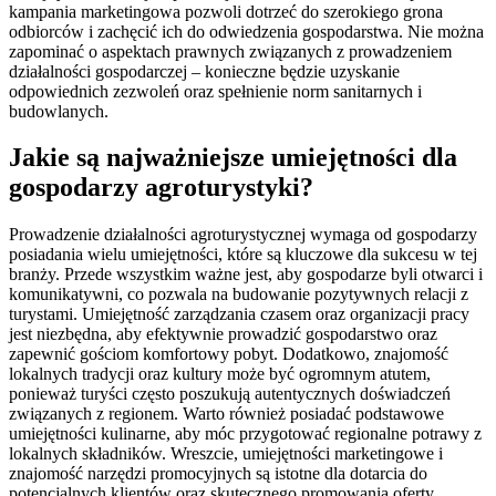
kampania marketingowa pozwoli dotrzeć do szerokiego grona
odbiorców i zachęcić ich do odwiedzenia gospodarstwa. Nie można
zapominać o aspektach prawnych związanych z prowadzeniem
działalności gospodarczej – konieczne będzie uzyskanie
odpowiednich zezwoleń oraz spełnienie norm sanitarnych i
budowlanych.
Jakie są najważniejsze umiejętności dla
gospodarzy agroturystyki?
Prowadzenie działalności agroturystycznej wymaga od gospodarzy
posiadania wielu umiejętności, które są kluczowe dla sukcesu w tej
branży. Przede wszystkim ważne jest, aby gospodarze byli otwarci i
komunikatywni, co pozwala na budowanie pozytywnych relacji z
turystami. Umiejętność zarządzania czasem oraz organizacji pracy
jest niezbędna, aby efektywnie prowadzić gospodarstwo oraz
zapewnić gościom komfortowy pobyt. Dodatkowo, znajomość
lokalnych tradycji oraz kultury może być ogromnym atutem,
ponieważ turyści często poszukują autentycznych doświadczeń
związanych z regionem. Warto również posiadać podstawowe
umiejętności kulinarne, aby móc przygotować regionalne potrawy z
lokalnych składników. Wreszcie, umiejętności marketingowe i
znajomość narzędzi promocyjnych są istotne dla dotarcia do
potencjalnych klientów oraz skutecznego promowania oferty