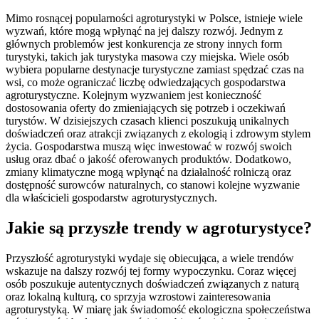
Mimo rosnącej popularności agroturystyki w Polsce, istnieje wiele
wyzwań, które mogą wpłynąć na jej dalszy rozwój. Jednym z
głównych problemów jest konkurencja ze strony innych form
turystyki, takich jak turystyka masowa czy miejska. Wiele osób
wybiera popularne destynacje turystyczne zamiast spędzać czas na
wsi, co może ograniczać liczbę odwiedzających gospodarstwa
agroturystyczne. Kolejnym wyzwaniem jest konieczność
dostosowania oferty do zmieniających się potrzeb i oczekiwań
turystów. W dzisiejszych czasach klienci poszukują unikalnych
doświadczeń oraz atrakcji związanych z ekologią i zdrowym stylem
życia. Gospodarstwa muszą więc inwestować w rozwój swoich
usług oraz dbać o jakość oferowanych produktów. Dodatkowo,
zmiany klimatyczne mogą wpłynąć na działalność rolniczą oraz
dostępność surowców naturalnych, co stanowi kolejne wyzwanie
dla właścicieli gospodarstw agroturystycznych.
Jakie są przyszłe trendy w agroturystyce?
Przyszłość agroturystyki wydaje się obiecująca, a wiele trendów
wskazuje na dalszy rozwój tej formy wypoczynku. Coraz więcej
osób poszukuje autentycznych doświadczeń związanych z naturą
oraz lokalną kulturą, co sprzyja wzrostowi zainteresowania
agroturystyką. W miarę jak świadomość ekologiczna społeczeństwa