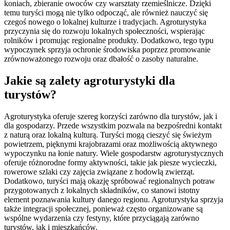
koniach, zbieranie owoców czy warsztaty rzemieślnicze. Dzięki
temu turyści mogą nie tylko odpocząć, ale również nauczyć się
czegoś nowego o lokalnej kulturze i tradycjach. Agroturystyka
przyczynia się do rozwoju lokalnych społeczności, wspierając
rolników i promując regionalne produkty. Dodatkowo, tego typu
wypoczynek sprzyja ochronie środowiska poprzez promowanie
zrównoważonego rozwoju oraz dbałość o zasoby naturalne.
Jakie są zalety agroturystyki dla
turystów?
Agroturystyka oferuje szereg korzyści zarówno dla turystów, jak i
dla gospodarzy. Przede wszystkim pozwala na bezpośredni kontakt
z naturą oraz lokalną kulturą. Turyści mogą cieszyć się świeżym
powietrzem, pięknymi krajobrazami oraz możliwością aktywnego
wypoczynku na łonie natury. Wiele gospodarstw agroturystycznych
oferuje różnorodne formy aktywności, takie jak piesze wycieczki,
rowerowe szlaki czy zajęcia związane z hodowlą zwierząt.
Dodatkowo, turyści mają okazję spróbować regionalnych potraw
przygotowanych z lokalnych składników, co stanowi istotny
element poznawania kultury danego regionu. Agroturystyka sprzyja
także integracji społecznej, ponieważ często organizowane są
wspólne wydarzenia czy festyny, które przyciągają zarówno
turystów, jak i mieszkańców.