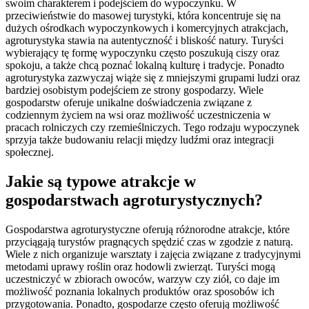
swoim charakterem i podejściem do wypoczynku. W
przeciwieństwie do masowej turystyki, która koncentruje się na
dużych ośrodkach wypoczynkowych i komercyjnych atrakcjach,
agroturystyka stawia na autentyczność i bliskość natury. Turyści
wybierający tę formę wypoczynku często poszukują ciszy oraz
spokoju, a także chcą poznać lokalną kulturę i tradycje. Ponadto
agroturystyka zazwyczaj wiąże się z mniejszymi grupami ludzi oraz
bardziej osobistym podejściem ze strony gospodarzy. Wiele
gospodarstw oferuje unikalne doświadczenia związane z
codziennym życiem na wsi oraz możliwość uczestniczenia w
pracach rolniczych czy rzemieślniczych. Tego rodzaju wypoczynek
sprzyja także budowaniu relacji między ludźmi oraz integracji
społecznej.
Jakie są typowe atrakcje w
gospodarstwach agroturystycznych?
Gospodarstwa agroturystyczne oferują różnorodne atrakcje, które
przyciągają turystów pragnących spędzić czas w zgodzie z naturą.
Wiele z nich organizuje warsztaty i zajęcia związane z tradycyjnymi
metodami uprawy roślin oraz hodowli zwierząt. Turyści mogą
uczestniczyć w zbiorach owoców, warzyw czy ziół, co daje im
możliwość poznania lokalnych produktów oraz sposobów ich
przygotowania. Ponadto, gospodarze często oferują możliwość