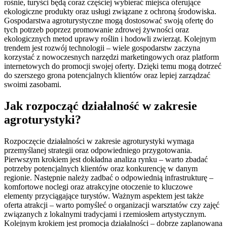
rośnie, turyści będą coraz częściej wybierać miejsca oferujące
ekologiczne produkty oraz usługi związane z ochroną środowiska.
Gospodarstwa agroturystyczne mogą dostosować swoją ofertę do
tych potrzeb poprzez promowanie zdrowej żywności oraz
ekologicznych metod uprawy roślin i hodowli zwierząt. Kolejnym
trendem jest rozwój technologii – wiele gospodarstw zaczyna
korzystać z nowoczesnych narzędzi marketingowych oraz platform
internetowych do promocji swojej oferty. Dzięki temu mogą dotrzeć
do szerszego grona potencjalnych klientów oraz lepiej zarządzać
swoimi zasobami.
Jak rozpocząć działalność w zakresie
agroturystyki?
Rozpoczęcie działalności w zakresie agroturystyki wymaga
przemyślanej strategii oraz odpowiedniego przygotowania.
Pierwszym krokiem jest dokładna analiza rynku – warto zbadać
potrzeby potencjalnych klientów oraz konkurencję w danym
regionie. Następnie należy zadbać o odpowiednią infrastrukturę –
komfortowe noclegi oraz atrakcyjne otoczenie to kluczowe
elementy przyciągające turystów. Ważnym aspektem jest także
oferta atrakcji – warto pomyśleć o organizacji warsztatów czy zajęć
związanych z lokalnymi tradycjami i rzemiosłem artystycznym.
Kolejnym krokiem jest promocja działalności – dobrze zaplanowana