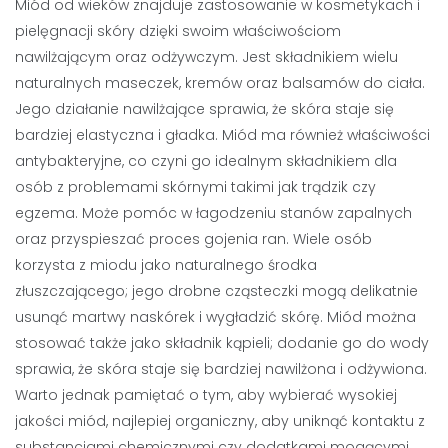
Miód od wieków znajduje zastosowanie w kosmetykach i
pielęgnacji skóry dzięki swoim właściwościom
nawilżającym oraz odżywczym. Jest składnikiem wielu
naturalnych maseczek, kremów oraz balsamów do ciała.
Jego działanie nawilżające sprawia, że skóra staje się
bardziej elastyczna i gładka. Miód ma również właściwości
antybakteryjne, co czyni go idealnym składnikiem dla
osób z problemami skórnymi takimi jak trądzik czy
egzema. Może pomóc w łagodzeniu stanów zapalnych
oraz przyspieszać proces gojenia ran. Wiele osób
korzysta z miodu jako naturalnego środka
złuszczającego; jego drobne cząsteczki mogą delikatnie
usunąć martwy naskórek i wygładzić skórę. Miód można
stosować także jako składnik kąpieli; dodanie go do wody
sprawia, że skóra staje się bardziej nawilżona i odżywiona.
Warto jednak pamiętać o tym, aby wybierać wysokiej
jakości miód, najlepiej organiczny, aby uniknąć kontaktu z
substancjami chemicznymi czy dodatkami mogącymi