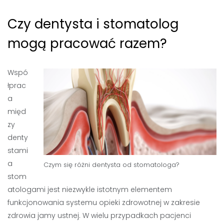
Czy dentysta i stomatolog
mogą pracować razem?
Wspó
łprac
a
międ
zy
denty
stami
a
Czym się różni dentysta od stomatologa?
stom
atologami jest niezwykle istotnym elementem
funkcjonowania systemu opieki zdrowotnej w zakresie
zdrowia jamy ustnej. W wielu przypadkach pacjenci