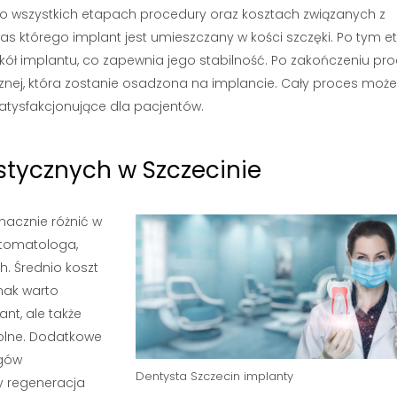
 o wszystkich etapach procedury oraz kosztach związanych z
as którego implant jest umieszczany w kości szczęki. Po tym e
wokół implantu, co zapewnia jego stabilność. Po zakończeniu pr
nej, która zostanie osadzona na implancie. Cały proces może
 satysfakcjonujące dla pacjentów.
stycznych w Szczecinie
nacznie różnić w
stomatologa,
. Średnio koszt
dnak warto
nt, ale także
rolne. Dodatkowe
egów
Dentysta Szczecin implanty
y regeneracja