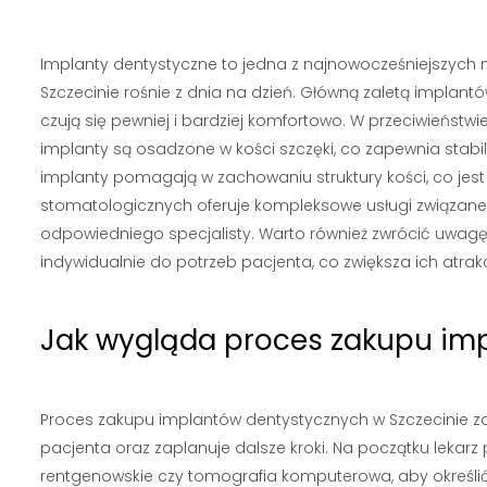
Implanty dentystyczne to jedna z najnowocześniejszych 
Szczecinie rośnie z dnia na dzień. Główną zaletą implantó
czują się pewniej i bardziej komfortowo. W przeciwieńst
implanty są osadzone w kości szczęki, co zapewnia stabi
implanty pomagają w zachowaniu struktury kości, co jest 
stomatologicznych oferuje kompleksowe usługi związan
odpowiedniego specjalisty. Warto również zwrócić uwag
indywidualnie do potrzeb pacjenta, co zwiększa ich atrak
Jak wygląda proces zakupu imp
Proces zakupu implantów dentystycznych w Szczecinie zacz
pacjenta oraz zaplanuje dalsze kroki. Na początku lekar
rentgenowskie czy tomografia komputerowa, aby określi