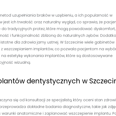
metod uzupełniania braków w uzębieniu, a ich popularność w
w jest ich trwałość oraz naturalny wygląd, co sprawia, że pacje
wie do tradycyjnych protez, które mogą powodować dyskomfort,
lność i funkcjonalność zbliżoną do naturalnych zębów. Dodatk
istotne dla zdrowia jamy ustnej. W Szczecinie wiele gabinetów
e z wszczepianiem implantów, co pozwala pacjentom na wybó
ę na estetykę wykonania implantów, które są dostosowywane
cyjność wizualną.
lantów dentystycznych w Szczeci
yna się od konsultacji ze specjalistą, który oceni stan zdrow
z przeprowadza dokładne badania diagnostyczne, takie jak zdję
ć warunki anatomiczne i zaplanować wszczepienie implantu. P