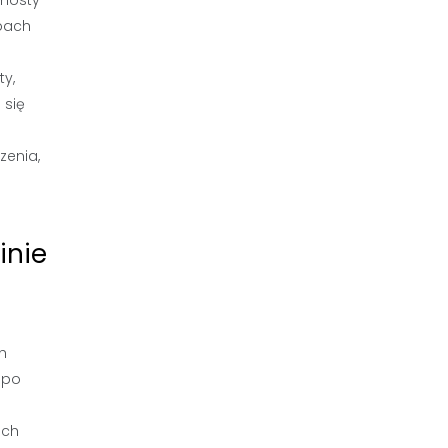
 mosty
ębach
ty,
 się
h
zenia,
inie
h
 po
ach