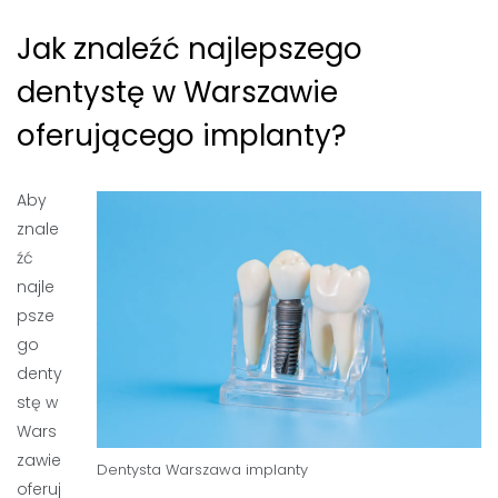
Jak znaleźć najlepszego
dentystę w Warszawie
oferującego implanty?
Aby
znale
źć
najle
psze
go
denty
stę w
Wars
zawie
Dentysta Warszawa implanty
oferuj