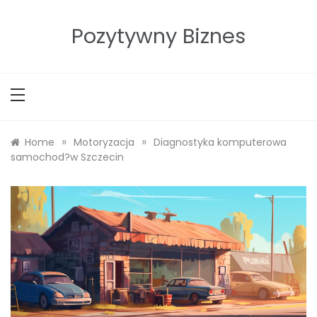
Skip
to
Pozytywny Biznes
content
»
»
Home
Motoryzacja
Diagnostyka komputerowa
samochod?w Szczecin