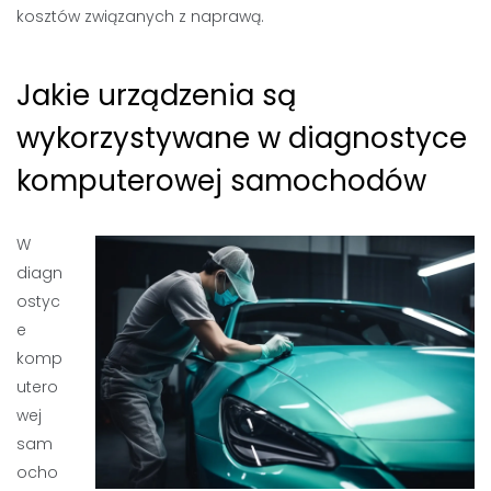
kosztów związanych z naprawą.
Jakie urządzenia są
wykorzystywane w diagnostyce
komputerowej samochodów
W
diagn
ostyc
e
komp
utero
wej
sam
ocho