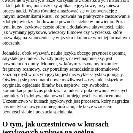
ćwiczenie wymowy, a także korzystanie z dodatkowych materiałów,
takich jak filmy, podcasty czy aplikacje językowe, przyspiesza
proces nauki. Warto również angażować się w konwersacje z
innymi uczestnikami kursu, co pozwala na praktyczne zastosowanie
zdobytej wiedzy i budowanie pewności siebie w mówieniu. Poza
tym, kursy językowe często oferują dodatkowe aktywności, takie
jak wymiany językowe, wieczory filmowe czy wycieczki, które
pozwalają na zanurzenie się w języku i kulturze w mniej formalnym
otoczeniu.
Jednakże, obok wyzwań, nauka języka obcego przynosi ogromną
satysfakcję i radość. Każdy postęp, nawet najmniejszy, jest
powodem do dumy. Moment, w którym zaczynamy rozumieć
fragmenty rozmowy, czy potrafimy samodzielnie sformułować
złożoną myśl w obcym języku, jest niezwykle satysfakcjonujący.
Otwierają się przed nami nowe możliwości – czytanie książek w
oryginale, oglądanie filmów bez napisów, czy swobodna
komunikacja podczas podróży. Ta radość z pokonywania własnych
ograniczeń i zdobywania nowych umiejętności jest nieoceniona.
Uczestnictwo w kursach językowych jest procesem, który nagradza
nas nie tylko nowymi umiejętnościami, ale także wzrostem
pewności siebie i poczucia spełnienia.
O tym, jak uczestnictwo w kursach
językowych wpływa na ogólne