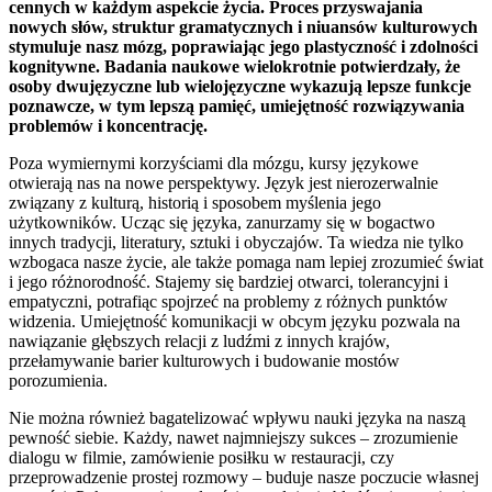
cennych w każdym aspekcie życia. Proces przyswajania
nowych słów, struktur gramatycznych i niuansów kulturowych
stymuluje nasz mózg, poprawiając jego plastyczność i zdolności
kognitywne. Badania naukowe wielokrotnie potwierdzały, że
osoby dwujęzyczne lub wielojęzyczne wykazują lepsze funkcje
poznawcze, w tym lepszą pamięć, umiejętność rozwiązywania
problemów i koncentrację.
Poza wymiernymi korzyściami dla mózgu, kursy językowe
otwierają nas na nowe perspektywy. Język jest nierozerwalnie
związany z kulturą, historią i sposobem myślenia jego
użytkowników. Ucząc się języka, zanurzamy się w bogactwo
innych tradycji, literatury, sztuki i obyczajów. Ta wiedza nie tylko
wzbogaca nasze życie, ale także pomaga nam lepiej zrozumieć świat
i jego różnorodność. Stajemy się bardziej otwarci, tolerancyjni i
empatyczni, potrafiąc spojrzeć na problemy z różnych punktów
widzenia. Umiejętność komunikacji w obcym języku pozwala na
nawiązanie głębszych relacji z ludźmi z innych krajów,
przełamywanie barier kulturowych i budowanie mostów
porozumienia.
Nie można również bagatelizować wpływu nauki języka na naszą
pewność siebie. Każdy, nawet najmniejszy sukces – zrozumienie
dialogu w filmie, zamówienie posiłku w restauracji, czy
przeprowadzenie prostej rozmowy – buduje nasze poczucie własnej