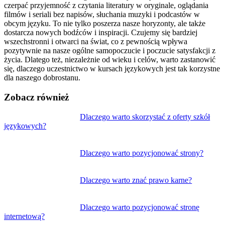
czerpać przyjemność z czytania literatury w oryginale, oglądania
filmów i seriali bez napisów, słuchania muzyki i podcastów w
obcym języku. To nie tylko poszerza nasze horyzonty, ale także
dostarcza nowych bodźców i inspiracji. Czujemy się bardziej
wszechstronni i otwarci na świat, co z pewnością wpływa
pozytywnie na nasze ogólne samopoczucie i poczucie satysfakcji z
życia. Dlatego też, niezależnie od wieku i celów, warto zastanowić
się, dlaczego uczestnictwo w kursach językowych jest tak korzystne
dla naszego dobrostanu.
Zobacz również
Nawigacja
Dlaczego warto skorzystać z oferty szkół
językowych?
wpisu
Dlaczego warto pozycjonować strony?
Dlaczego warto znać prawo karne?
Dlaczego warto pozycjonować stronę
internetową?