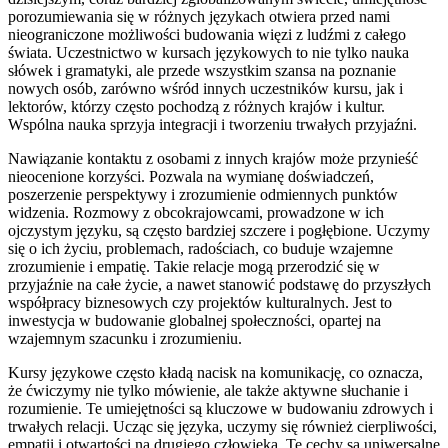
porozumiewania się w różnych językach otwiera przed nami
nieograniczone możliwości budowania więzi z ludźmi z całego
świata. Uczestnictwo w kursach językowych to nie tylko nauka
słówek i gramatyki, ale przede wszystkim szansa na poznanie
nowych osób, zarówno wśród innych uczestników kursu, jak i
lektorów, którzy często pochodzą z różnych krajów i kultur.
Wspólna nauka sprzyja integracji i tworzeniu trwałych przyjaźni.
Nawiązanie kontaktu z osobami z innych krajów może przynieść
nieocenione korzyści. Pozwala na wymianę doświadczeń,
poszerzenie perspektywy i zrozumienie odmiennych punktów
widzenia. Rozmowy z obcokrajowcami, prowadzone w ich
ojczystym języku, są często bardziej szczere i pogłębione. Uczymy
się o ich życiu, problemach, radościach, co buduje wzajemne
zrozumienie i empatię. Takie relacje mogą przerodzić się w
przyjaźnie na całe życie, a nawet stanowić podstawę do przyszłych
współpracy biznesowych czy projektów kulturalnych. Jest to
inwestycja w budowanie globalnej społeczności, opartej na
wzajemnym szacunku i zrozumieniu.
Kursy językowe często kładą nacisk na komunikację, co oznacza,
że ćwiczymy nie tylko mówienie, ale także aktywne słuchanie i
rozumienie. Te umiejętności są kluczowe w budowaniu zdrowych i
trwałych relacji. Ucząc się języka, uczymy się również cierpliwości,
empatii i otwartości na drugiego człowieka. Te cechy są uniwersalne