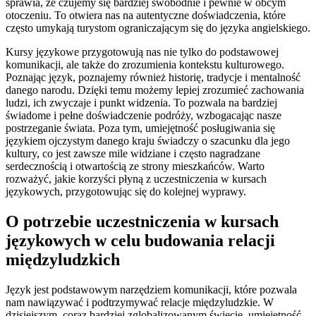
sprawia, że czujemy się bardziej swobodnie i pewnie w obcym
otoczeniu. To otwiera nas na autentyczne doświadczenia, które
często umykają turystom ograniczającym się do języka angielskiego.
Kursy językowe przygotowują nas nie tylko do podstawowej
komunikacji, ale także do zrozumienia kontekstu kulturowego.
Poznając język, poznajemy również historię, tradycje i mentalność
danego narodu. Dzięki temu możemy lepiej zrozumieć zachowania
ludzi, ich zwyczaje i punkt widzenia. To pozwala na bardziej
świadome i pełne doświadczenie podróży, wzbogacając nasze
postrzeganie świata. Poza tym, umiejętność posługiwania się
językiem ojczystym danego kraju świadczy o szacunku dla jego
kultury, co jest zawsze mile widziane i często nagradzane
serdecznością i otwartością ze strony mieszkańców. Warto
rozważyć, jakie korzyści płyną z uczestniczenia w kursach
językowych, przygotowując się do kolejnej wyprawy.
O potrzebie uczestniczenia w kursach
językowych w celu budowania relacji
międzyludzkich
Język jest podstawowym narzędziem komunikacji, które pozwala
nam nawiązywać i podtrzymywać relacje międzyludzkie. W
dzisiejszym, coraz bardziej zglobalizowanym świecie, umiejętność