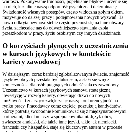
wartości. Pokonywanie trudności, popełnianie błędów i uczenie się
na nich, kształtuje naszą odporność psychiczną i determinację.
Świadomość własnych postępów, często widoczna gołym okiem,
motywuje do dalszej pracy i podejmowania nowych wyzwań. Ta
nowo odkryta pewność siebie często przenosi się na inne obszary
życia, zachęcając nas do odważniejszego stawiania czoła
przeszkodom w pracy, życiu osobistym czy innych dziedzinach.
O korzyściach płynących z uczestniczenia
w kursach językowych w kontekście
kariery zawodowej
W dzisiejszym, coraz bardziej zglobalizowanym świecie, znajomość
języków obcych przestała być luksusem, a stała się wręcz
koniecznością dla osób pragnących odnieść sukces zawodowy.
Uczestnictwo w kursach językowych stanowi strategiczną
inwestycję w rozwój kariery, otwierając drzwi do nowych
możliwości i znacząco zwiększając naszą konkurencyjność na
rynku pracy. Pracodawcy coraz częściej poszukują kandydatów,
którzy potrafią swobodnie komunikować się z międzynarodowymi
partnerami, klientami czy współpracownikami. Język obcy,
zwłaszcza angielski, ale także inne języki, takie jak niemiecki,
francuski czy hiszpański, staje się kluczowym atutem w procesie