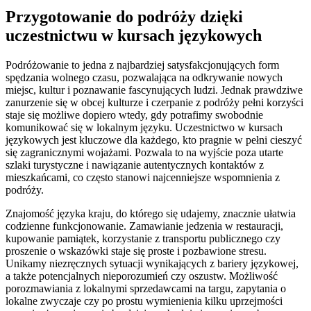
Przygotowanie do podróży dzięki
uczestnictwu w kursach językowych
Podróżowanie to jedna z najbardziej satysfakcjonujących form
spędzania wolnego czasu, pozwalająca na odkrywanie nowych
miejsc, kultur i poznawanie fascynujących ludzi. Jednak prawdziwe
zanurzenie się w obcej kulturze i czerpanie z podróży pełni korzyści
staje się możliwe dopiero wtedy, gdy potrafimy swobodnie
komunikować się w lokalnym języku. Uczestnictwo w kursach
językowych jest kluczowe dla każdego, kto pragnie w pełni cieszyć
się zagranicznymi wojażami. Pozwala to na wyjście poza utarte
szlaki turystyczne i nawiązanie autentycznych kontaktów z
mieszkańcami, co często stanowi najcenniejsze wspomnienia z
podróży.
Znajomość języka kraju, do którego się udajemy, znacznie ułatwia
codzienne funkcjonowanie. Zamawianie jedzenia w restauracji,
kupowanie pamiątek, korzystanie z transportu publicznego czy
proszenie o wskazówki staje się proste i pozbawione stresu.
Unikamy niezręcznych sytuacji wynikających z bariery językowej,
a także potencjalnych nieporozumień czy oszustw. Możliwość
porozmawiania z lokalnymi sprzedawcami na targu, zapytania o
lokalne zwyczaje czy po prostu wymienienia kilku uprzejmości