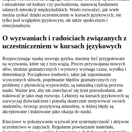
i niezależnie od kultury czy pochodzenia, stanowią fundament
udanych interakcji międzyludzkich. Warto rozważyć, jak wiele
można zyskać dzięki uczestniczeniu w kursach językowych, nie
tylko pod względem językowym, ale także społecznym i
emocjonalnym.
O wyzwaniach i radościach związanych z
uczestniczeniem w kursach językowych
Rozpoczynając naukę nowego języka, musimy być przygotowani
na wyzwania, które się z tym wiążą. Proces przyswajania nowych
słów, struktur gramatycznych i wymowy wymaga czasu, wysiłku i
determinacji. Początkowe trudności, takie jak zapominanie
wyuczonych słówek, popełnianie błędów gramatycznych czy
problemy z płynnością wypowiedzi, są naturalną częścią procesu
nauki. Ważne jest, aby nie zniechęcać się tymi przeszkodami, ale
traktować je jako etap rozwoju. Lektorzy na kursach językowych są
zazwyczaj doświadczeni i potrafią skutecznie motywować swoich
studentów, tworząc pozytywną atmosferę, w której błędy są
akceptowane i traktowane jako okazja do nauki.
Kluczowe w pokonywaniu wyzwań jest systematyczność i aktywne
uczestnictwo w zajęciach. Regularne powtarzanie materiału,