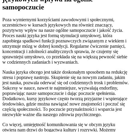
samopoczucie
Poza wymiernymi korzyściami zawodowymi i społecznymi,
uczestnictwo w kursach językowych ma również znaczący,
pozytywny wpływ na nasze ogólne samopoczucie i jakość życia.
Proces nauki języka jest formą stymulacji umysłowej, która
zapobiega spadkowi funkcji poznawczych związanym z wiekiem i
utrzymuje mózg w dobrej kondycji. Regularne ćwiczenie pamięci,
koncentracji i zdolności analitycznych sprawia, że czujemy się
sprawniejsi umysłowo, co przekłada się na większą pewność siebie
w codziennych zadaniach i wyzwaniach.
Nauka języka obcego jest także doskonałym sposobem na redukcję
stresu i poprawę nastroju. Skupienie się na nowym zadaniu, jakim
jest nauka, pozwala oderwać się od codziennych trosk i problemów.
Sukcesy w nauce, nawet te najmniejsze, wyzwalają endorfiny,
poprawiając nasze samopoczucie i dając poczucie spełnienia.
Dodatkowo, kursy językowe często tworzą przyjazne i wspierające
środowisko, gdzie można nawiązać nowe znajomości i poczuć się
częścią społeczności. To poczucie przynależności i wsparcia jest
niezwykle ważne dla naszego zdrowia psychicznego.
Co więcej, umiejętność komunikowania się w obcym języku
otwiera nam drzwi do bogactwa kultury i rozrywki. Możemy