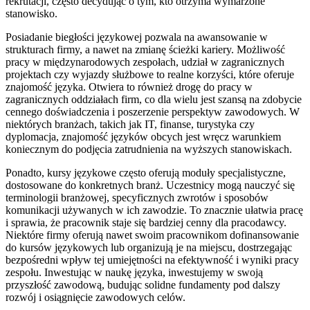
rekrutacji, często decydując o tym, kto otrzyma wymarzone
stanowisko.
Posiadanie biegłości językowej pozwala na awansowanie w
strukturach firmy, a nawet na zmianę ścieżki kariery. Możliwość
pracy w międzynarodowych zespołach, udział w zagranicznych
projektach czy wyjazdy służbowe to realne korzyści, które oferuje
znajomość języka. Otwiera to również drogę do pracy w
zagranicznych oddziałach firm, co dla wielu jest szansą na zdobycie
cennego doświadczenia i poszerzenie perspektyw zawodowych. W
niektórych branżach, takich jak IT, finanse, turystyka czy
dyplomacja, znajomość języków obcych jest wręcz warunkiem
koniecznym do podjęcia zatrudnienia na wyższych stanowiskach.
Ponadto, kursy językowe często oferują moduły specjalistyczne,
dostosowane do konkretnych branż. Uczestnicy mogą nauczyć się
terminologii branżowej, specyficznych zwrotów i sposobów
komunikacji używanych w ich zawodzie. To znacznie ułatwia pracę
i sprawia, że pracownik staje się bardziej cenny dla pracodawcy.
Niektóre firmy oferują nawet swoim pracownikom dofinansowanie
do kursów językowych lub organizują je na miejscu, dostrzegając
bezpośredni wpływ tej umiejętności na efektywność i wyniki pracy
zespołu. Inwestując w naukę języka, inwestujemy w swoją
przyszłość zawodową, budując solidne fundamenty pod dalszy
rozwój i osiągnięcie zawodowych celów.