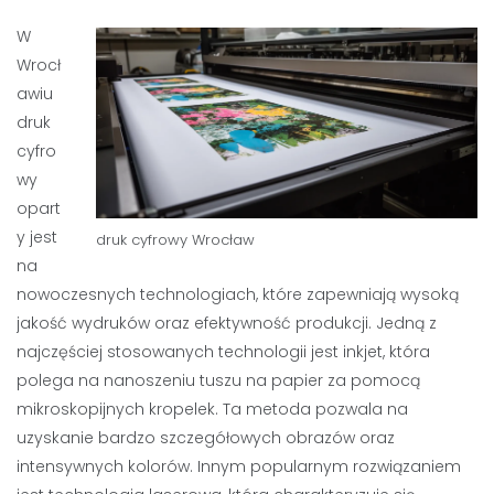
W
Wrocł
awiu
druk
cyfro
wy
opart
y jest
druk cyfrowy Wrocław
na
nowoczesnych technologiach, które zapewniają wysoką
jakość wydruków oraz efektywność produkcji. Jedną z
najczęściej stosowanych technologii jest inkjet, która
polega na nanoszeniu tuszu na papier za pomocą
mikroskopijnych kropelek. Ta metoda pozwala na
uzyskanie bardzo szczegółowych obrazów oraz
intensywnych kolorów. Innym popularnym rozwiązaniem