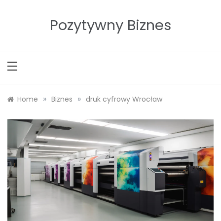
Skip
to
Pozytywny Biznes
content
»
»
Home
Biznes
druk cyfrowy Wrocław