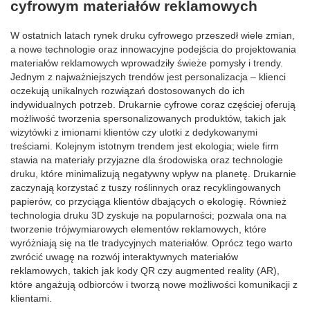
cyfrowym materiałów reklamowych
W ostatnich latach rynek druku cyfrowego przeszedł wiele zmian,
a nowe technologie oraz innowacyjne podejścia do projektowania
materiałów reklamowych wprowadziły świeże pomysły i trendy.
Jednym z najważniejszych trendów jest personalizacja – klienci
oczekują unikalnych rozwiązań dostosowanych do ich
indywidualnych potrzeb. Drukarnie cyfrowe coraz częściej oferują
możliwość tworzenia spersonalizowanych produktów, takich jak
wizytówki z imionami klientów czy ulotki z dedykowanymi
treściami. Kolejnym istotnym trendem jest ekologia; wiele firm
stawia na materiały przyjazne dla środowiska oraz technologie
druku, które minimalizują negatywny wpływ na planetę. Drukarnie
zaczynają korzystać z tuszy roślinnych oraz recyklingowanych
papierów, co przyciąga klientów dbających o ekologię. Również
technologia druku 3D zyskuje na popularności; pozwala ona na
tworzenie trójwymiarowych elementów reklamowych, które
wyróżniają się na tle tradycyjnych materiałów. Oprócz tego warto
zwrócić uwagę na rozwój interaktywnych materiałów
reklamowych, takich jak kody QR czy augmented reality (AR),
które angażują odbiorców i tworzą nowe możliwości komunikacji z
klientami.