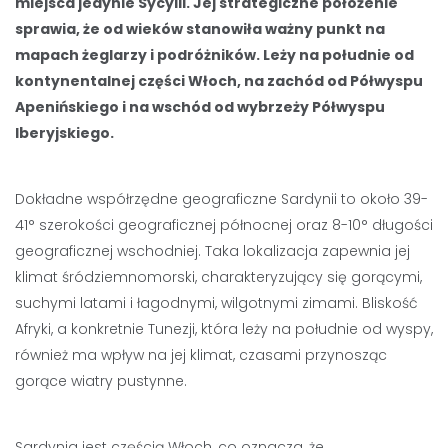
miejsca jedynie Sycylii. Jej strategiczne położenie
sprawia, że od wieków stanowiła ważny punkt na
mapach żeglarzy i podróżników. Leży na południe od
kontynentalnej części Włoch, na zachód od Półwyspu
Apenińskiego i na wschód od wybrzeży Półwyspu
Iberyjskiego.
Dokładne współrzędne geograficzne Sardynii to około 39-
41° szerokości geograficznej północnej oraz 8-10° długości
geograficznej wschodniej. Taka lokalizacja zapewnia jej
klimat śródziemnomorski, charakteryzujący się gorącymi,
suchymi latami i łagodnymi, wilgotnymi zimami. Bliskość
Afryki, a konkretnie Tunezji, która leży na południe od wyspy,
również ma wpływ na jej klimat, czasami przynosząc
gorące wiatry pustynne.
Sardynia jest częścią Włoch, co oznacza, że