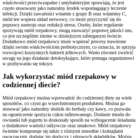
właściwości przeciwzapalne i antybakteryjne sprawiają, że jest
często stosowany jako naturalny środek wspomagający leczenie
infekcji. Dzięki zawartości witamin z grupy B oraz witaminy C,
miód ten wspiera układ nerwowy, co może przyczynić się do
poprawy nastroju oraz redukcji stresu. Osoby, które regularnie
spożywają miód rzepakowy, mogą zauważyć poprawę jakości snu,
co jest szczególnie istotne w dzisiejszym zabieganym świecie.
Dodatkowo miód rzepakowy może wspierać procesy trawienne
dzięki swoim właściwościom prebiotycznym, co oznacza, że sprzyja
rozwojowi korzystnych bakterii jelitowych. Warto również zwrócić
uwagę na jego działanie detoksykujące, które pomaga organizmowi
w pozbywaniu się toksyn.
Jak wykorzystać miód rzepakowy w
codziennej diecie?
Miód rzepakowy można wprowadzić do codziennej diety na wiele
sposobów, co czyni go wszechstronnym produktem. Można go
stosować jako naturalny słodzik do herbaty czy kawy, co pozwala
na ograniczenie spożycia cukru rafinowanego. Dodanie miodu do
owsianki lub jogurtu to doskonały sposób na wzbogacenie śniadania
o dodatkowe wartości odżywcze oraz smakowe. Miód rzepakowy
świetnie komponuje się także z różnymi smoothie i koktajlami
owocowymi, dodając im słodyczy i zdrowych składników. Można