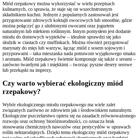
Miód rzepakowy można wykorzystać w wielu przepisach
kulinarnych, co sprawia, że staje się on wszechstronnym
składnikiem kuchni. Jednym z popularnych zastosowań jest
przygotowanie zdrowych koktajli owocowych lub smoothie, gdzie
można połączyć go z ulubionymi owocami oraz jogurtem
naturalnym lub mlekiem roślinnym. Innym pomysłem jest dodanie
miodu do domowych wypieków – idealnie sprawdzi się jako
słodzik w ciastach czy muffinkach. Można również przygotować
marynaty do mięs lub warzyw, łącząc miód z sosem sojowym i
przyprawami – taka mieszanka nada potrawom wyjątkowego smaku
i aromatu. Miód rzepakowy świetnie komponuje się także z serami –
zarówno twardymi jak i miękkimi – tworząc pyszne desery serowe
lub przekąski na imprezy.
Czy warto wybierać ekologiczny miód
rzepakowy?
Wybór ekologicznego miodu rzepakowego ma wiele zalet
związanych zarówno ze zdrowiem jak i środowiskiem naturalnym.
Ekologiczne pszczelarstwo opiera się na zasadach zrównoważonego
rozwoju oraz ochrony bioróżnorodności, co oznacza brak
stosowania chemicznych nawozów oraz pestycydów w uprawach
roślin nektarodajnych. Dzięki temu ekologiczny miód rzepakowy
jest wolny od szkodliwych substancji chemicznych oraz bardziej