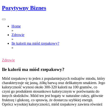
Skip
Pozytywny Biznes
to
content
Home
»
Zdrowie
»
Ile kalorii ma miód rzepakowy?
»
Zdrowie
Ile kalorii ma miód rzepakowy?
Miód rzepakowy to jeden z popularniejszych rodzajów miodu, który
charakteryzuje się jasną, żółtą barwą oraz delikatnym smakiem. Jego
kaloryczność wynosi około 300-320 kalorii na 100 gramów, co
czyni go produktem stosunkowo kalorycznym w porównaniu do
innych słodzików. Miód ten jest bogaty w naturalne cukry, głównie
fruktozę i glukozę, co sprawia, że dostarcza szybkiej energii.
Oprócz wysokiej kaloryczności, miód rzepakowy zawiera również