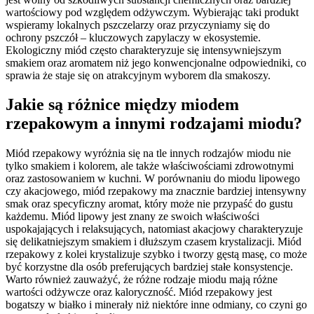
wartościowy pod względem odżywczym. Wybierając taki produkt
wspieramy lokalnych pszczelarzy oraz przyczyniamy się do
ochrony pszczół – kluczowych zapylaczy w ekosystemie.
Ekologiczny miód często charakteryzuje się intensywniejszym
smakiem oraz aromatem niż jego konwencjonalne odpowiedniki, co
sprawia że staje się on atrakcyjnym wyborem dla smakoszy.
Jakie są różnice między miodem
rzepakowym a innymi rodzajami miodu?
Miód rzepakowy wyróżnia się na tle innych rodzajów miodu nie
tylko smakiem i kolorem, ale także właściwościami zdrowotnymi
oraz zastosowaniem w kuchni. W porównaniu do miodu lipowego
czy akacjowego, miód rzepakowy ma znacznie bardziej intensywny
smak oraz specyficzny aromat, który może nie przypaść do gustu
każdemu. Miód lipowy jest znany ze swoich właściwości
uspokajających i relaksujących, natomiast akacjowy charakteryzuje
się delikatniejszym smakiem i dłuższym czasem krystalizacji. Miód
rzepakowy z kolei krystalizuje szybko i tworzy gęstą masę, co może
być korzystne dla osób preferujących bardziej stałe konsystencje.
Warto również zauważyć, że różne rodzaje miodu mają różne
wartości odżywcze oraz kaloryczność. Miód rzepakowy jest
bogatszy w białko i minerały niż niektóre inne odmiany, co czyni go