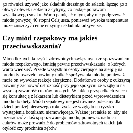
go również używać jako składnik dressingu do sałatek, łącząc go z
oliwą z oliwek i sokiem z cytryny, co nadaje potrawom
wyjątkowego smaku. Warto pamiętać o tym, aby nie podgrzewać
miodu powyżej 40 stopni Celsjusza, ponieważ wysoka temperatura
może zniszczyć cenne enzymy i składniki odżywcze.
Czy miód rzepakowy ma jakieś
przeciwwskazania?
Mimo licznych korzyści zdrowotnych związanych ze spożywaniem
miodu rzepakowego, istnieją pewne przeciwwskazania, o których
warto wiedzieć. Przede wszystkim osoby cierpiące na alergię na
produkty pszczele powinny unikać spożywania miodu, ponieważ
może on wywołać reakcje alergiczne. Dodatkowo osoby z cukrzycą
powinny zachować ostrożność przy jego spożyciu ze względu na
wysoką zawartość cukrów prostych. W takich przypadkach zaleca
się konsultację z lekarzem lub dietetykiem przed wprowadzeniem
miodu do diety. Miód rzepakowy nie jest również polecany dla
dzieci poniżej pierwszego roku życia ze względu na ryzyko
wystąpienia botulizmu niemowlęcego. Ważne jest także to, aby nie
przesadzać z ilością spożywanego miodu, ponieważ nadmiar
cukrów może prowadzić do problemów zdrowotnych takich jak
otyłość czy próchnica zębów.