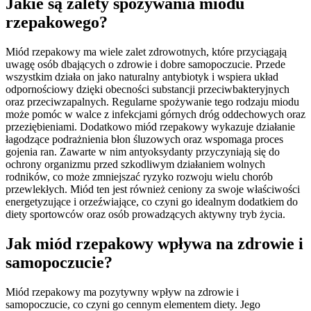
Jakie są zalety spożywania miodu
rzepakowego?
Miód rzepakowy ma wiele zalet zdrowotnych, które przyciągają
uwagę osób dbających o zdrowie i dobre samopoczucie. Przede
wszystkim działa on jako naturalny antybiotyk i wspiera układ
odpornościowy dzięki obecności substancji przeciwbakteryjnych
oraz przeciwzapalnych. Regularne spożywanie tego rodzaju miodu
może pomóc w walce z infekcjami górnych dróg oddechowych oraz
przeziębieniami. Dodatkowo miód rzepakowy wykazuje działanie
łagodzące podrażnienia błon śluzowych oraz wspomaga proces
gojenia ran. Zawarte w nim antyoksydanty przyczyniają się do
ochrony organizmu przed szkodliwym działaniem wolnych
rodników, co może zmniejszać ryzyko rozwoju wielu chorób
przewlekłych. Miód ten jest również ceniony za swoje właściwości
energetyzujące i orzeźwiające, co czyni go idealnym dodatkiem do
diety sportowców oraz osób prowadzących aktywny tryb życia.
Jak miód rzepakowy wpływa na zdrowie i
samopoczucie?
Miód rzepakowy ma pozytywny wpływ na zdrowie i
samopoczucie, co czyni go cennym elementem diety. Jego