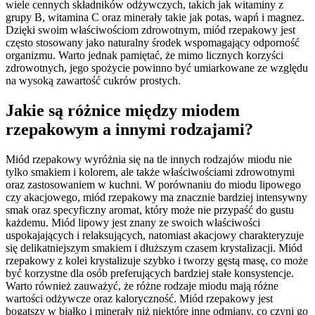
wiele cennych składników odżywczych, takich jak witaminy z
grupy B, witamina C oraz minerały takie jak potas, wapń i magnez.
Dzięki swoim właściwościom zdrowotnym, miód rzepakowy jest
często stosowany jako naturalny środek wspomagający odporność
organizmu. Warto jednak pamiętać, że mimo licznych korzyści
zdrowotnych, jego spożycie powinno być umiarkowane ze względu
na wysoką zawartość cukrów prostych.
Jakie są różnice między miodem
rzepakowym a innymi rodzajami?
Miód rzepakowy wyróżnia się na tle innych rodzajów miodu nie
tylko smakiem i kolorem, ale także właściwościami zdrowotnymi
oraz zastosowaniem w kuchni. W porównaniu do miodu lipowego
czy akacjowego, miód rzepakowy ma znacznie bardziej intensywny
smak oraz specyficzny aromat, który może nie przypaść do gustu
każdemu. Miód lipowy jest znany ze swoich właściwości
uspokajających i relaksujących, natomiast akacjowy charakteryzuje
się delikatniejszym smakiem i dłuższym czasem krystalizacji. Miód
rzepakowy z kolei krystalizuje szybko i tworzy gęstą masę, co może
być korzystne dla osób preferujących bardziej stałe konsystencje.
Warto również zauważyć, że różne rodzaje miodu mają różne
wartości odżywcze oraz kaloryczność. Miód rzepakowy jest
bogatszy w białko i minerały niż niektóre inne odmiany, co czyni go