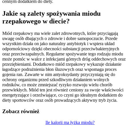
cennym dodatkiem do diety.
Jakie są zalety spożywania miodu
rzepakowego w diecie?
Miód rzepakowy ma wiele zalet zdrowotnych, które przyciągają
uwagę osób dbających o zdrowie i dobre samopoczucie. Przede
wszystkim działa on jako naturalny antybiotyk i wspiera układ
odpornościowy dzięki obecności substancji przeciwbakteryjnych
oraz przeciwzapalnych. Regularne spożywanie tego rodzaju miodu
może pomóc w walce z infekcjami górnych dróg oddechowych oraz
przeziębieniami. Dodatkowo miód rzepakowy wykazuje działanie
łagodzące podrażnienia błon śluzowych oraz wspomaga proces
gojenia ran. Zawarte w nim antyoksydanty przyczyniają się do
ochrony organizmu przed szkodliwym działaniem wolnych
rodników, co może zmniejszać ryzyko rozwoju wielu chorób
przewlekłych. Miód ten jest również ceniony za swoje właściwości
energetyzujące i orzeźwiające, co czyni go idealnym dodatkiem do
diety sportowców oraz osób prowadzących aktywny tryb życia.
Zobacz również
Nawigacja
Ile kalorii ma łyżka miodu?