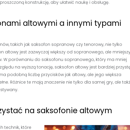
roszczoną konstrukcję, aby ułatwić naukę i obsługę.
fonami altowymi a innymi typami
nów, takich jak saksofon sopranowy czy tenorowy, nie tylko
fon altowy jest zazwyczaj większy od sopranowego, ale mniejsz
ów. W porównaniu do saksofonu sopranowego, który ma mniej
zględu na wyższą tonację, saksofon altowy jest bardziej przys
a podobną liczbę przycisków jak altowy, ale jego większa
ełne. Różnice te mają znaczenie nie tylko dla samej gry, ale tak
ystywany.
rzystać na saksofonie altowym
technik, które