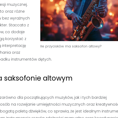
esji muzycznej.
to oraz różne
ów bez wyraźnych
ter. Staccato z
ów, co dodaje
ą korzystać z
 interpretację
Ile przycisków ma saksofon altowy?
chania oraz
ypadku instrumentów dętych.
na saksofonie altowym
 zarówno dla początkujących muzyków, jak i tych bardziej
osób na rozwijanie umiejętności muzycznych oraz kreatywnośc
 bogatą paletą dźwięków, co sprawia, że jest idealnym instru