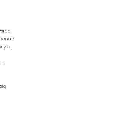
Wśród
znana z
ny tej
ch.
ałą