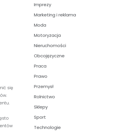
Imprezy
Marketing i reklama
Moda
Motoryzacja
Nieruchomości
Obcojęzyczne
Praca
Prawo
Przemysł
nić się
ków.
Rolnictwo
entu.
Sklepy
Sport
ęsto
mentów
Technologie