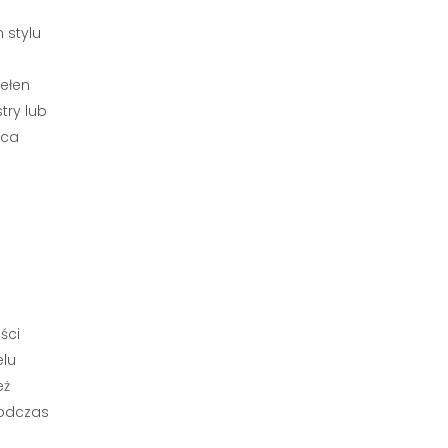
 stylu
pełen
try lub
aca
ści
elu
eż
podczas