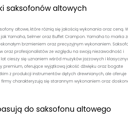
rki saksofonów altowych
ofony altowe, które różnią się jakością wykonania oraz ceną. 
my jak Yamaha, Selmer oraz Buffet Crampon. Yamaha to marka 
ę doskonałym brzmieniem oraz precyzyjnym wykonaniem. Saksofo
w oraz profesjonalistów ze względu na swoją niezawodność i
 lat cieszy się uznaniem wśród muzyków jazzowych i klasyczny
y premium, oferujące wyjątkową jakość dźwięku oraz bogate
kim z produkcji instrumentów dętych drewnianych, ale oferuje
tej firmy charakteryzują się starannym wykonaniem oraz doskon
 pasują do saksofonu altowego