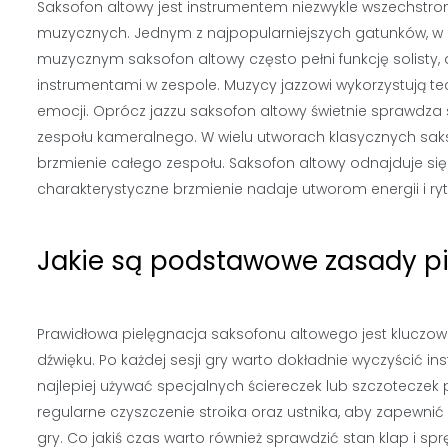
Saksofon altowy jest instrumentem niezwykle wszechstron
muzycznych. Jednym z najpopularniejszych gatunków, w kt
muzycznym saksofon altowy często pełni funkcję solisty, 
instrumentami w zespole. Muzycy jazzowi wykorzystują tech
emocji. Oprócz jazzu saksofon altowy świetnie sprawdza s
zespołu kameralnego. W wielu utworach klasycznych saks
brzmienie całego zespołu. Saksofon altowy odnajduje się 
charakterystyczne brzmienie nadaje utworom energii i ry
Jakie są podstawowe zasady pi
Prawidłowa pielęgnacja saksofonu altowego jest kluczo
dźwięku. Po każdej sesji gry warto dokładnie wyczyścić in
najlepiej używać specjalnych ściereczek lub szczotecze
regularne czyszczenie stroika oraz ustnika, aby zapewni
gry. Co jakiś czas warto również sprawdzić stan klap i spr