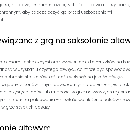
ego się naprawą instrumentów dętych. Dodatkowo należy pami
hronnym, aby zabezpieczyć go przed uszkodzeniami
ch.
związane z grą na saksofonie alt
problemami technicznymi oraz wyzwaniami dla muzyków na k
rudność w uzyskaniu czystego dźwięku, co może być spowodo
we dobranie stroika również może wpłynąć na jakość dźwięku – 
ie pożądanych tonów. Innym powszechnym problemem jest brak
 nieczystych tonów lub trudności w grze na wyższych rejestra
mi z techniką palcowania – niewłaściwe ułożenie palców moż
 w grze szybkich pasaży.
fonie altowym