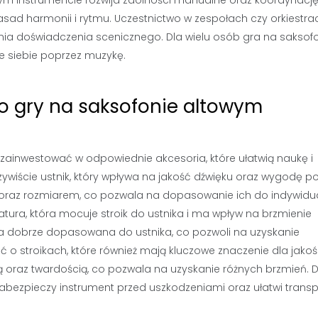
tym instrumencie rozwija zdolności manualne oraz koordynacj
asad harmonii i rytmu. Uczestnictwo w zespołach czy orkiestra
a doświadczenia scenicznego. Dla wielu osób gra na saksof
e siebie poprzez muzykę.
do gry na saksofonie altowym
o zainwestować w odpowiednie akcesoria, które ułatwią naukę i
wiście ustnik, który wpływa na jakość dźwięku oraz wygodę p
em oraz rozmiarem, co pozwala na dopasowanie ich do indywid
tura, która mocuje stroik do ustnika i ma wpływ na brzmienie
yła dobrze dopasowana do ustnika, co pozwoli na uzyskanie
 stroikach, które również mają kluczowe znaczenie dla jakoś
ścią oraz twardością, co pozwala na uzyskanie różnych brzmień. 
zabezpieczy instrument przed uszkodzeniami oraz ułatwi transp