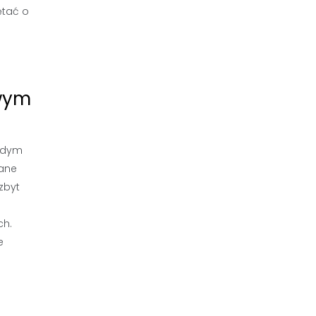
ętać o
owym
ażdym
wane
zbyt
ch.
e