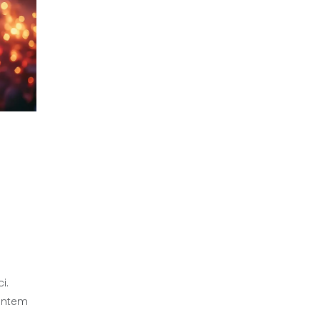
i.
mentem