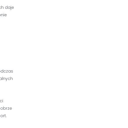
ę
ch daje
onie
odczas
ualnych
ci
Dobrze
ort.