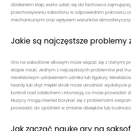
działaniem klap, warto udać się do fachowca zajmując
przechowywaniu saksofonu w odpowiednim pokrowcu oc
mechanicznymi oraz wpływem warunków atmosferyczny
Jakie są najczęstsze problemy 
Gra na saksofonie altowym może wiązać się z różnymi 
etapie nauki. Jednym z najczęstszych problemów jest t
niewłaściwym ustawieniem ustnika lub ligatury. Niewłaści
twardy lub zbyt miękki stroik może utrudniać wydobyc
kontroli nad oddechem i intonacją, co może prowadzić do
Muzycy mogą również borykać się z problemami związany
prowadzić do opóźnień w zmianie dźwięków lub trudności
Jak zacząć naukę gry na sakso