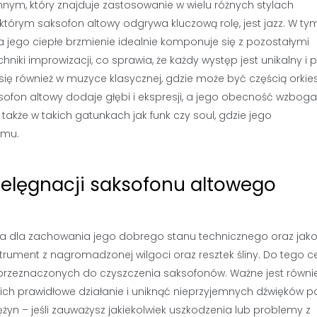
nym, który znajduje zastosowanie w wielu różnych stylach
órym saksofon altowy odgrywa kluczową rolę, jest jazz. W tym
a jego ciepłe brzmienie idealnie komponuje się z pozostałymi
niki improwizacji, co sprawia, że każdy występ jest unikalny i 
ię również w muzyce klasycznej, gdzie może być częścią orkies
ofon altowy dodaje głębi i ekspresji, a jego obecność wzbog
także w takich gatunkach jak funk czy soul, gdzie jego
tmu.
elęgnacji saksofonu altowego
wa dla zachowania jego dobrego stanu technicznego oraz jako
strument z nagromadzonej wilgoci oraz resztek śliny. Do tego c
k przeznaczonych do czyszczenia saksofonów. Ważne jest równi
ć ich prawidłowe działanie i uniknąć nieprzyjemnych dźwięków 
ężyn – jeśli zauważysz jakiekolwiek uszkodzenia lub problemy z