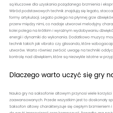
są kluczowe dla uzyskania pożądanego brzmienia i ekspr
Wśród podstawowych technik znajdują się legato, stacca
formy artykulacji. Legato polega na płynnej grze dźwięk
przerw między nimi, co nadaje utworowi melodyjny charak
kolei polega na krótkim i wyraźnym wydobywaniu dźwięk
energii i dynamiki do wykonania. Dodatkowo muzycy mog
technik takich jak vibrato czy glissando, które wzbogacają
utworów. Warto również zwrócić uwagę na techniki oddy
kontrolę nad dźwiękiem, które są niezwykle istotne w prz
Dlaczego warto uczyć się gry 
Nauka gry na saksofonie altowym przynosi wiele korzyści
zaawansowanych. Przede wszystkim jest to doskonały sp
Saksofon altowy charakteryzuje się ciepłym brzmieniem i