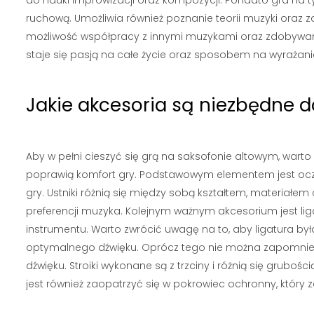
do nauki improwizacji oraz kompozycji. Ponadto gra na 
ruchową. Umożliwia również poznanie teorii muzyki oraz z
możliwość współpracy z innymi muzykami oraz zdobywani
staje się pasją na całe życie oraz sposobem na wyrażani
Jakie akcesoria są niezbędne 
Aby w pełni cieszyć się grą na saksofonie altowym, wart
poprawią komfort gry. Podstawowym elementem jest oczy
gry. Ustniki różnią się między sobą kształtem, materiał
preferencji muzyka. Kolejnym ważnym akcesorium jest liga
instrumentu. Warto zwrócić uwagę na to, aby ligatura b
optymalnego dźwięku. Oprócz tego nie można zapomnieć o
dźwięku. Stroiki wykonane są z trzciny i różnią się grubo
jest również zaopatrzyć się w pokrowiec ochronny, który 