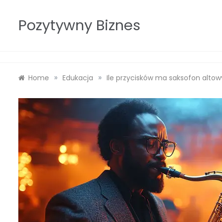
Skip
to
Pozytywny Biznes
content
»
»
Home
Edukacja
Ile przycisków ma saksofon altow