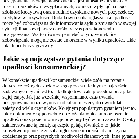
postępowania. Kolejną konsekwencją jest wpisanie dłużnika do
rejestru dłużników niewypłacalnych, co może wpłynąć na jego
zdolność kredytową oraz utrudnić uzyskanie nowych pożyczek czy
kredytów w przyszłości. Dodatkowo osoba ogłaszająca upadłość
może być zobowiązana do informowania sądu o zmianach w swojej
sytuacji finansowej przez określony czas po zakończeniu
postępowania. Warto również pamiętać o tym, że niektóre
zobowiązania mogą nie zostać umorzone w wyniku upadłości, takie
jak alimenty czy grzywny.
Jakie są najczęstsze pytania dotyczące
upadłości konsumenckiej?
W kontekście upadłości konsumenckiej wiele osób ma pytania
dotyczące różnych aspektów tego procesu. Jednym z najczęściej
zadawanych pytań jest to, jak długo trwa cała procedura oraz jakie
są jej etapy. Jak już wcześniej wspomniano, czas trwania
postępowania może wynosić od kilku miesięcy do dwóch lat i
zależy od wielu czynników. Kolejnym popularnym pytaniem jest to,
jakie dokumenty są potrzebne do złożenia wniosku o ogłoszenie
upadłości oraz jakie informacje powinny być w nim zawarte. Osoby
zainteresowane tą tematyką często pytają również o to, jakie
konsekwencje niesie ze sobą ogłoszenie upadłości dla ich życia
codziennego oraz przyszłych możliwości finansowych. Inne pytania