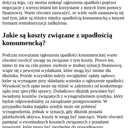
dotyczą tego, czy można uniknąć ogłoszenia upadłości poprzez
negocjacje z wierzycielami lub korzystanie z innych form pomocy
finansowej. Warto również zauważyć, że wiele osób zastanawia się
nad tym, jakie są różnice między upadłością konsumencką a innymi
formami restrukturyzacji zadłużenia.
Jakie są koszty związane z upadłością
konsumencką?
Podczas rozważania ogłoszenia upadłości konsumenckiej warto
również zwrócić uwagę na związane z tym koszty. Proces ten,
mimo że ma na celu pomoc osobom w trudnej sytuacji finansowej,
wiąże się z pewnymi wydatkami, które mogą być istotne dla
dłużnika. Przede wszystkim należy uwzględnić opłaty sądowe,
które są wymagane przy składaniu wniosku o ogłoszenie upadłości.
Wysokość tych opłat może się różnić w zależności od konkretnego
sądu oraz specyfiki sprawy. Dodatkowo dłużnik powinien być
świadomy kosztów związanych z wynagrodzeniem syndyka, który
będzie odpowiedzialny za zarządzanie postępowaniem. W
przypadku braku majątku syndyk może nie pobierać
wynagrodzenia, jednak w sytuacji, gdy dłużnik posiada
jakiekolwiek aktywa, koszty te mogą być znaczące. Warto również
pamiętać o ewentualnych kosztach związanych z poradami
prawnymi, które mogą być niezbędne do prawidłowego