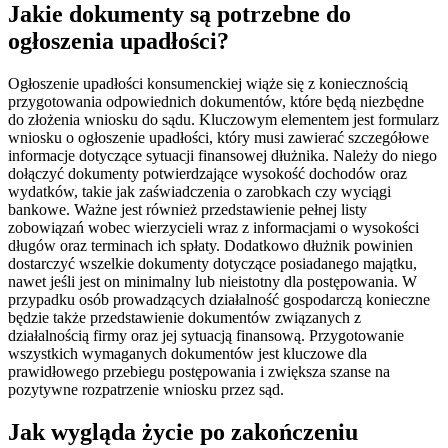
Jakie dokumenty są potrzebne do
ogłoszenia upadłości?
Ogłoszenie upadłości konsumenckiej wiąże się z koniecznością
przygotowania odpowiednich dokumentów, które będą niezbędne
do złożenia wniosku do sądu. Kluczowym elementem jest formularz
wniosku o ogłoszenie upadłości, który musi zawierać szczegółowe
informacje dotyczące sytuacji finansowej dłużnika. Należy do niego
dołączyć dokumenty potwierdzające wysokość dochodów oraz
wydatków, takie jak zaświadczenia o zarobkach czy wyciągi
bankowe. Ważne jest również przedstawienie pełnej listy
zobowiązań wobec wierzycieli wraz z informacjami o wysokości
długów oraz terminach ich spłaty. Dodatkowo dłużnik powinien
dostarczyć wszelkie dokumenty dotyczące posiadanego majątku,
nawet jeśli jest on minimalny lub nieistotny dla postępowania. W
przypadku osób prowadzących działalność gospodarczą konieczne
będzie także przedstawienie dokumentów związanych z
działalnością firmy oraz jej sytuacją finansową. Przygotowanie
wszystkich wymaganych dokumentów jest kluczowe dla
prawidłowego przebiegu postępowania i zwiększa szanse na
pozytywne rozpatrzenie wniosku przez sąd.
Jak wygląda życie po zakończeniu