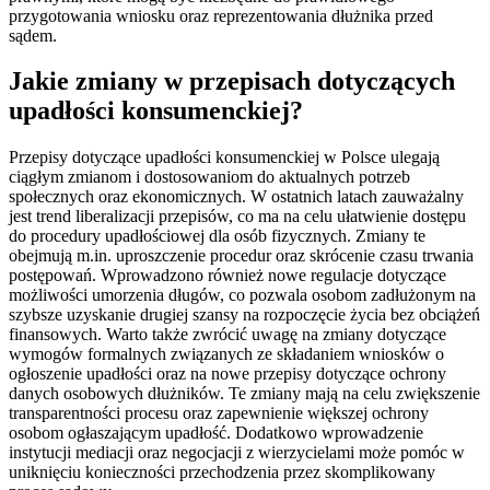
przygotowania wniosku oraz reprezentowania dłużnika przed
sądem.
Jakie zmiany w przepisach dotyczących
upadłości konsumenckiej?
Przepisy dotyczące upadłości konsumenckiej w Polsce ulegają
ciągłym zmianom i dostosowaniom do aktualnych potrzeb
społecznych oraz ekonomicznych. W ostatnich latach zauważalny
jest trend liberalizacji przepisów, co ma na celu ułatwienie dostępu
do procedury upadłościowej dla osób fizycznych. Zmiany te
obejmują m.in. uproszczenie procedur oraz skrócenie czasu trwania
postępowań. Wprowadzono również nowe regulacje dotyczące
możliwości umorzenia długów, co pozwala osobom zadłużonym na
szybsze uzyskanie drugiej szansy na rozpoczęcie życia bez obciążeń
finansowych. Warto także zwrócić uwagę na zmiany dotyczące
wymogów formalnych związanych ze składaniem wniosków o
ogłoszenie upadłości oraz na nowe przepisy dotyczące ochrony
danych osobowych dłużników. Te zmiany mają na celu zwiększenie
transparentności procesu oraz zapewnienie większej ochrony
osobom ogłaszającym upadłość. Dodatkowo wprowadzenie
instytucji mediacji oraz negocjacji z wierzycielami może pomóc w
uniknięciu konieczności przechodzenia przez skomplikowany