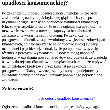
upadłości konsumenckiej?
Po zakończeniu procesu upadłości konsumenckiej wiele osób
zastanawia się nad tym, jak będzie wyglądało ich życie po
uzyskaniu drugiej szansy na odbudowę stabilności finansowej.
Kluczowym aspektem jest to, że osoba ogłaszająca upadłość ma
możliwość rozpoczęcia nowego etapu życia bez obciążeń
związanych z wcześniejszymi długami. Po zakończeniu
postępowania dłużnik zostaje zwolniony z większości zobowiązań
finansowych, co daje mu szansę na odbudowę swojej sytuacji
materialnej i psychicznej. Jednak życie po upadłości wiąże się
również z pewnymi wyzwaniami. Osoby te mogą napotkać
trudności w uzyskaniu nowych kredytów czy pożyczek ze względu
na wpis do rejestru dłużników niewypłacalnych, co może wpływać
na ich zdolność kredytową przez kilka lat po zakończeniu
postępowania. Dlatego ważne jest, aby osoby te podejmowały
świadome decyzje finansowe i unikały ponownego popadania w
zadłużenie.
Zobacz również
Nawigacja
Jak ogłosić upadłość konsumencką?
wpisu
Ogłoszenie upadłości konsumenckiej to proces, który wymaga