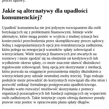
proces sądowy.
Jakie są alternatywy dla upadłości
konsumenckiej?
Upadłość konsumencka nie jest jedynym rozwiązaniem dla osób
borykających się z problemami finansowymi. Istnieje wiele
alternatyw, które mogą pomóc w wyjściu z trudnej sytuacji bez
konieczności przechodzenia przez skomplikowany proces sądowy.
Jedną z najpopularniejszych opcji jest restrukturyzacja zadłużenia,
która polega na renegocjacji warunków spłaty zobowiązań z
wierzycielami. Wiele instytucji finansowych jest otwartych na
rozmowy i może zgodzić się na obniżenie rat kredytowych lub
wydłużenie okresu spłaty, co może znacznie ułatwić dłużnikowi
regulowanie zobowiązań. Inną opcją jest skorzystanie z mediacji,
która pozwala na osiągnięcie porozumienia między dłużnikiem a
wierzycielami przy udziale neutralnej osoby trzeciej. Tego rodzaju
podejście może prowadzić do korzystnych rozwiązań dla obu stron i
pozwolić uniknąć formalnego postępowania upadłościowego.
Ponadto warto rozważyć możliwość skorzystania z pomocy
organizacji pozarządowych lub fundacji zajmujących się wsparciem
osób zadłużonych. Takie instytucje często oferują darmowe porady
prawne oraz pomoc w opracowaniu planu spłaty długów.