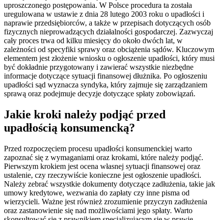
uproszczonego postępowania. W Polsce procedura ta została
uregulowana w ustawie z dnia 28 lutego 2003 roku o upadłości i
naprawie przedsiębiorców, a także w przepisach dotyczących osób
fizycznych nieprowadzących działalności gospodarczej. Zazwyczaj
cały proces trwa od kilku miesięcy do około dwóch lat, w
zależności od specyfiki sprawy oraz obciążenia sądów. Kluczowym
elementem jest złożenie wniosku o ogłoszenie upadłości, który musi
być dokładnie przygotowany i zawierać wszystkie niezbędne
informacje dotyczące sytuacji finansowej dłużnika. Po ogłoszeniu
upadłości sąd wyznacza syndyka, który zajmuje się zarządzaniem
sprawą oraz podejmuje decyzje dotyczące spłaty zobowiązań.
Jakie kroki należy podjąć przed
upadłością konsumencką?
Przed rozpoczęciem procesu upadłości konsumenckiej warto
zapoznać się z wymaganiami oraz krokami, które należy podjąć.
Pierwszym krokiem jest ocena własnej sytuacji finansowej oraz
ustalenie, czy rzeczywiście konieczne jest ogłoszenie upadłości.
Należy zebrać wszystkie dokumenty dotyczące zadłużenia, takie jak
umowy kredytowe, wezwania do zapłaty czy inne pisma od
wierzycieli. Ważne jest również zrozumienie przyczyn zadłużenia
oraz zastanowienie się nad możliwościami jego spłaty. Warto
skonsultować się z prawnikiem specjalizującym się w prawie