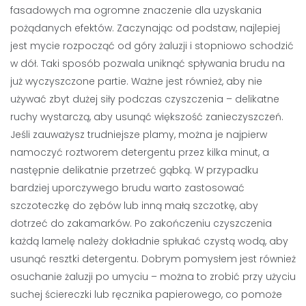
fasadowych ma ogromne znaczenie dla uzyskania
pożądanych efektów. Zaczynając od podstaw, najlepiej
jest mycie rozpocząć od góry żaluzji i stopniowo schodzić
w dół. Taki sposób pozwala uniknąć spływania brudu na
już wyczyszczone partie. Ważne jest również, aby nie
używać zbyt dużej siły podczas czyszczenia – delikatne
ruchy wystarczą, aby usunąć większość zanieczyszczeń.
Jeśli zauważysz trudniejsze plamy, można je najpierw
namoczyć roztworem detergentu przez kilka minut, a
następnie delikatnie przetrzeć gąbką. W przypadku
bardziej uporczywego brudu warto zastosować
szczoteczkę do zębów lub inną małą szczotkę, aby
dotrzeć do zakamarków. Po zakończeniu czyszczenia
każdą lamelę należy dokładnie spłukać czystą wodą, aby
usunąć resztki detergentu. Dobrym pomysłem jest również
osuchanie żaluzji po umyciu – można to zrobić przy użyciu
suchej ściereczki lub ręcznika papierowego, co pomoże