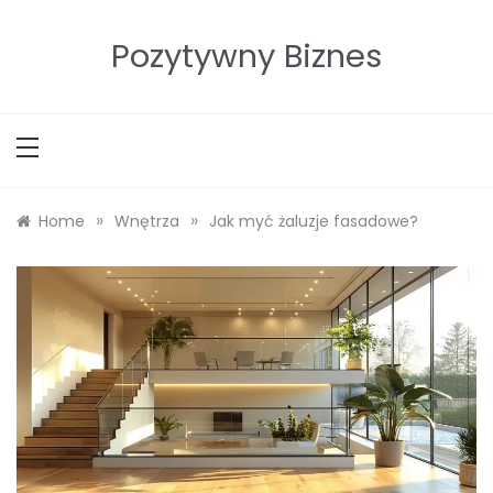
Skip
to
Pozytywny Biznes
content
»
»
Home
Wnętrza
Jak myć żaluzje fasadowe?