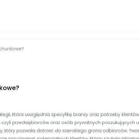
rachunkowe?
nkowe?
ii, która uwzględnia specyfikę branży oraz potrzeby klientów
 czyli przedsiębiorców oraz osób prywatnych poszukujących u
, który pozwala dotrzeć do szerokiego grona odbiorców. Twor
oże przyciągnąć potencjalnych klientów, którzy szukają informa