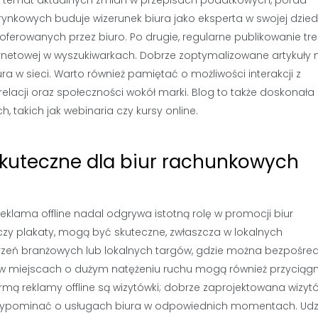
na temat aktualnych zmian w przepisach podatkowych, porad
ynkowych buduje wizerunek biura jako eksperta w swojej dziedz
oferowanych przez biuro. Po drugie, regularne publikowanie tre
rnetowej w wyszukiwarkach. Dobrze zoptymalizowane artykuły
a w sieci. Warto również pamiętać o możliwości interakcji z
elacji oraz społeczności wokół marki. Blog to także doskonała
takich jak webinaria czy kursy online.
 skuteczne dla biur rachunkowych
eklama offline nadal odgrywa istotną rolę w promocji biur
 czy plakaty, mogą być skuteczne, zwłaszcza w lokalnych
zeń branżowych lub lokalnych targów, gdzie można bezpośre
e w miejscach o dużym natężeniu ruchu mogą również przyciąg
mą reklamy offline są wizytówki; dobrze zaprojektowana wizyt
zypominać o usługach biura w odpowiednich momentach. Udz