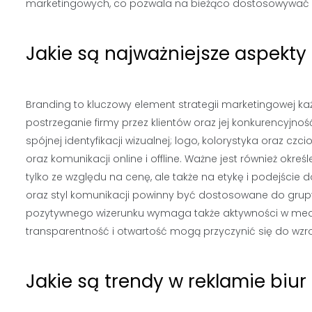
marketingowych, co pozwala na bieżąco dostosowywać st
Jakie są najważniejsze aspekt
Branding to kluczowy element strategii marketingowej 
postrzeganie firmy przez klientów oraz jej konkurencyjno
spójnej identyfikacji wizualnej; logo, kolorystyka oraz c
oraz komunikacji online i offline. Ważne jest również określ
tylko ze względu na cenę, ale także na etykę i podejście
oraz styl komunikacji powinny być dostosowane do grupy
pozytywnego wizerunku wymaga także aktywności w medi
transparentność i otwartość mogą przyczynić się do wzro
Jakie są trendy w reklamie biu