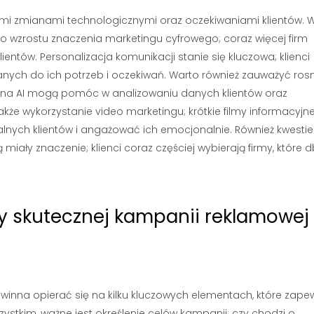
mi zmianami technologicznymi oraz oczekiwaniami klientów. 
wzrostu znaczenia marketingu cyfrowego; coraz więcej firm
ientów. Personalizacja komunikacji stanie się kluczowa; klienci
nych do ich potrzeb i oczekiwań. Warto również zauważyć ros
rte na AI mogą pomóc w analizowaniu danych klientów oraz
e wykorzystanie video marketingu; krótkie filmy informacyjne
nych klientów i angażować ich emocjonalnie. Również kwestie
iały znaczenie; klienci coraz częściej wybierają firmy, które 
ty skutecznej kampanii reklamowej
na opierać się na kilku kluczowych elementach, które zapewn
ystkim, ważne jest określenie celów kampanii; czy chodzi o