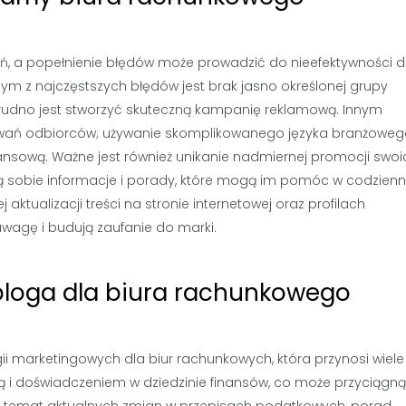
ń, a popełnienie błędów może prowadzić do nieefektywności d
ym z najczęstszych błędów jest brak jasno określonej grupy
, trudno jest stworzyć skuteczną kampanię reklamową. Innym
iwań odbiorców; używanie skomplikowanego języka branżowe
nsową. Ważne jest również unikanie nadmiernej promocji swoi
enią sobie informacje i porady, które mogą im pomóc w codzie
aktualizacji treści na stronie internetowej oraz profilach
uwagę i budują zaufanie do marki.
 bloga dla biura rachunkowego
ii marketingowych dla biur rachunkowych, która przynosi wiele
dzą i doświadczeniem w dziedzinie finansów, co może przyciągn