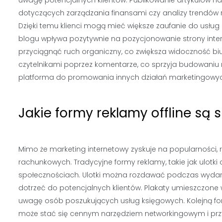
uwagę potencjalnych klientów. Publikowanie artykułów 
dotyczących zarządzania finansami czy analizy trendów r
Dzięki temu klienci mogą mieć większe zaufanie do usług 
blogu wpływa pozytywnie na pozycjonowanie strony inte
przyciągnąć ruch organiczny, co zwiększa widoczność biur
czytelnikami poprzez komentarze, co sprzyja budowaniu r
platforma do promowania innych działań marketingowych, 
Jakie formy reklamy offline są
Mimo że marketing internetowy zyskuje na popularności, r
rachunkowych. Tradycyjne formy reklamy, takie jak ulotki
społecznościach. Ulotki można rozdawać podczas wydar
dotrzeć do potencjalnych klientów. Plakaty umieszczon
uwagę osób poszukujących usług księgowych. Kolejną for
może stać się cennym narzędziem networkingowym i pr