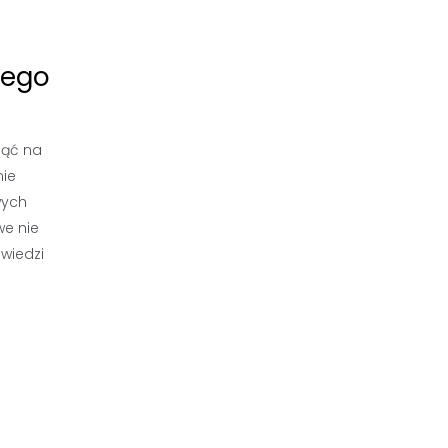
wego
nąć na
nie
wych
we nie
owiedzi