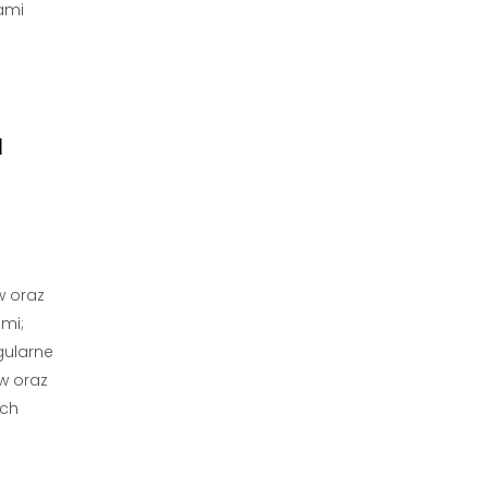
tami
a
.
w oraz
ami;
gularne
w oraz
ych