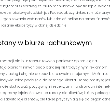
 kątem SEO sprawią, że biuro rachunkowe będzie lepiej widoc
łecznościowych, takich jak Facebook czy LinkedIn, może przy
 Organizowanie webinarów lub szkoleń online na temat finansó
kazanie ekspertyzy w danej dziedzinie.
eptany w biurze rachunkowym
promocji dla biur rachunkowych, ponieważ opiera się na
fają opiniom innych osób bardziej niż tradycyjnym reklamom.
ony z usług i chętnie polecał biuro swoim znajomym. Można to
indywidualne podejście do każdego klienta. Dobrą praktyką jes
 może skutkować pozytywnymi recenzjami na stronach interne
rogramy lojalnościowe lub rabaty dla klientów, którzy polecą 
ą satysfakcję klientów, ale także przyczyniają się do organicz