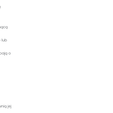
W
nącą
 lub
dbają o
ią jej