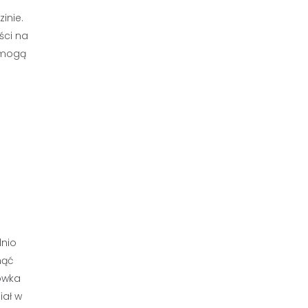
inie.
ści na
 mogą
dnio
nąć
ówka
iał w