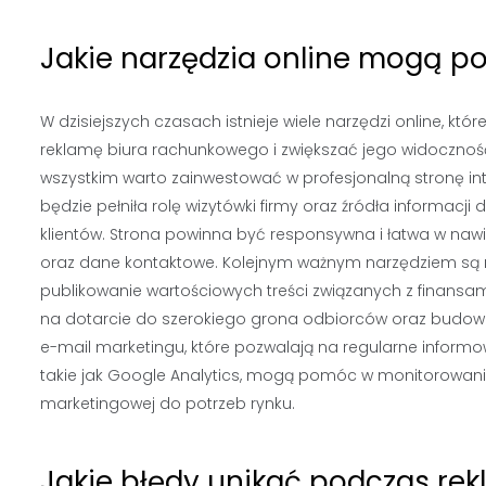
Jakie narzędzia online mogą 
W dzisiejszych czasach istnieje wiele narzędzi online, kt
reklamę biura rachunkowego i zwiększać jego widoczność
wszystkim warto zainwestować w profesjonalną stronę int
będzie pełniła rolę wizytówki firmy oraz źródła informacji
klientów. Strona powinna być responsywna i łatwa w nawi
oraz dane kontaktowe. Kolejnym ważnym narzędziem są me
publikowanie wartościowych treści związanych z finansam
na dotarcie do szerokiego grona odbiorców oraz budowan
e-mail marketingu, które pozwalają na regularne informo
takie jak Google Analytics, mogą pomóc w monitorowani
marketingowej do potrzeb rynku.
Jakie błędy unikać podczas re