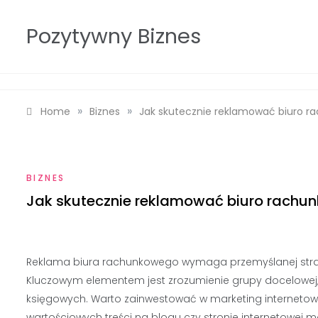
Skip
to
Pozytywny Biznes
content
»
»
Home
Biznes
Jak skutecznie reklamować biuro 
BIZNES
Jak skutecznie reklamować biuro rachu
Reklama biura rachunkowego wymaga przemyślanej strateg
Kluczowym elementem jest zrozumienie grupy docelowej,
księgowych. Warto zainwestować w marketing internetowy
wartościowych treści na blogu czy stronie internetowej m