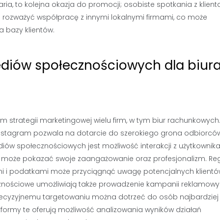
ria, to kolejna okazja do promocji; osobiste spotkania z klien
 rozważyć współpracę z innymi lokalnymi firmami, co może
 bazy klientów.
mediów społecznościowych dla biur
 strategii marketingowej wielu firm, w tym biur rachunkowych
y Instagram pozwala na dotarcie do szerokiego grona odbiorcó
diów społecznościowych jest możliwość interakcji z użytkownik
o może pokazać swoje zaangażowanie oraz profesjonalizm. Re
mi i podatkami może przyciągnąć uwagę potencjalnych klientó
ecznościowe umożliwiają także prowadzenie kampanii reklamow
recyzyjnemu targetowaniu można dotrzeć do osób najbardziej
ormy te oferują możliwość analizowania wyników działań