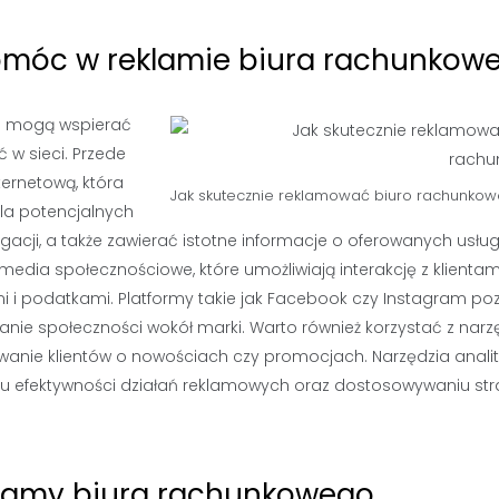
pomóc w reklamie biura rachunkow
óre mogą wspierać
 w sieci. Przede
ernetową, która
Jak skutecznie reklamować biuro rachunkow
 dla potencjalnych
gacji, a także zawierać istotne informacje o oferowanych usłu
dia społecznościowe, które umożliwiają interakcję z klientam
i i podatkami. Platformy takie jak Facebook czy Instagram po
ie społeczności wokół marki. Warto również korzystać z narz
wanie klientów o nowościach czy promocjach. Narzędzia analit
u efektywności działań reklamowych oraz dostosowywaniu stra
klamy biura rachunkowego