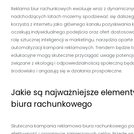
Reklama biur rachunkowych ewoluuje wraz z dynamiczny
nadchodzących latach możemy spodziewać się dalszego 
korzysta z internetu jako głównego kanału pozyskiwania kl
oczekują indywidualnego podejścia oraz ofert dostosowa
rolę sztucznej inteligencji w marketingu; narzędzia opa
automatyzacji kampanii reklamowych. Trendem będzie takż
edukacyjne mogą skutecznie przyciągać uwagę potencjal
związane z ekologią i odpowiedzialnością społeczną będą m
środowisko i angażują się w działania prospołeczne.
Jakie są najważniejsze elemen
biura rachunkowego
Skuteczna kampania reklamowa biura rachunkowego powin
efektywność i osiągnięcie zamierzonych celów. Przede wsz