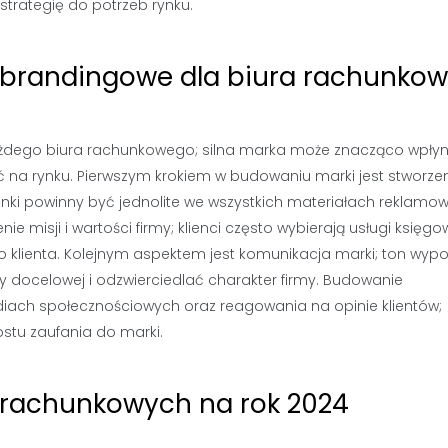
rategię do potrzeb rynku.
y brandingowe dla biura rachunko
każdego biura rachunkowego; silna marka może znacząco wpły
ść na rynku. Pierwszym krokiem w budowaniu marki jest stworze
zcionki powinny być jednolite we wszystkich materiałach reklamo
enie misji i wartości firmy; klienci często wybierają usługi księgo
 do klienta. Kolejnym aspektem jest komunikacja marki; ton wyp
 docelowej i odzwierciedlać charakter firmy. Budowanie
ach społecznościowych oraz reagowania na opinie klientów;
stu zaufania do marki.
r rachunkowych na rok 2024