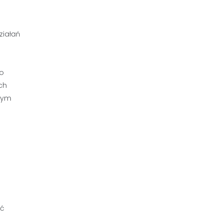
ziałań
go
ch
nnym
ąć