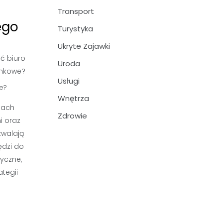
Transport
ego
Turystyka
Ukryte Zajawki
Uroda
Usługi
e?
Wnętrza
gach
Zdrowie
i oraz
zwalają
ędzi do
yczne,
tegii