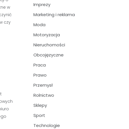
Imprezy
zne w
Marketing i reklama
czynić
w czy
Moda
Motoryzacja
Nieruchomości
Obcojęzyczne
Praca
Prawo
Przemysł
t
Rolnictwo
towych
Sklepy
biuro
Sport
nego
Technologie