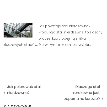
…
Jak powstaje stal nierdzewna?
Produkcja stali nierdzewnej to złożony
proces, który obejmuje kilka
kluczowych etapów. Pierwszym krokiem jest wybór…
Nawigacja
Jak polerować stal
Dlaczego stal
wpisu
nierdzewna?
nierdzewna jest
odporna na korozje?
KATEGORIE