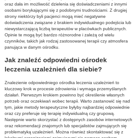
oraz dała im możliwość dzielenia się doświadczeniami z innymi
osobami borykającymi się z podobnymi trudnościami. Z drugiej
strony niektórzy byli pacjenci mogą mieć negatywne
doświadczenia związane z brakiem indywidualnego podejścia lub
niewystarczającą liczbą terapeutów w placówkach publicznych.
Opinie te mogą być bardzo różnorodne i zależą od wielu
czynników, takich jak rodzaj zastosowanej terapii czy atmosfera
panująca w danym ośrodku.
Jak znaleźć odpowiedni ośrodek
leczenia uzależnień dla siebie?
Znalezienie odpowiedniego ośrodka leczenia uzależnień to
kluczowy krok w procesie zdrowienia i wymaga przemyślanych
działań. Pierwszym krokiem powinno być określenie własnych
potrzeb oraz oczekiwań wobec terapii. Warto zastanowić się nad
tym, jakie metody terapeutyczne byłyby najbardziej odpowiednie
oraz czy preferuje się terapię indywidualną czy grupową.
Następnie warto skorzystać z dostępnych zasobów internetowych
oraz rekomendacji znajomych lub specjalistów zajmujących się
problematyką uzależnień. Można również skontaktować się z
lokalnymi organizacjami zajmującymi się pomocą osobom