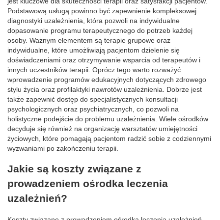
jest kluczowe dla skuteczności terapii oraz satysfakcji pacjentów.
Podstawową usługą powinno być zapewnienie kompleksowej
diagnostyki uzależnienia, która pozwoli na indywidualne
dopasowanie programu terapeutycznego do potrzeb każdej
osoby. Ważnym elementem są terapie grupowe oraz
indywidualne, które umożliwiają pacjentom dzielenie się
doświadczeniami oraz otrzymywanie wsparcia od terapeutów i
innych uczestników terapii. Oprócz tego warto rozważyć
wprowadzenie programów edukacyjnych dotyczących zdrowego
stylu życia oraz profilaktyki nawrotów uzależnienia. Dobrze jest
także zapewnić dostęp do specjalistycznych konsultacji
psychologicznych oraz psychiatrycznych, co pozwoli na
holistyczne podejście do problemu uzależnienia. Wiele ośrodków
decyduje się również na organizację warsztatów umiejętności
życiowych, które pomagają pacjentom radzić sobie z codziennymi
wyzwaniami po zakończeniu terapii.
Jakie są koszty związane z
prowadzeniem ośrodka leczenia
uzależnień?
Koszty związane z prowadzeniem ośrodka leczenia uzależnień