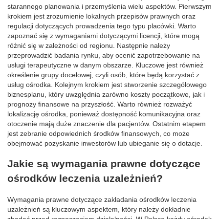
starannego planowania i przemyślenia wielu aspektów. Pierwszym
krokiem jest zrozumienie lokalnych przepisów prawnych oraz
regulacji dotyczących prowadzenia tego typu placówki. Warto
zapoznać się z wymaganiami dotyczącymi licencji, które mogą
różnić się w zależności od regionu. Następnie należy
przeprowadzić badania rynku, aby ocenić zapotrzebowanie na
usługi terapeutyczne w danym obszarze. Kluczowe jest również
określenie grupy docelowej, czyli osób, które będą korzystać z
usług ośrodka. Kolejnym krokiem jest stworzenie szczegółowego
biznesplanu, który uwzględnia zarówno koszty początkowe, jak i
prognozy finansowe na przyszłość. Warto również rozważyć
lokalizację ośrodka, ponieważ dostępność komunikacyjna oraz
otoczenie mają duże znaczenie dla pacjentów. Ostatnim etapem
jest zebranie odpowiednich środków finansowych, co może
obejmować pozyskanie inwestorów lub ubieganie się o dotacje.
Jakie są wymagania prawne dotyczące
ośrodków leczenia uzależnień?
Wymagania prawne dotyczące zakładania ośrodków leczenia
uzależnień są kluczowym aspektem, który należy dokładnie
zbadać przed rozpoczęciem działalności. W Polsce każdy ośrodek