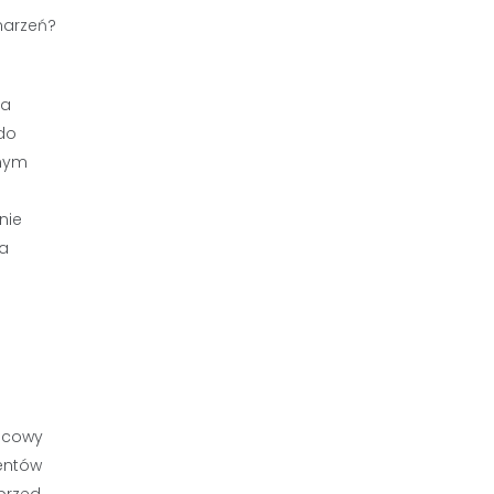
ka
 do
rnym
nie
ia
ńcowy
mentów