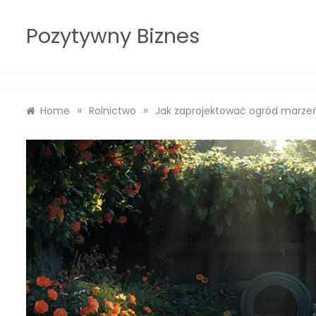
Skip
to
Pozytywny Biznes
content
»
»
Home
Rolnictwo
Jak zaprojektować ogród marze