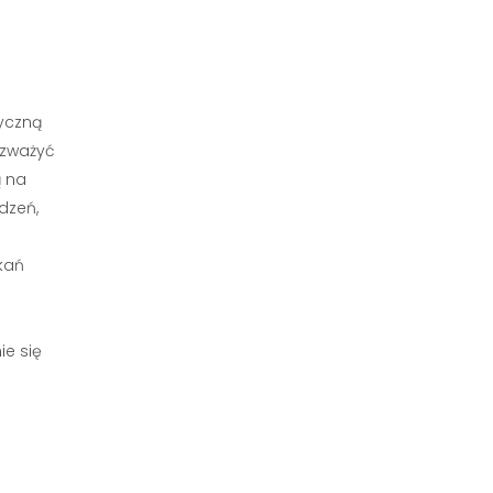
yczną
ozważyć
ą na
dzeń,
kań
ie się