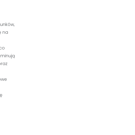
runków,
ę na
 co
ominują
oraz
rowe
ję