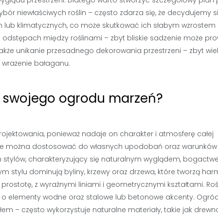
yglądu przestrzeni. Dlatego warto stworzyć szczegółowy plan 
ór niewłaściwych roślin – często zdarza się, że decydujemy s
lub klimatycznych, co może skutkować ich słabym wzrostem 
odstępach między roślinami – zbyt bliskie sadzenie może pr
 także unikanie przesadnego dekorowania przestrzeni – zbyt wie
 wrażenie bałaganu.
a swojego ogrodu marzeń?
ojektowania, ponieważ nadaje on charakter i atmosferę całej
, które można dostosować do własnych upodobań oraz warunków
ych stylów, charakteryzujący się naturalnym wyglądem, bogact
m stylu dominują byliny, krzewy oraz drzewa, które tworzą har
prostotę, z wyraźnymi liniami i geometrycznymi kształtami. Roś
t o elementy wodne oraz stalowe lub betonowe akcenty. Ogró
łem – często wykorzystuje naturalne materiały, takie jak drewn