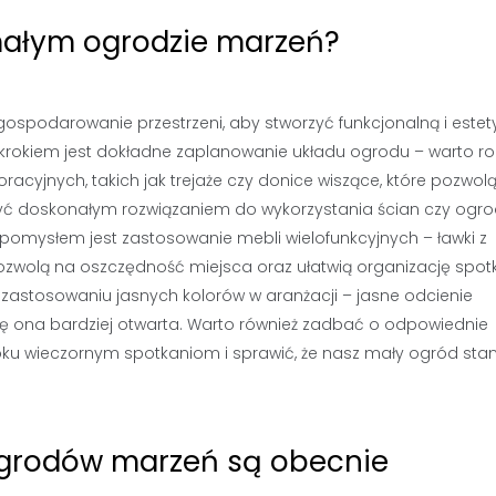
małym ogrodzie marzeń?
spodarowanie przestrzeni, aby stworzyć funkcjonalną i estet
 krokiem jest dokładne zaplanowanie układu ogrodu – warto r
yjnych, takich jak trejaże czy donice wiszące, które pozwol
yć doskonałym rozwiązaniem do wykorzystania ścian czy ogro
 pomysłem jest zastosowanie mebli wielofunkcyjnych – ławki z
zwolą na oszczędność miejsca oraz ułatwią organizację spot
 zastosowaniu jasnych kolorów w aranżacji – jasne odcienie
 się ona bardziej otwarta. Warto również zadbać o odpowiednie
oku wieczornym spotkaniom i sprawić, że nasz mały ogród stan
ogrodów marzeń są obecnie