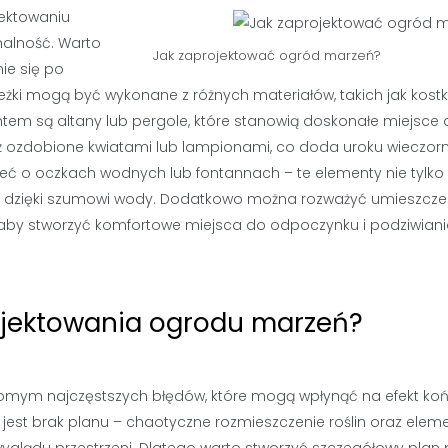
jektowaniu
nalność. Warto
Jak zaprojektować ogród marzeń?
nie się po
cieżki mogą być wykonane z różnych materiałów, takich jak kost
tem są altany lub pergole, które stanowią doskonałe miejsce
ż ozdobione kwiatami lub lampionami, co doda uroku wieczo
eć o oczkach wodnych lub fontannach – te elementy nie tylko
erę dzięki szumowi wody. Dodatkowo można rozważyć umieszcze
 aby stworzyć komfortowe miejsca do odpoczynku i podziwian
ojektowania ogrodu marzeń?
omym najczęstszych błędów, które mogą wpłynąć na efekt ko
 jest brak planu – chaotyczne rozmieszczenie roślin oraz ele