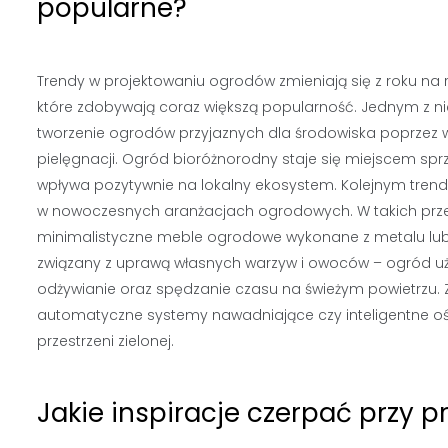
popularne?
Trendy w projektowaniu ogrodów zmieniają się z roku na
które zdobywają coraz większą popularność. Jednym z nic
tworzenie ogrodów przyjaznych dla środowiska poprzez 
pielęgnacji. Ogród bioróżnorodny staje się miejscem sprzy
wpływa pozytywnie na lokalny ekosystem. Kolejnym trend
w nowoczesnych aranżacjach ogrodowych. W takich przes
minimalistyczne meble ogrodowe wykonane z metalu lub b
związany z uprawą własnych warzyw i owoców – ogród uży
odżywianie oraz spędzanie czasu na świeżym powietrzu. Z
automatyczne systemy nawadniające czy inteligentne oświ
przestrzeni zielonej.
Jakie inspiracje czerpać przy 