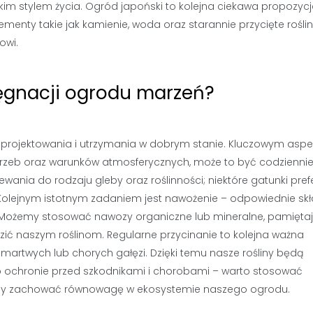
ejskim stylem życia. Ogród japoński to kolejna ciekawa propozycj
menty takie jak kamienie, woda oraz starannie przycięte rośli
owi.
elęgnacji ogrodu marzeń?
 projektowania i utrzymania w dobrym stanie. Kluczowym asp
potrzeb oraz warunków atmosferycznych, może to być codziennie
wania do rodzaju gleby oraz roślinności; niektóre gatunki pref
 Kolejnym istotnym zadaniem jest nawożenie – odpowiednie skł
 Możemy stosować nawozy organiczne lub mineralne, pamięta
dzić naszym roślinom. Regularne przycinanie to kolejna ważna
martwych lub chorych gałęzi. Dzięki temu nasze rośliny będą
o ochronie przed szkodnikami i chorobami – warto stosować
 aby zachować równowagę w ekosystemie naszego ogrodu.