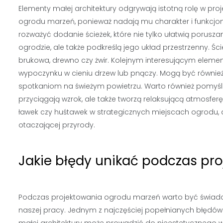
Elementy małej architektury odgrywają istotną rolę w pro
ogrodu marzeń, ponieważ nadają mu charakter i funkcjo
rozważyć dodanie ścieżek, które nie tylko ułatwią porusza
ogrodzie, ale także podkreślą jego układ przestrzenny. Ś
brukowa, drewno czy żwir. Kolejnym interesującym elemen
wypoczynku w cieniu drzew lub pnączy. Mogą być równie
spotkaniom na świeżym powietrzu. Warto również pomyśl
przyciągają wzrok, ale także tworzą relaksującą atmosf
ławek czy huśtawek w strategicznych miejscach ogrodu,
otaczającej przyrody.
Jakie błędy unikać podczas pr
Podczas projektowania ogrodu marzeń warto być świad
naszej pracy. Jednym z najczęściej popełnianych błędów