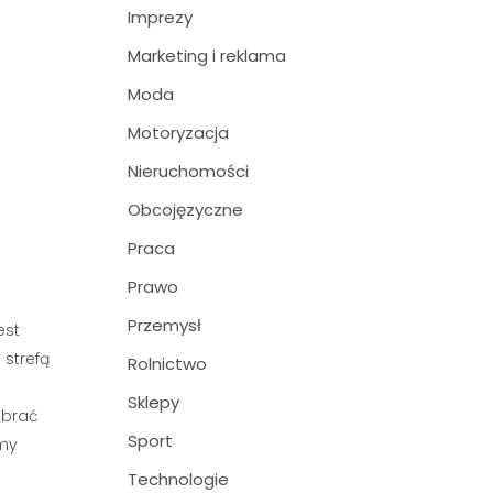
Imprezy
Marketing i reklama
Moda
Motoryzacja
Nieruchomości
Obcojęzyczne
Praca
Prawo
Przemysł
est
 strefą
Rolnictwo
Sklepy
obrać
Sport
emy
Technologie