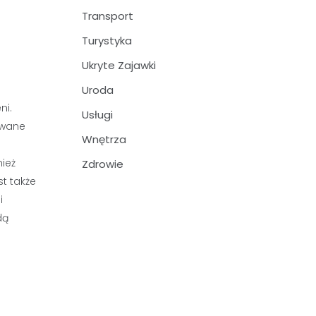
Transport
Turystyka
Ukryte Zajawki
Uroda
ni.
Usługi
owane
Wnętrza
nież
Zdrowie
st także
i
dą