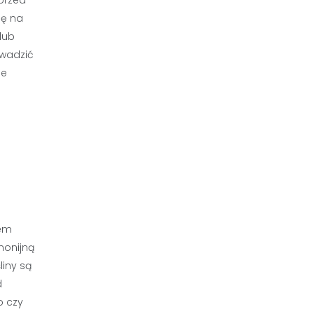
przed
ię na
lub
owadzić
le
wem
monijną
liny są
d
o czy