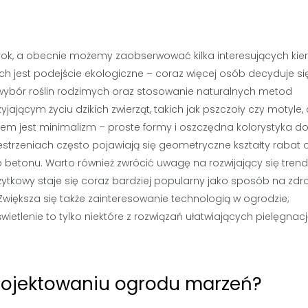
 rok, a obecnie możemy zaobserwować kilka interesujących kie
h jest podejście ekologiczne – coraz więcej osób decyduje si
wybór roślin rodzimych oraz stosowanie naturalnych metod
jającym życiu dzikich zwierząt, takich jak pszczoły czy motyle,
em jest minimalizm – proste formy i oszczędna kolorystyka d
trzeniach często pojawiają się geometryczne kształty rabat 
etonu. Warto również zwrócić uwagę na rozwijający się trend
tkowy staje się coraz bardziej popularny jako sposób na zd
większa się także zainteresowanie technologią w ogrodzie;
etlenie to tylko niektóre z rozwiązań ułatwiających pielęgnac
projektowaniu ogrodu marzeń?