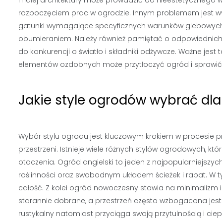
małej architektury może prowadzić do nieestetycznego w
rozpoczęciem prac w ogrodzie. Innym problemem jest wyb
gatunki wymagające specyficznych warunków glebowych 
obumieraniem. Należy również pamiętać o odpowiednich 
do konkurencji o światło i składniki odżywcze. Ważne jest
elementów ozdobnych może przytłoczyć ogród i sprawić
Jakie style ogrodów wybrać dl
Wybór stylu ogrodu jest kluczowym krokiem w procesie pr
przestrzeni. Istnieje wiele różnych stylów ogrodowych
otoczenia. Ogród angielski to jeden z najpopularniejsz
roślinności oraz swobodnym układem ścieżek i rabat. W ty
całość. Z kolei ogród nowoczesny stawia na minimalizm i 
starannie dobrane, a przestrzeń często wzbogacona jes
rustykalny natomiast przyciąga swoją przytulnością i ciep