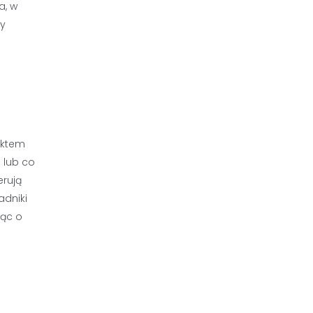
a, w
ny
ektem
 lub co
erują
adniki
jąc o