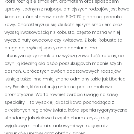
które różnią się smakiem, aromatem oraz sposobem
uprawy. Jednym z najpopularniejszych rodzajów jest kawa
Arabika, która stanowi około 60-70% globalnej produkcji
kawy. Charakteryzuje się delikatniejszym smakiem oraz
wyższą kwasowością niż Robusta; często można w niej
wyczuć nuty owocowe czy kwiatowe. Z kolei Robusta to
druga najczęściej spotykana odmiana; ma
intensywniejszy smak oraz wyższą zawartość kofeiny, co
czyni ją idealną dla osób poszukujących mocniejszych
doznań. Oprócz tych dwóch podstawowych rodzajów
istnieją także inne mniej znane odmiany takie jak Liberica
czy Excelsa, które oferują unikalne profile smakowe i
aromatyczne. Warto również zwrócić uwagę na kawę
speciality – to wysokiej jakości kawa pochodząca z
określonych regionów świata, która spełnia rygorystyczne
standardy jakościowe i często charakteryzuje się
wyjątkowymi nutami smakowymi wynikającymi z
warunków uprawy oraz obróbki ziaren.