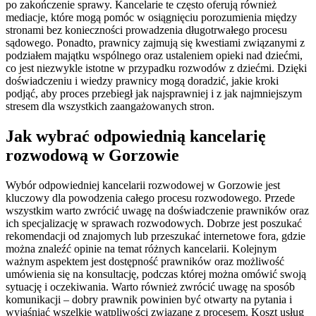
po zakończenie sprawy. Kancelarie te często oferują również
mediacje, które mogą pomóc w osiągnięciu porozumienia między
stronami bez konieczności prowadzenia długotrwałego procesu
sądowego. Ponadto, prawnicy zajmują się kwestiami związanymi z
podziałem majątku wspólnego oraz ustaleniem opieki nad dziećmi,
co jest niezwykle istotne w przypadku rozwodów z dziećmi. Dzięki
doświadczeniu i wiedzy prawnicy mogą doradzić, jakie kroki
podjąć, aby proces przebiegł jak najsprawniej i z jak najmniejszym
stresem dla wszystkich zaangażowanych stron.
Jak wybrać odpowiednią kancelarię
rozwodową w Gorzowie
Wybór odpowiedniej kancelarii rozwodowej w Gorzowie jest
kluczowy dla powodzenia całego procesu rozwodowego. Przede
wszystkim warto zwrócić uwagę na doświadczenie prawników oraz
ich specjalizację w sprawach rozwodowych. Dobrze jest poszukać
rekomendacji od znajomych lub przeszukać internetowe fora, gdzie
można znaleźć opinie na temat różnych kancelarii. Kolejnym
ważnym aspektem jest dostępność prawników oraz możliwość
umówienia się na konsultację, podczas której można omówić swoją
sytuację i oczekiwania. Warto również zwrócić uwagę na sposób
komunikacji – dobry prawnik powinien być otwarty na pytania i
wyjaśniać wszelkie wątpliwości związane z procesem. Koszt usług