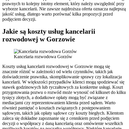
prawnych to kolejny istotny element, który należy uwzględnić przy
wyborze kancelarii. Nie zawsze najdroższa oferta oznacza najlepszą
jakość usług, dlatego warto porównać kilka propozycji przed
podjęciem decyzji.
Jakie są koszty usług kancelarii
rozwodowej w Gorzowie
Kancelaria rozwodowa Gorzów
Koszty usług kancelarii rozwodowej w Gorzowie mogą się
znacznie różnić w zależności od wielu czynników, takich jak
doświadczenie prawnika, skomplikowanie sprawy czy lokalizacja
kancelarii. W większości przypadków klienci mogą spodziewać się
stawek godzinowych lub ryczałtowych za konkretne usługi. Koszt
przygotowania pozwu o rozwód może wynosić od kilkuset do kilku
tysięcy złotych, a dodatkowe opłaty mogą być związane z
mediacjami czy reprezentowaniem klienta przed sądem. Warto
również pamiętać o kosztach związanych z postępowaniem
sądowym, takich jak opłaty sądowe czy koszty biegłych. Klientom
zaleca się dokładne zapoznanie się z cennikiem przed podjęciem
decyzji o współpracy z daną kancelarią oraz omówienie wszelkich
możliwych kosztów na początku współpracy. Niektóre kancelarie