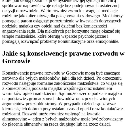
które potrzebują czasu na przemyślenie swojej sytuacji lub chcą
spróbować naprawić swoje relacje bez podejmowania ostatecznej
decyzji o rozwodzie. Warto również zwrócić uwagę na mediacje
rodzinne jako alternatywę dla postępowania sądowego. Mediatorzy
pomagają parom osiągnąć porozumienie w kwestiach dotyczących
podziału majątku czy opieki nad dziećmi bez konieczności
angażowania sądu. Dla niektórych par korzystne mogą okazać się
terapie małżeńskie, które oferują wsparcie psychologiczne i
pomagają rozwiązać problemy komunikacyjne oraz emocjonalne.
Jakie są konsekwencje prawne rozwodu w
Gorzowie
Konsekwencje prawne rozwodu w Gorzowie mogą być znaczące
zarówno dla byłych małżonków, jak i dla ich dzieci. Po orzeczeniu
rozwodu następuje formalne zakończenie małżeństwa, co wiąże się
z koniecznością podziału majątku wspólnego oraz ustaleniem
warunków opieki nad dziećmi. Sąd może orzec o podziale majątku
na podstawie zgromadzonych dowodów oraz przedstawionych
argumentów przez obie strony. W przypadku dzieci sąd zawsze
kieruje się ich dobrem przy ustalaniu zasad opieki oraz kontaktów z
rodzicami. Rozwód może również wpłynąć na kwestie
alimentacyjne – jeden z byłych małżonków może być zobowiązany
do płacenia alimentów na rzecz drugiego lub na rzecz dzieci.