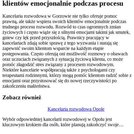
klientów emocjonalnie podczas procesu
Kancelaria rozwodowa w Gorzowie nie tylko oferuje pomoc
prawną, ale także wspiera swoich klientów emocjonalnie podczas
trudnego procesu rozwodu. Rozwód to czas ogromnych zmian
życiowych i często wiąże się z silnymi emocjami takimi jak smutek,
gniew czy lęk przed przyszłością. Prawnicy pracujący w
kancelariach zdają sobie sprawę z tego wyzwania i starają się
zapewnić swoim klientom wsparcie na każdym etapie
postępowania. Często oferują oni możliwość rozmowy o obawach
oraz uczuciach związanych z sytuacją życiową klienta, co może
pomóc złagodzić stres związany z procesem rozwodowym.
Niektóre kancelarie współpracują także z psychologami czy
terapeutami rodzinnymi, którzy mogą pomóc klientom radzić sobie z
emocjami oraz przystosować się do nowej rzeczywistości po
zakończeniu małżeństwa.
Zobacz również
Nawigacja
Kancelaria rozwodowa Opole
wpisu
Wybór odpowiedniej kancelarii rozwodowej w Opolu jest
kluczowym krokiem dla osób, które planują zakończyć swoje…