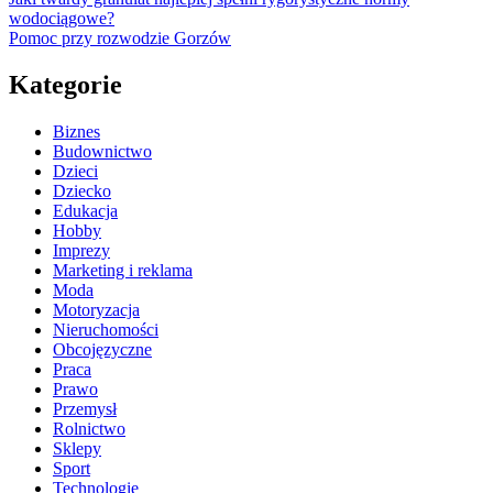
wodociągowe?
Pomoc przy rozwodzie Gorzów
Kategorie
Biznes
Budownictwo
Dzieci
Dziecko
Edukacja
Hobby
Imprezy
Marketing i reklama
Moda
Motoryzacja
Nieruchomości
Obcojęzyczne
Praca
Prawo
Przemysł
Rolnictwo
Sklepy
Sport
Technologie