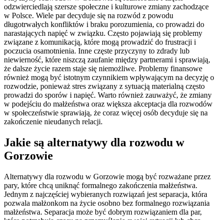
odzwierciedlają szersze społeczne i kulturowe zmiany zachodzące
w Polsce. Wiele par decyduje się na rozwód z powodu
długotrwałych konfliktów i braku porozumienia, co prowadzi do
narastających napięć w związku. Często pojawiają się problemy
związane z komunikacją, które mogą prowadzić do frustracji i
poczucia osamotnienia. Inne częste przyczyny to zdrady lub
niewierność, które niszczą zaufanie między partnerami i sprawiają,
że dalsze życie razem staje się niemożliwe. Problemy finansowe
również mogą być istotnym czynnikiem wpływającym na decyzję o
rozwodzie, ponieważ stres związany z sytuacją materialną często
prowadzi do sporów i napięć. Warto również zauważyć, że zmiany
w podejściu do małżeństwa oraz większa akceptacja dla rozwodów
w społeczeństwie sprawiają, że coraz więcej osób decyduje się na
zakończenie nieudanych relacji.
Jakie są alternatywy dla rozwodu w
Gorzowie
Alternatywy dla rozwodu w Gorzowie mogą być rozważane przez
pary, które chcą uniknąć formalnego zakończenia małżeństwa.
Jednym z najczęściej wybieranych rozwiązań jest separacja, która
pozwala małżonkom na życie osobno bez formalnego rozwiązania
małżeństwa. Separacja może być dobrym rozwiązaniem dla par,