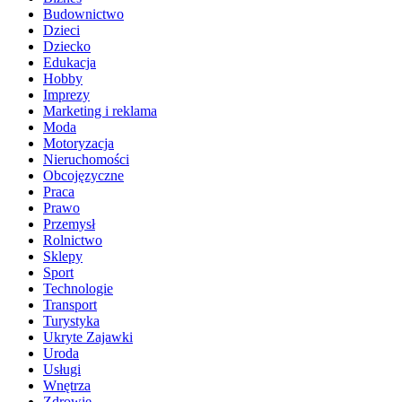
Budownictwo
Dzieci
Dziecko
Edukacja
Hobby
Imprezy
Marketing i reklama
Moda
Motoryzacja
Nieruchomości
Obcojęzyczne
Praca
Prawo
Przemysł
Rolnictwo
Sklepy
Sport
Technologie
Transport
Turystyka
Ukryte Zajawki
Uroda
Usługi
Wnętrza
Zdrowie