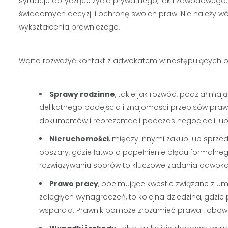
sytuacje dotyczące życia prywatnego, jak i zawodoweg
świadomych decyzji i ochronę swoich praw. Nie należy wó
wykształcenia prawniczego.
Warto rozważyć kontakt z adwokatem w następujących okol
Sprawy rodzinne
, takie jak rozwód, podział maj
delikatnego podejścia i znajomości przepisów pr
dokumentów i reprezentacji podczas negocjacji l
Nieruchomości
, między innymi zakup lub sprzeda
obszary, gdzie łatwo o popełnienie błędu formaln
rozwiązywaniu sporów to kluczowe zadania adwoka
Prawo pracy
, obejmujące kwestie związane z 
zaległych wynagrodzeń, to kolejna dziedzina, gdz
wsparcia. Prawnik pomoże zrozumieć prawa i obowią