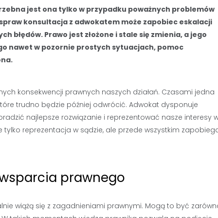
otrzebna jest ona tylko w przypadku poważnych problemów
spraw konsultacja z adwokatem może zapobiec eskalacji
 błędów. Prawo jest złożone i stale się zmienia, a jego
ego nawet w pozornie prostych sytuacjach, pomoc
ona.
jalnych konsekwencji prawnych naszych działań. Czasami jedna
które trudno będzie później odwrócić. Adwokat dysponuje
oradzić najlepsze rozwiązanie i reprezentować nasze interesy 
e tylko reprezentacja w sądzie, ale przede wszystkim zapobieg
 wsparcia prawnego
rwalnie wiążą się z zagadnieniami prawnymi. Mogą to być zarówn