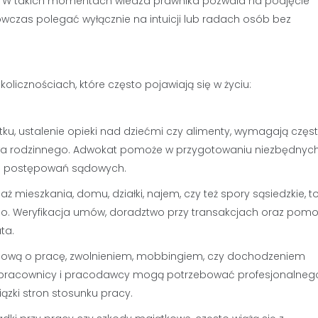
o. W takich momentach wiedza prawnika pozwala na podjęcie
wczas polegać wyłącznie na intuicji lub radach osób bez
icznościach, które często pojawiają się w życiu:
ątku, ustalenie opieki nad dziećmi czy alimenty, wymagają częs
awa rodzinnego. Adwokat pomoże w przygotowaniu niezbędnyc
ub postępowań sądowych.
ż mieszkania, domu, działki, najem, czy też spory sąsiedzkie, t
ego. Weryfikacja umów, doradztwo przy transakcjach oraz pom
ta.
umową o pracę, zwolnieniem, mobbingiem, czy dochodzeniem
ie pracownicy i pracodawcy mogą potrzebować profesjonalneg
zki stron stosunku pracy.