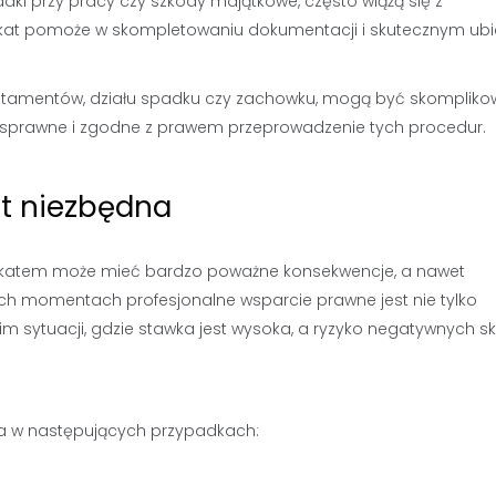
padki przy pracy czy szkody majątkowe, często wiążą się z
at pomoże w skompletowaniu dokumentacji i skutecznym ubi
 testamentów, działu spadku czy zachowku, mogą być skomplik
sprawne i zgodne z prawem przeprowadzenie tych procedur.
st niezbędna
adwokatem może mieć bardzo poważne konsekwencje, a nawet
ch momentach profesjonalne wsparcie prawne jest nie tylko
im sytuacji, gdzie stawka jest wysoka, a ryzyko negatywnych s
na w następujących przypadkach: