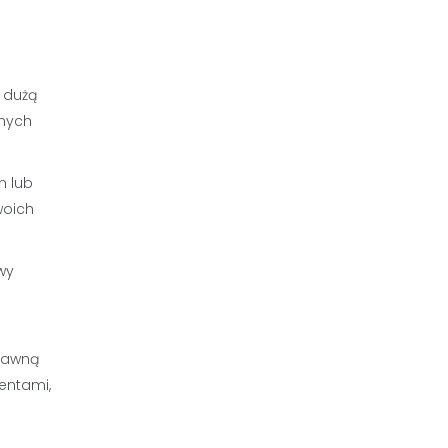
 dużą
anych
h lub
woich
wy
rawną
entami,