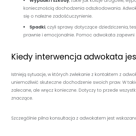
Wypadki i szkody
, takie jak kolizje drogowe, wy
koniecznością dochodzenia odszkodowania. Adwok
się o należne zadośćuczynienie.
Spadki
, czyli sprawy dotyczące dziedziczenia,
prawnie i emocjonalnie. Pomoc adwokata zapewni 
Kiedy interwencja adwokata je
Istnieją sytuacje, w których zwlekanie z kontaktem z 
uniemożliwić skuteczne dochodzenie swoich praw. W taki
zalecane, ale wręcz konieczne. Dotyczy to przede wszystk
znaczące.
Szczególnie pilna konsultacja z adwokatem jest wskaza