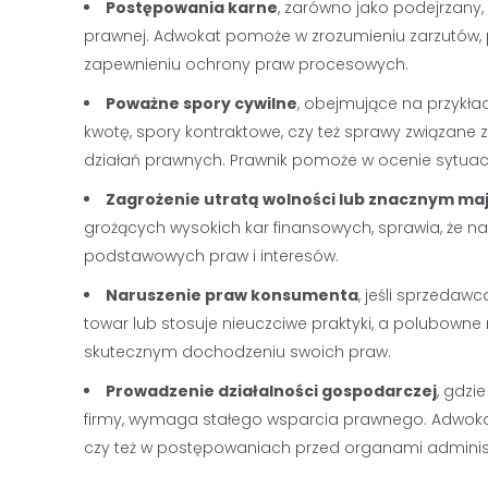
Postępowania karne
, zarówno jako podejrzany
prawnej. Adwokat pomoże w zrozumieniu zarzutów, pr
zapewnieniu ochrony praw procesowych.
Poważne spory cywilne
, obejmujące na przykł
kwotę, spory kontraktowe, czy też sprawy związa
działań prawnych. Prawnik pomoże w ocenie sytuacji
Zagrożenie utratą wolności lub znacznym ma
grożących wysokich kar finansowych, sprawia, że
podstawowych praw i interesów.
Naruszenie praw konsumenta
, jeśli sprzedaw
towar lub stosuje nieuczciwe praktyki, a polubown
skutecznym dochodzeniu swoich praw.
Prowadzenie działalności gospodarczej
, gdz
firmy, wymaga stałego wsparcia prawnego. Adwoka
czy też w postępowaniach przed organami administ