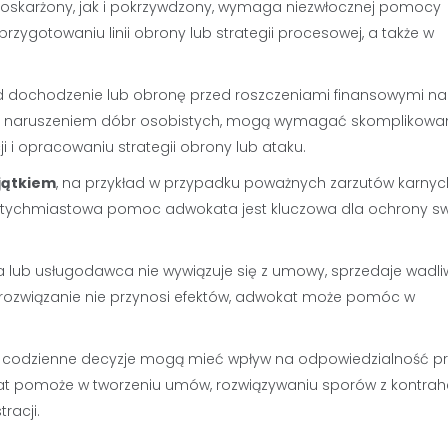
, oskarżony, jak i pokrzywdzony, wymaga niezwłocznej pomocy
zygotowaniu linii obrony lub strategii procesowej, a także w
ad dochodzenie lub obronę przed roszczeniami finansowymi na
ne z naruszeniem dóbr osobistych, mogą wymagać skomplikow
 i opracowaniu strategii obrony lub ataku.
jątkiem
, na przykład w przypadku poważnych zarzutów karnyc
 natychmiastowa pomoc adwokata jest kluczowa dla ochrony s
ca lub usługodawca nie wywiązuje się z umowy, sprzedaje wadli
e rozwiązanie nie przynosi efektów, adwokat może pomóc w
ie codzienne decyzje mogą mieć wpływ na odpowiedzialność p
t pomoże w tworzeniu umów, rozwiązywaniu sporów z kontrah
racji.