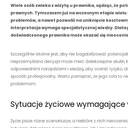
Wiele osób zwleka z wizytą u prawnika, sądząc, że p
prawnych. Tymczasem już na wczesnym etapie wielu 
problemów, a nawet pozwolić na uniknięcie kosztownych
interpretacja wymaga specjalistycznej wiedzy. Dlat
doświadczonego prawnika może okazać się nieoceni
Szczególnie istotne jest, aby nie bagatelizować potenc
nieprzemyślana decyzja może mieć dalekosiężne skutki, 
odpowiednimi narzędziami i wiedzą, aby ocenić ryzyko, d
sposób profesjonalny. Warto pamiętać, że jego rola to ni
problemom.
Sytuacje życiowe wymagające
Życie pisze różne scenariusze, a niektóre z nich nieroze