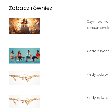
Zobacz również
Czym pomoc 
konsumencki
Kiedy psycho
Kiedy adwoka
Kiedy adwoka