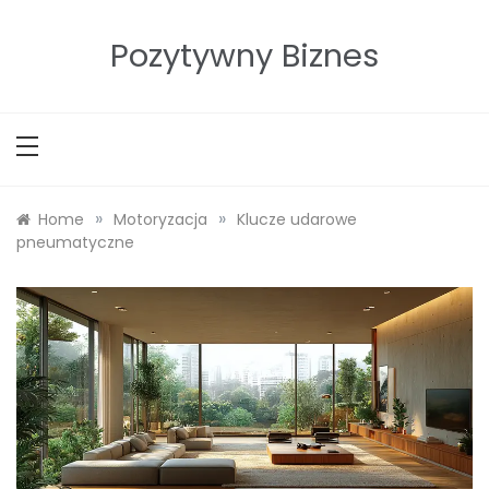
Skip
to
Pozytywny Biznes
content
»
»
Home
Motoryzacja
Klucze udarowe
pneumatyczne