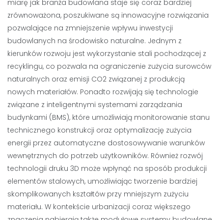
miarę jak branża budowlana staje się coraz bardziej
zrównoważona, poszukiwane są innowacyjne rozwiązania
pozwalające na zmniejszenie wpływu inwestycji
budowlanych na środowisko naturalne. Jednym z
kierunków rozwoju jest wykorzystanie stali pochodzącej z
recyklingu, co pozwala na ograniczenie zużycia surowców
naturalnych oraz emisji CO2 związanej z produkcją
nowych materiałów. Ponadto rozwijają się technologie
związane z inteligentnymi systemami zarządzania
budynkami (BMS), które umożliwiają monitorowanie stanu
technicznego konstrukcji oraz optymalizację zużycia
energii przez automatyczne dostosowywanie warunków
wewnętrznych do potrzeb użytkowników. Również rozwój
technologii druku 3D może wpłynąć na sposób produkcji
elementów stalowych, umożliwiając tworzenie bardziej
skomplikowanych kształtów przy mniejszym zużyciu
materiału. W kontekście urbanizacji coraz większego
znaczenia nabierają także modułowe systemy budowlane