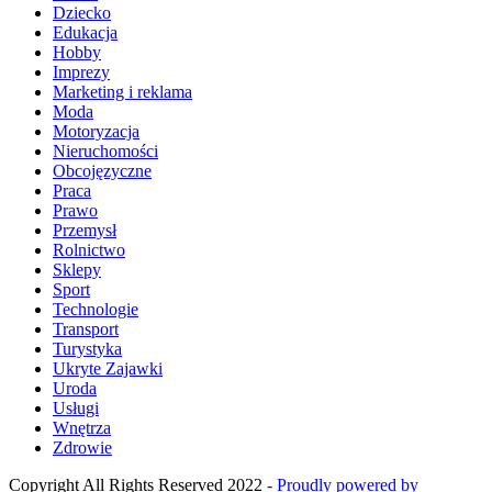
Dziecko
Edukacja
Hobby
Imprezy
Marketing i reklama
Moda
Motoryzacja
Nieruchomości
Obcojęzyczne
Praca
Prawo
Przemysł
Rolnictwo
Sklepy
Sport
Technologie
Transport
Turystyka
Ukryte Zajawki
Uroda
Usługi
Wnętrza
Zdrowie
Copyright All Rights Reserved 2022
- Proudly powered by