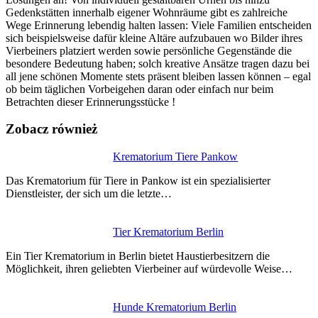
Gedenkstätten innerhalb eigener Wohnräume gibt es zahlreiche
Wege Erinnerung lebendig halten lassen: Viele Familien entscheiden
sich beispielsweise dafür kleine Altäre aufzubauen wo Bilder ihres
Vierbeiners platziert werden sowie persönliche Gegenstände die
besondere Bedeutung haben; solch kreative Ansätze tragen dazu bei
all jene schönen Momente stets präsent bleiben lassen können – egal
ob beim täglichen Vorbeigehen daran oder einfach nur beim
Betrachten dieser Erinnerungsstücke !
Zobacz również
Nawigacja
Krematorium Tiere Pankow
wpisu
Das Krematorium für Tiere in Pankow ist ein spezialisierter
Dienstleister, der sich um die letzte…
Tier Krematorium Berlin
Ein Tier Krematorium in Berlin bietet Haustierbesitzern die
Möglichkeit, ihren geliebten Vierbeiner auf würdevolle Weise…
Hunde Krematorium Berlin