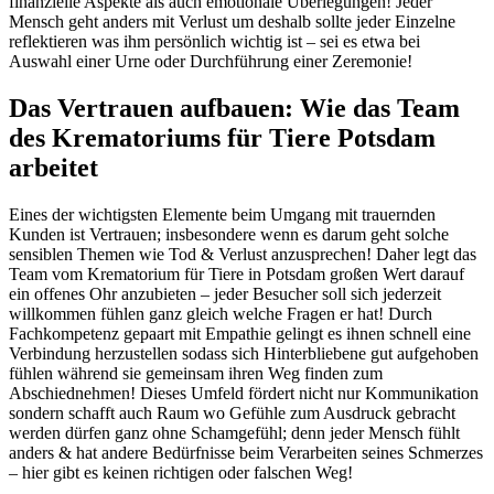
finanzielle Aspekte als auch emotionale Überlegungen! Jeder
Mensch geht anders mit Verlust um deshalb sollte jeder Einzelne
reflektieren was ihm persönlich wichtig ist – sei es etwa bei
Auswahl einer Urne oder Durchführung einer Zeremonie!
Das Vertrauen aufbauen: Wie das Team
des Krematoriums für Tiere Potsdam
arbeitet
Eines der wichtigsten Elemente beim Umgang mit trauernden
Kunden ist Vertrauen; insbesondere wenn es darum geht solche
sensiblen Themen wie Tod & Verlust anzusprechen! Daher legt das
Team vom Krematorium für Tiere in Potsdam großen Wert darauf
ein offenes Ohr anzubieten – jeder Besucher soll sich jederzeit
willkommen fühlen ganz gleich welche Fragen er hat! Durch
Fachkompetenz gepaart mit Empathie gelingt es ihnen schnell eine
Verbindung herzustellen sodass sich Hinterbliebene gut aufgehoben
fühlen während sie gemeinsam ihren Weg finden zum
Abschiednehmen! Dieses Umfeld fördert nicht nur Kommunikation
sondern schafft auch Raum wo Gefühle zum Ausdruck gebracht
werden dürfen ganz ohne Schamgefühl; denn jeder Mensch fühlt
anders & hat andere Bedürfnisse beim Verarbeiten seines Schmerzes
– hier gibt es keinen richtigen oder falschen Weg!