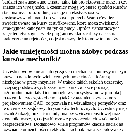
bardziej zaawansowane tematy, takie jak projektowanie maszyn czy
analiza ich wydajności. Uczestnicy mogą wybierać spośród kursów
stacjonarnych oraz online, co daje im elastyczność w
dostosowywaniu nauki do własnych potrzeb. Warto również
zwrócić uwagę na kursy certyfikowane, które mogą zwiększyć
atrakcyjność kandydata na rynku pracy. Oprócz standardowych
zajęć teoretycznych, wiele programów kładzie duży nacisk na
praktyczne umiejętności, co jest niezwykle istotne w tej branży.
Jakie umiejętności można zdobyć podczas
kursów mechaniki?
Uczestnictwo w kursach dotyczących mechaniki i budowy maszyn
pozwala na zdobycie wielu cennych umiejętności, które są
niezbędne w pracy inżyniera. W trakcie takich szkoleń uczestnicy
uczą się podstawowych zasad mechaniki, a także poznają
różnorodne materiały i technologie wykorzystywane w produkcji
maszyn. Kursy często obejmują także zagadnienia związane z
projektowaniem CAD, co pozwala na wizualizację pomysłów oraz
tworzenie szczegółowych rysunków technicznych. Uczestnicy mają
również okazję poznać metody analizy wytrzymałościowej oraz
dynamiki maszyn, co jest kluczowe przy ocenie ich wydajności i
bezpieczeństwa. Dodatkowo, wiele programów kładzie nacisk na
rozwijanie umiejętności miękkich, takich jak praca zespołowa czy