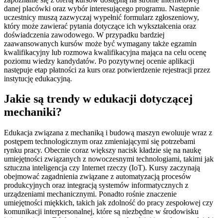
danej placówki oraz wybór interesującego programu. Następnie
uczestnicy muszą zazwyczaj wypełnić formularz zgłoszeniowy,
który może zawierać pytania dotyczące ich wykształcenia oraz
doświadczenia zawodowego. W przypadku bardziej
zaawansowanych kursów może być wymagany także egzamin
kwalifikacyjny lub rozmowa kwalifikacyjna mająca na celu ocenę
poziomu wiedzy kandydatów. Po pozytywnej ocenie aplikacji
następuje etap płatności za kurs oraz potwierdzenie rejestracji przez
instytucję edukacyjną.
Jakie są trendy w edukacji dotyczącej
mechaniki?
Edukacja związana z mechaniką i budową maszyn ewoluuje wraz z
postępem technologicznym oraz zmieniającymi się potrzebami
rynku pracy. Obecnie coraz większy nacisk kładzie się na naukę
umiejętności związanych z nowoczesnymi technologiami, takimi jak
sztuczna inteligencja czy Internet rzeczy (IoT). Kursy zaczynają
obejmować zagadnienia związane z automatyzacją procesów
produkcyjnych oraz integracją systemów informatycznych z
urządzeniami mechanicznymi. Ponadto rośnie znaczenie
umiejętności miękkich, takich jak zdolność do pracy zespołowej czy
komunikacji interpersonalnej, które są niezbędne w środowisku