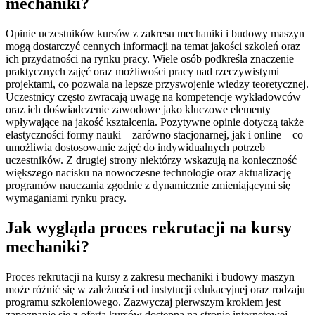
mechaniki?
Opinie uczestników kursów z zakresu mechaniki i budowy maszyn
mogą dostarczyć cennych informacji na temat jakości szkoleń oraz
ich przydatności na rynku pracy. Wiele osób podkreśla znaczenie
praktycznych zajęć oraz możliwości pracy nad rzeczywistymi
projektami, co pozwala na lepsze przyswojenie wiedzy teoretycznej.
Uczestnicy często zwracają uwagę na kompetencje wykładowców
oraz ich doświadczenie zawodowe jako kluczowe elementy
wpływające na jakość kształcenia. Pozytywne opinie dotyczą także
elastyczności formy nauki – zarówno stacjonarnej, jak i online – co
umożliwia dostosowanie zajęć do indywidualnych potrzeb
uczestników. Z drugiej strony niektórzy wskazują na konieczność
większego nacisku na nowoczesne technologie oraz aktualizację
programów nauczania zgodnie z dynamicznie zmieniającymi się
wymaganiami rynku pracy.
Jak wygląda proces rekrutacji na kursy
mechaniki?
Proces rekrutacji na kursy z zakresu mechaniki i budowy maszyn
może różnić się w zależności od instytucji edukacyjnej oraz rodzaju
programu szkoleniowego. Zazwyczaj pierwszym krokiem jest
zapoznanie się z ofertą kursów dostępną na stronie internetowej