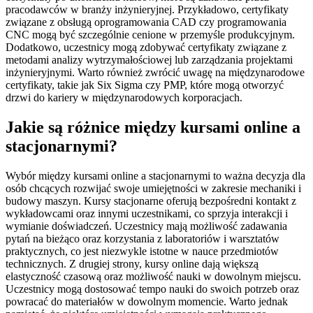
pracodawców w branży inżynieryjnej. Przykładowo, certyfikaty
związane z obsługą oprogramowania CAD czy programowania
CNC mogą być szczególnie cenione w przemyśle produkcyjnym.
Dodatkowo, uczestnicy mogą zdobywać certyfikaty związane z
metodami analizy wytrzymałościowej lub zarządzania projektami
inżynieryjnymi. Warto również zwrócić uwagę na międzynarodowe
certyfikaty, takie jak Six Sigma czy PMP, które mogą otworzyć
drzwi do kariery w międzynarodowych korporacjach.
Jakie są różnice między kursami online a
stacjonarnymi?
Wybór między kursami online a stacjonarnymi to ważna decyzja dla
osób chcących rozwijać swoje umiejętności w zakresie mechaniki i
budowy maszyn. Kursy stacjonarne oferują bezpośredni kontakt z
wykładowcami oraz innymi uczestnikami, co sprzyja interakcji i
wymianie doświadczeń. Uczestnicy mają możliwość zadawania
pytań na bieżąco oraz korzystania z laboratoriów i warsztatów
praktycznych, co jest niezwykle istotne w nauce przedmiotów
technicznych. Z drugiej strony, kursy online dają większą
elastyczność czasową oraz możliwość nauki w dowolnym miejscu.
Uczestnicy mogą dostosować tempo nauki do swoich potrzeb oraz
powracać do materiałów w dowolnym momencie. Warto jednak