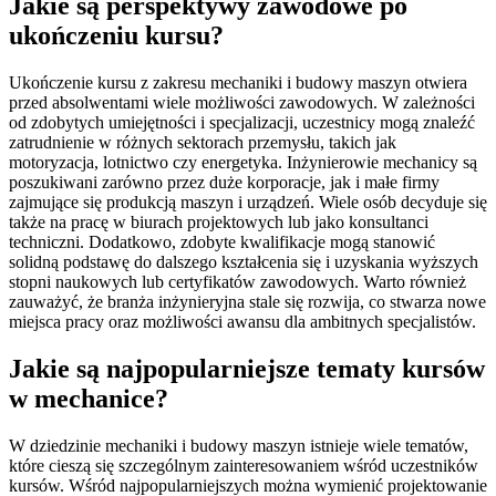
Jakie są perspektywy zawodowe po
ukończeniu kursu?
Ukończenie kursu z zakresu mechaniki i budowy maszyn otwiera
przed absolwentami wiele możliwości zawodowych. W zależności
od zdobytych umiejętności i specjalizacji, uczestnicy mogą znaleźć
zatrudnienie w różnych sektorach przemysłu, takich jak
motoryzacja, lotnictwo czy energetyka. Inżynierowie mechanicy są
poszukiwani zarówno przez duże korporacje, jak i małe firmy
zajmujące się produkcją maszyn i urządzeń. Wiele osób decyduje się
także na pracę w biurach projektowych lub jako konsultanci
techniczni. Dodatkowo, zdobyte kwalifikacje mogą stanowić
solidną podstawę do dalszego kształcenia się i uzyskania wyższych
stopni naukowych lub certyfikatów zawodowych. Warto również
zauważyć, że branża inżynieryjna stale się rozwija, co stwarza nowe
miejsca pracy oraz możliwości awansu dla ambitnych specjalistów.
Jakie są najpopularniejsze tematy kursów
w mechanice?
W dziedzinie mechaniki i budowy maszyn istnieje wiele tematów,
które cieszą się szczególnym zainteresowaniem wśród uczestników
kursów. Wśród najpopularniejszych można wymienić projektowanie