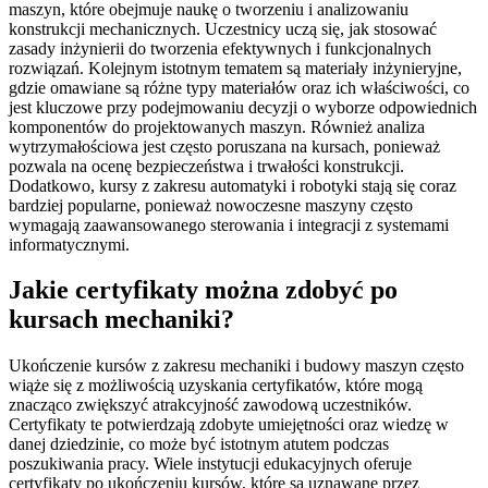
maszyn, które obejmuje naukę o tworzeniu i analizowaniu
konstrukcji mechanicznych. Uczestnicy uczą się, jak stosować
zasady inżynierii do tworzenia efektywnych i funkcjonalnych
rozwiązań. Kolejnym istotnym tematem są materiały inżynieryjne,
gdzie omawiane są różne typy materiałów oraz ich właściwości, co
jest kluczowe przy podejmowaniu decyzji o wyborze odpowiednich
komponentów do projektowanych maszyn. Również analiza
wytrzymałościowa jest często poruszana na kursach, ponieważ
pozwala na ocenę bezpieczeństwa i trwałości konstrukcji.
Dodatkowo, kursy z zakresu automatyki i robotyki stają się coraz
bardziej popularne, ponieważ nowoczesne maszyny często
wymagają zaawansowanego sterowania i integracji z systemami
informatycznymi.
Jakie certyfikaty można zdobyć po
kursach mechaniki?
Ukończenie kursów z zakresu mechaniki i budowy maszyn często
wiąże się z możliwością uzyskania certyfikatów, które mogą
znacząco zwiększyć atrakcyjność zawodową uczestników.
Certyfikaty te potwierdzają zdobyte umiejętności oraz wiedzę w
danej dziedzinie, co może być istotnym atutem podczas
poszukiwania pracy. Wiele instytucji edukacyjnych oferuje
certyfikaty po ukończeniu kursów, które są uznawane przez