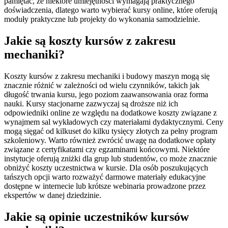
pamiętać, że niektóre umiejętności wymagają praktycznego
doświadczenia, dlatego warto wybierać kursy online, które oferują
moduły praktyczne lub projekty do wykonania samodzielnie.
Jakie są koszty kursów z zakresu
mechaniki?
Koszty kursów z zakresu mechaniki i budowy maszyn mogą się
znacznie różnić w zależności od wielu czynników, takich jak
długość trwania kursu, jego poziom zaawansowania oraz forma
nauki. Kursy stacjonarne zazwyczaj są droższe niż ich
odpowiedniki online ze względu na dodatkowe koszty związane z
wynajmem sal wykładowych czy materiałami dydaktycznymi. Ceny
mogą sięgać od kilkuset do kilku tysięcy złotych za pełny program
szkoleniowy. Warto również zwrócić uwagę na dodatkowe opłaty
związane z certyfikatami czy egzaminami końcowymi. Niektóre
instytucje oferują zniżki dla grup lub studentów, co może znacznie
obniżyć koszty uczestnictwa w kursie. Dla osób poszukujących
tańszych opcji warto rozważyć darmowe materiały edukacyjne
dostępne w internecie lub krótsze webinaria prowadzone przez
ekspertów w danej dziedzinie.
Jakie są opinie uczestników kursów