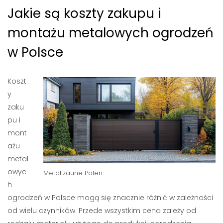
Jakie są koszty zakupu i
montażu metalowych ogrodzeń
w Polsce
Koszt
y
zaku
pu i
mont
ażu
metal
owyc
Metallzäune Polen
h
ogrodzeń w Polsce mogą się znacznie różnić w zależności
od wielu czynników. Przede wszystkim cena zależy od