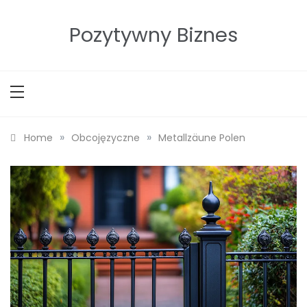
Skip
to
Pozytywny Biznes
content
»
»
Home
Obcojęzyczne
Metallzäune Polen