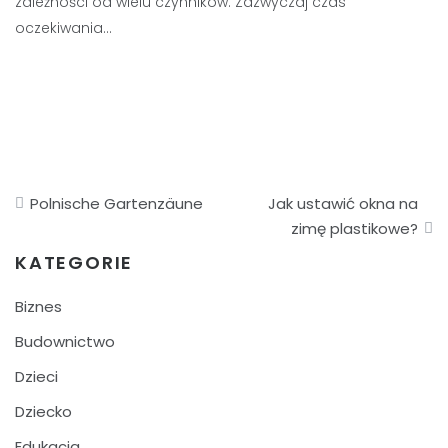
zależności od wielu czynników. Zazwyczaj czas
oczekiwania…
Nawigacja
Polnische Gartenzäune
Jak ustawić okna na
wpisu
zimę plastikowe?
KATEGORIE
Biznes
Budownictwo
Dzieci
Dziecko
Edukacja