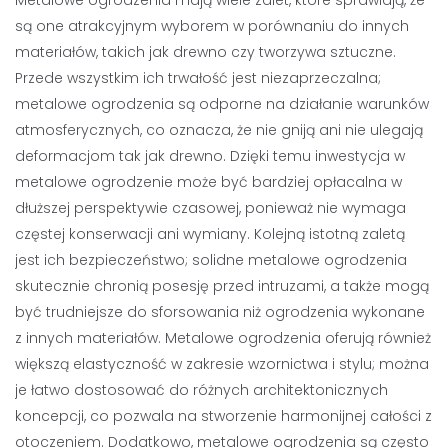
Metalowe ogrodzenia mają wiele zalet, które sprawiają, że
są one atrakcyjnym wyborem w porównaniu do innych
materiałów, takich jak drewno czy tworzywa sztuczne.
Przede wszystkim ich trwałość jest niezaprzeczalna;
metalowe ogrodzenia są odporne na działanie warunków
atmosferycznych, co oznacza, że nie gniją ani nie ulegają
deformacjom tak jak drewno. Dzięki temu inwestycja w
metalowe ogrodzenie może być bardziej opłacalna w
dłuższej perspektywie czasowej, ponieważ nie wymaga
częstej konserwacji ani wymiany. Kolejną istotną zaletą
jest ich bezpieczeństwo; solidne metalowe ogrodzenia
skutecznie chronią posesję przed intruzami, a także mogą
być trudniejsze do sforsowania niż ogrodzenia wykonane
z innych materiałów. Metalowe ogrodzenia oferują również
większą elastyczność w zakresie wzornictwa i stylu; można
je łatwo dostosować do różnych architektonicznych
koncepcji, co pozwala na stworzenie harmonijnej całości z
otoczeniem. Dodatkowo, metalowe ogrodzenia są często