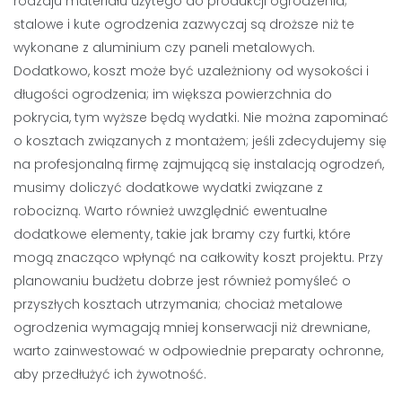
rodzaju materiału użytego do produkcji ogrodzenia;
stalowe i kute ogrodzenia zazwyczaj są droższe niż te
wykonane z aluminium czy paneli metalowych.
Dodatkowo, koszt może być uzależniony od wysokości i
długości ogrodzenia; im większa powierzchnia do
pokrycia, tym wyższe będą wydatki. Nie można zapominać
o kosztach związanych z montażem; jeśli zdecydujemy się
na profesjonalną firmę zajmującą się instalacją ogrodzeń,
musimy doliczyć dodatkowe wydatki związane z
robocizną. Warto również uwzględnić ewentualne
dodatkowe elementy, takie jak bramy czy furtki, które
mogą znacząco wpłynąć na całkowity koszt projektu. Przy
planowaniu budżetu dobrze jest również pomyśleć o
przyszłych kosztach utrzymania; chociaż metalowe
ogrodzenia wymagają mniej konserwacji niż drewniane,
warto zainwestować w odpowiednie preparaty ochronne,
aby przedłużyć ich żywotność.