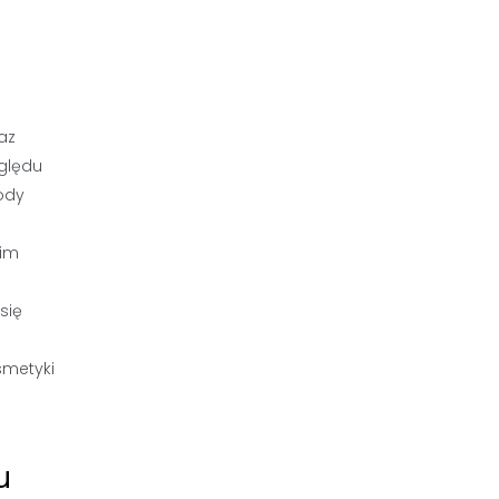
az
zględu
ody
oim
się
smetyki
u