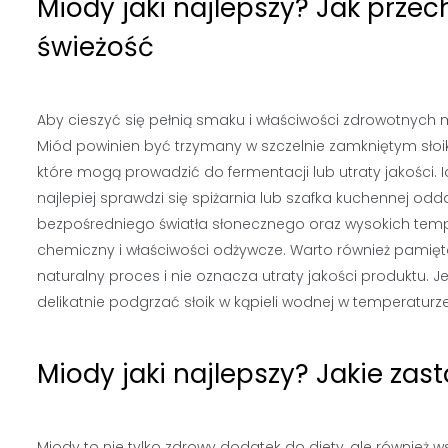
Miody jaki najlepszy? Jak prz
świeżość
Aby cieszyć się pełnią smaku i właściwości zdrowotnych 
Miód powinien być trzymany w szczelnie zamkniętym słoik
które mogą prowadzić do fermentacji lub utraty jakości.
najlepiej sprawdzi się spiżarnia lub szafka kuchennej od
bezpośredniego światła słonecznego oraz wysokich tem
chemiczny i właściwości odżywcze. Warto również pamięta
naturalny proces i nie oznacza utraty jakości produktu. 
delikatnie podgrzać słoik w kąpieli wodnej w temperaturze
Miody jaki najlepszy? Jakie za
Miody to nie tylko zdrowy dodatek do diety, ale również 