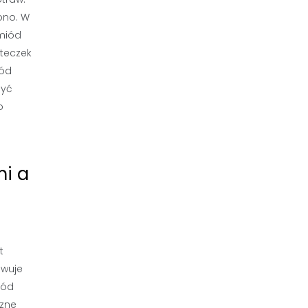
ono. W
 miód
steczek
iód
być
o
mi a
t
owuje
iód
czne