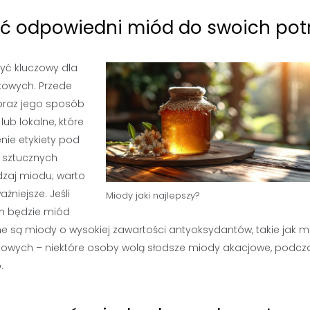
rać odpowiedni miód do swoich pot
ć kluczowy dla
kowych. Przede
oraz jego sposób
ub lokalne, które
nie etykiety pod
 sztucznych
dzaj miodu; warto
żniejsze. Jeśli
Miody jaki najlepszy?
m będzie miód
 są miody o wysokiej zawartości antyoksydantów, takie jak m
kowych – niektóre osoby wolą słodsze miody akacjowe, podcz
.