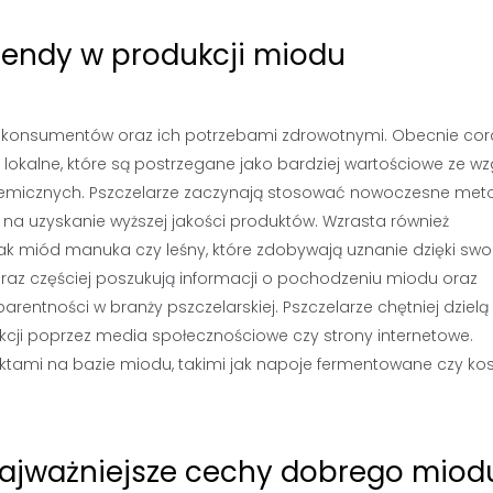
trendy w produkcji miodu
 konsumentów oraz ich potrzebami zdrowotnymi. Obecnie cor
 lokalne, które są postrzegane jako bardziej wartościowe ze w
hemicznych. Pszczelarze zaczynają stosować nowoczesne met
na uzyskanie wyższej jakości produktów. Wzrasta również
jak miód manuka czy leśny, które zdobywają uznanie dzięki sw
z częściej poszukują informacji o pochodzeniu miodu oraz
arentności w branży pszczelarskiej. Pszczelarze chętniej dzielą 
cji poprzez media społecznościowe czy strony internetowe.
tami na bazie miodu, takimi jak napoje fermentowane czy ko
 najważniejsze cechy dobrego miod