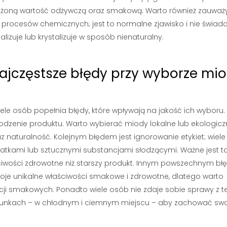
iżoną wartość odżywczą oraz smakową. Warto również zauważy
procesów chemicznych; jest to normalne zjawisko i nie świad
alizuje lub krystalizuje w sposób nienaturalny.
 najczęstsze błędy przy wyborze mi
 osób popełnia błędy, które wpływają na jakość ich wyboru.
dzenie produktu. Warto wybierać miody lokalne lub ekologicz
 naturalność. Kolejnym błędem jest ignorowanie etykiet; wiel
datkami lub sztucznymi substancjami słodzącymi. Ważne jest t
ciwości zdrowotne niż starszy produkt. Innym powszechnym b
woje unikalne właściwości smakowe i zdrowotne, dlatego warto
ji smakowych. Ponadto wiele osób nie zdaje sobie sprawy z te
unkach – w chłodnym i ciemnym miejscu – aby zachować swo