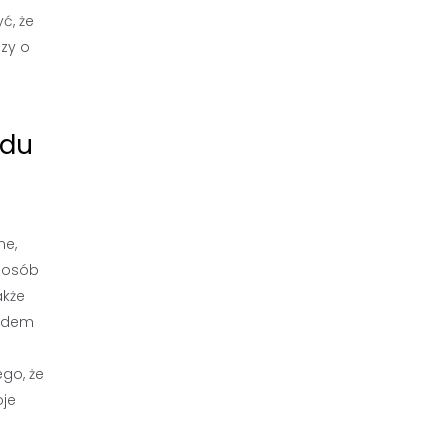
ć, że
czy o
odu
ne,
e osób
akże
łędem
go, że
je