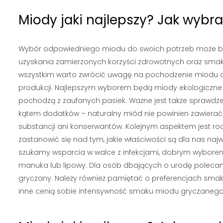
Miody jaki najlepszy? Jak wyb
Wybór odpowiedniego miodu do swoich potrzeb może by
uzyskania zamierzonych korzyści zdrowotnych oraz sma
wszystkim warto zwrócić uwagę na pochodzenie miodu 
produkcji. Najlepszym wyborem będą miody ekologiczne l
pochodzą z zaufanych pasiek. Ważne jest także sprawdze
kątem dodatków – naturalny miód nie powinien zawierać
substancji ani konserwantów. Kolejnym aspektem jest ro
zastanowić się nad tym, jakie właściwości są dla nas najwa
szukamy wsparcia w walce z infekcjami, dobrym wybore
manuka lub lipowy. Dla osób dbających o urodę polecane
gryczany. Należy również pamiętać o preferencjach sma
inne cenią sobie intensywność smaku miodu gryczanego