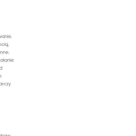
wanie.
cią,
emne;
iałanie
ad
o
arczy
otraw.