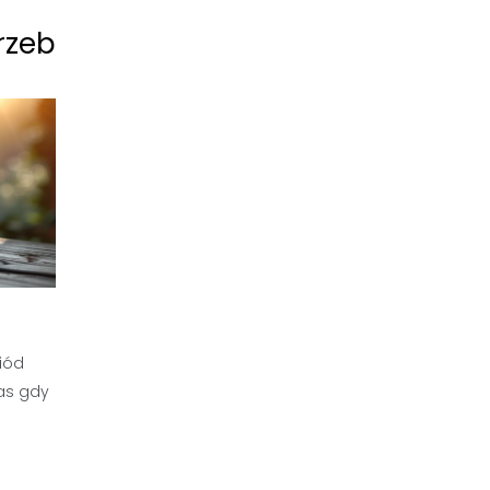
rzeb
iód
as gdy