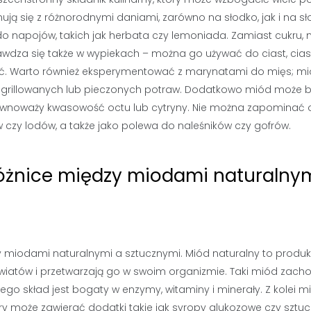
ją się z różnorodnymi daniami, zarówno na słodko, jak i na sł
do napojów, takich jak herbata czy lemoniada. Zamiast cukru,
wdza się także w wypiekach – można go używać do ciast, cia
ść. Warto również eksperymentować z marynatami do mięs; m
do grillowanych lub pieczonych potraw. Dodatkowo miód może 
 równoważy kwasowość octu lub cytryny. Nie można zapominać 
czy lodów, a także jako polewa do naleśników czy gofrów.
 różnice między miodami naturalny
 miodami naturalnymi a sztucznymi. Miód naturalny to produk
 kwiatów i przetwarzają go w swoim organizmie. Taki miód zach
go skład jest bogaty w enzymy, witaminy i minerały. Z kolei m
ry może zawierać dodatki takie jak syropy glukozowe czy sztu