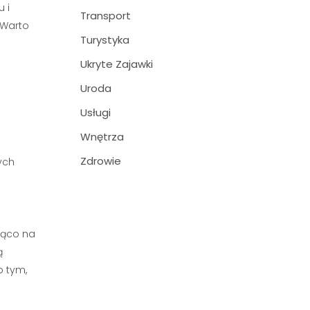
 i
Transport
 Warto
Turystyka
Ukryte Zajawki
Uroda
Usługi
Wnętrza
Zdrowie
ych
jąco na
ą
o tym,