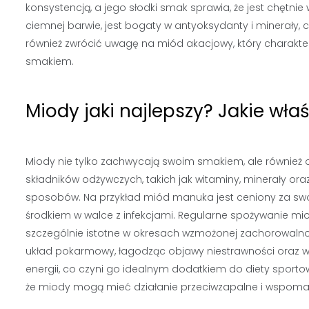
konsystencją, a jego słodki smak sprawia, że jest chętni
ciemnej barwie, jest bogaty w antyoksydanty i minerały
również zwrócić uwagę na miód akacjowy, który charakte
smakiem.
Miody jaki najlepszy? Jakie wł
Miody nie tylko zachwycają swoim smakiem, ale również of
składników odżywczych, takich jak witaminy, minerały or
sposobów. Na przykład miód manuka jest ceniony za swoj
środkiem w walce z infekcjami. Regularne spożywanie m
szczególnie istotne w okresach wzmożonej zachorowalnoś
układ pokarmowy, łagodząc objawy niestrawności oraz ws
energii, co czyni go idealnym dodatkiem do diety sport
że miody mogą mieć działanie przeciwzapalne i wspoma