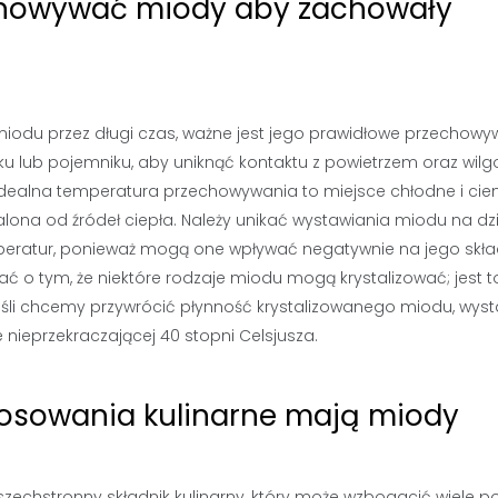
echowywać miody aby zachowały
miodu przez długi czas, ważne jest jego prawidłowe przechowy
u lub pojemniku, aby uniknąć kontaktu z powietrzem oraz wilgo
 Idealna temperatura przechowywania to miejsce chłodne i ci
dalona od źródeł ciepła. Należy unikać wystawiania miodu na dz
peratur, ponieważ mogą one wpływać negatywnie na jego skł
ć o tym, że niektóre rodzaje miodu mogą krystalizować; jest t
Jeśli chcemy przywrócić płynność krystalizowanego miodu, wyst
 nieprzekraczającej 40 stopni Celsjusza.
stosowania kulinarne mają miody
wszechstronny składnik kulinarny, który może wzbogacić wiele p