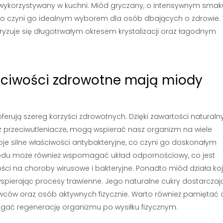
e wykorzystywany w kuchni. Miód gryczany, o intensywnym smaku
, co czyni go idealnym wyborem dla osób dbających o zdrowie.
ryzuje się długotrwałym okresem krystalizacji oraz łagodnym
aściwości zdrowotne mają miody
erują szereg korzyści zdrowotnych. Dzięki zawartości naturaln
az przeciwutleniacze, mogą wspierać nasz organizm na wiele
e silne właściwości antybakteryjne, co czyni go doskonałym
iodu może również wspomagać układ odpornościowy, co jest
ci na choroby wirusowe i bakteryjne. Ponadto miód działa ko
pierając procesy trawienne. Jego naturalne cukry dostarczaj
owców oraz osób aktywnych fizycznie. Warto również pamiętać 
gać regenerację organizmu po wysiłku fizycznym.