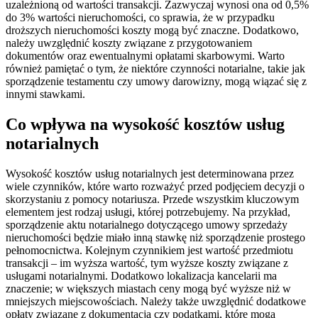
uzależnioną od wartości transakcji. Zazwyczaj wynosi ona od 0,5%
do 3% wartości nieruchomości, co sprawia, że w przypadku
droższych nieruchomości koszty mogą być znaczne. Dodatkowo,
należy uwzględnić koszty związane z przygotowaniem
dokumentów oraz ewentualnymi opłatami skarbowymi. Warto
również pamiętać o tym, że niektóre czynności notarialne, takie jak
sporządzenie testamentu czy umowy darowizny, mogą wiązać się z
innymi stawkami.
Co wpływa na wysokość kosztów usług
notarialnych
Wysokość kosztów usług notarialnych jest determinowana przez
wiele czynników, które warto rozważyć przed podjęciem decyzji o
skorzystaniu z pomocy notariusza. Przede wszystkim kluczowym
elementem jest rodzaj usługi, której potrzebujemy. Na przykład,
sporządzenie aktu notarialnego dotyczącego umowy sprzedaży
nieruchomości będzie miało inną stawkę niż sporządzenie prostego
pełnomocnictwa. Kolejnym czynnikiem jest wartość przedmiotu
transakcji – im wyższa wartość, tym wyższe koszty związane z
usługami notarialnymi. Dodatkowo lokalizacja kancelarii ma
znaczenie; w większych miastach ceny mogą być wyższe niż w
mniejszych miejscowościach. Należy także uwzględnić dodatkowe
opłaty związane z dokumentacją czy podatkami, które mogą