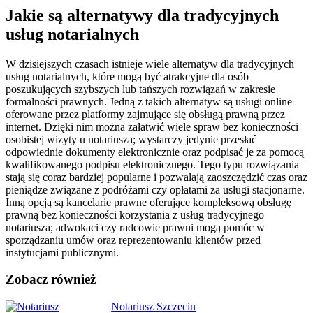
Jakie są alternatywy dla tradycyjnych
usług notarialnych
W dzisiejszych czasach istnieje wiele alternatyw dla tradycyjnych
usług notarialnych, które mogą być atrakcyjne dla osób
poszukujących szybszych lub tańszych rozwiązań w zakresie
formalności prawnych. Jedną z takich alternatyw są usługi online
oferowane przez platformy zajmujące się obsługą prawną przez
internet. Dzięki nim można załatwić wiele spraw bez konieczności
osobistej wizyty u notariusza; wystarczy jedynie przesłać
odpowiednie dokumenty elektronicznie oraz podpisać je za pomocą
kwalifikowanego podpisu elektronicznego. Tego typu rozwiązania
stają się coraz bardziej popularne i pozwalają zaoszczędzić czas oraz
pieniądze związane z podróżami czy opłatami za usługi stacjonarne.
Inną opcją są kancelarie prawne oferujące kompleksową obsługę
prawną bez konieczności korzystania z usług tradycyjnego
notariusza; adwokaci czy radcowie prawni mogą pomóc w
sporządzaniu umów oraz reprezentowaniu klientów przed
instytucjami publicznymi.
Zobacz również
Nawigacja
Notariusz Szczecin