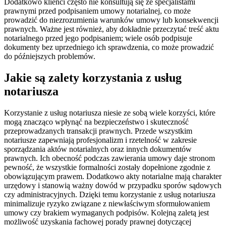
Dodatkowo klienci często nie konsultują się ze specjalistami
prawnymi przed podpisaniem umowy notarialnej, co może
prowadzić do niezrozumienia warunków umowy lub konsekwencji
prawnych. Ważne jest również, aby dokładnie przeczytać treść aktu
notarialnego przed jego podpisaniem; wiele osób podpisuje
dokumenty bez uprzedniego ich sprawdzenia, co może prowadzić
do późniejszych problemów.
Jakie są zalety korzystania z usług
notariusza
Korzystanie z usług notariusza niesie ze sobą wiele korzyści, które
mogą znacząco wpłynąć na bezpieczeństwo i skuteczność
przeprowadzanych transakcji prawnych. Przede wszystkim
notariusze zapewniają profesjonalizm i rzetelność w zakresie
sporządzania aktów notarialnych oraz innych dokumentów
prawnych. Ich obecność podczas zawierania umowy daje stronom
pewność, że wszystkie formalności zostały dopełnione zgodnie z
obowiązującym prawem. Dodatkowo akty notarialne mają charakter
urzędowy i stanowią ważny dowód w przypadku sporów sądowych
czy administracyjnych. Dzięki temu korzystanie z usług notariusza
minimalizuje ryzyko związane z niewłaściwym sformułowaniem
umowy czy brakiem wymaganych podpisów. Kolejną zaletą jest
możliwość uzyskania fachowej porady prawnej dotyczącej