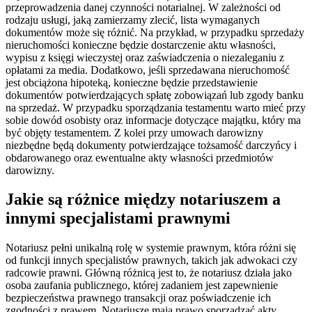
przeprowadzenia danej czynności notarialnej. W zależności od
rodzaju usługi, jaką zamierzamy zlecić, lista wymaganych
dokumentów może się różnić. Na przykład, w przypadku sprzedaży
nieruchomości konieczne będzie dostarczenie aktu własności,
wypisu z księgi wieczystej oraz zaświadczenia o niezaleganiu z
opłatami za media. Dodatkowo, jeśli sprzedawana nieruchomość
jest obciążona hipoteką, konieczne będzie przedstawienie
dokumentów potwierdzających spłatę zobowiązań lub zgody banku
na sprzedaż. W przypadku sporządzania testamentu warto mieć przy
sobie dowód osobisty oraz informacje dotyczące majątku, który ma
być objęty testamentem. Z kolei przy umowach darowizny
niezbędne będą dokumenty potwierdzające tożsamość darczyńcy i
obdarowanego oraz ewentualne akty własności przedmiotów
darowizny.
Jakie są różnice między notariuszem a
innymi specjalistami prawnymi
Notariusz pełni unikalną rolę w systemie prawnym, która różni się
od funkcji innych specjalistów prawnych, takich jak adwokaci czy
radcowie prawni. Główną różnicą jest to, że notariusz działa jako
osoba zaufania publicznego, której zadaniem jest zapewnienie
bezpieczeństwa prawnego transakcji oraz poświadczenie ich
zgodności z prawem. Notariusze mają prawo sporządzać akty