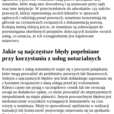
notarialne, które mają moc dowodową i są uznawane przez sądy
oraz inne instytucje. W przeciwieństwie do adwokatów czy radców
prawnych, którzy reprezentują swoich klientów w sprawach
sądowych i udzielają porad prawnych, notariusze koncentrują się
głównie na czynnościach związanych z dokumentacją prawną.
Kolejną istotną różnicą jest to, że notariusze są zobowiązani do
przestrzegania określonych przepisów dotyczących kosztów swoich
usług, co oznacza, że ich wynagrodzenie jest regulowane
ustawowo.
Jakie są najczęstsze błędy popełniane
przy korzystaniu z usług notarialnych
Korzystanie z usług notarialnych wiąże się z pewnymi pułapkami,
które mogą prowadzić do problemów prawnych lub finansowych.
Jednym z najczęstszych błędów jest brak dokładnego zapoznania się
z kosztami związanymi z daną usługą przed jej wykonaniem.
Klienci często nie pytają o szczegółowy cennik lub nie zwracają
uwagi na dodatkowe opłaty, co może prowadzić do nieprzyjemnych
niespodzianek na etapie płatności. Innym powszechnym błędem jest
niedostarczenie wszystkich wymaganych dokumentów na czas
wizyty u notariusza. Może to spowodować opóźnienia w realizacji
transakcji lub konieczność ponownego umawiania się na spotkanie.