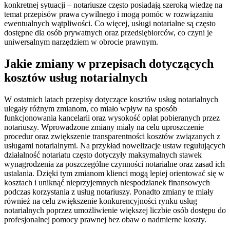
konkretnej sytuacji – notariusze często posiadają szeroką wiedzę na
temat przepisów prawa cywilnego i mogą pomóc w rozwiązaniu
ewentualnych wątpliwości. Co więcej, usługi notarialne są często
dostępne dla osób prywatnych oraz przedsiębiorców, co czyni je
uniwersalnym narzędziem w obrocie prawnym.
Jakie zmiany w przepisach dotyczących
kosztów usług notarialnych
W ostatnich latach przepisy dotyczące kosztów usług notarialnych
ulegały różnym zmianom, co miało wpływ na sposób
funkcjonowania kancelarii oraz wysokość opłat pobieranych przez
notariuszy. Wprowadzone zmiany miały na celu uproszczenie
procedur oraz zwiększenie transparentności kosztów związanych z
usługami notarialnymi. Na przykład nowelizacje ustaw regulujących
działalność notariatu często dotyczyły maksymalnych stawek
wynagrodzenia za poszczególne czynności notarialne oraz zasad ich
ustalania. Dzięki tym zmianom klienci mogą lepiej orientować się w
kosztach i uniknąć nieprzyjemnych niespodzianek finansowych
podczas korzystania z usług notariuszy. Ponadto zmiany te miały
również na celu zwiększenie konkurencyjności rynku usług
notarialnych poprzez umożliwienie większej liczbie osób dostępu do
profesjonalnej pomocy prawnej bez obaw o nadmierne koszty.