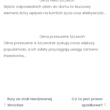
Okna Veka Szczecin
Wybór odpowiednich okien do domu to kluczowy
element, który wpływa na komfort życia oraz efektywność…
Okna przesuwne Szczecin
Okna przesuwne w Szczecinie zyskują coraz większą
popularność, a ich zalety przyciągają uwagę zarówno
inwestorów,…
Nawigacja
Rury ze stali nierdzewnej
Co to jest prawo
wpisu
Wrocław
spadkowe?