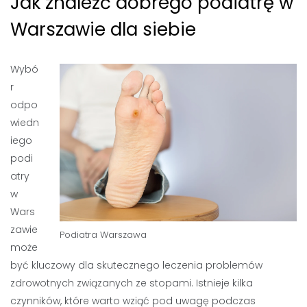
Jak znaleźć dobrego podiatrę w
Warszawie dla siebie
Wybó
r
odpo
wiedn
iego
podi
atry
w
Wars
zawie
Podiatra Warszawa
może
być kluczowy dla skutecznego leczenia problemów
zdrowotnych związanych ze stopami. Istnieje kilka
czynników, które warto wziąć pod uwagę podczas