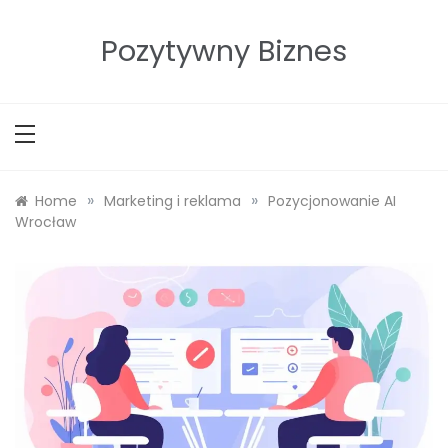
Skip
to
Pozytywny Biznes
content
»
»
Home
Marketing i reklama
Pozycjonowanie AI
Wrocław