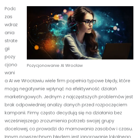
Podc
zas
wdraż
ania
strate
gii
pozy
cjono
Pozycjonowanie AI Wrocław
wani
a AI we Wrocławiu wiele firm popełnia typowe błędy, które
mogą negatywnie wpłynąć na efektywność działań
marketingowych. Jednym z najczęstszych problemów jest
brak odpowiedniej analizy danych przed rozpoczęciem
kampanii. Firmy często decydują się na działania bez
wcześniejszego zrozumienia potrzeb swojej grupy
docelowej, co prowadzi do marnowania zasobów i czasu.
Innym powszechnym błędem jest ignorowanie lokalnego