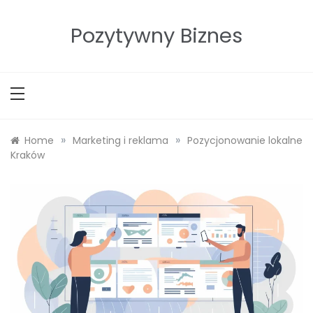
Skip
to
Pozytywny Biznes
content
»
»
Home
Marketing i reklama
Pozycjonowanie lokalne
Kraków