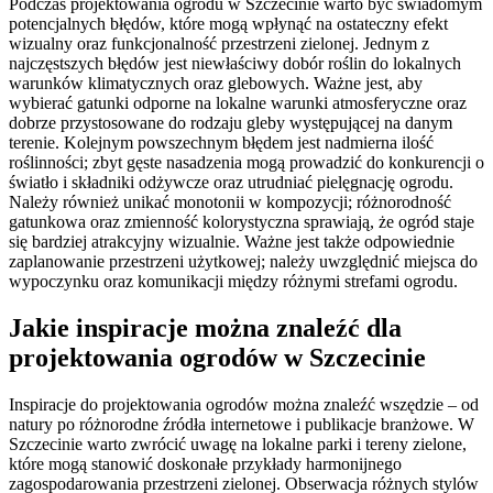
Podczas projektowania ogrodu w Szczecinie warto być świadomym
potencjalnych błędów, które mogą wpłynąć na ostateczny efekt
wizualny oraz funkcjonalność przestrzeni zielonej. Jednym z
najczęstszych błędów jest niewłaściwy dobór roślin do lokalnych
warunków klimatycznych oraz glebowych. Ważne jest, aby
wybierać gatunki odporne na lokalne warunki atmosferyczne oraz
dobrze przystosowane do rodzaju gleby występującej na danym
terenie. Kolejnym powszechnym błędem jest nadmierna ilość
roślinności; zbyt gęste nasadzenia mogą prowadzić do konkurencji o
światło i składniki odżywcze oraz utrudniać pielęgnację ogrodu.
Należy również unikać monotonii w kompozycji; różnorodność
gatunkowa oraz zmienność kolorystyczna sprawiają, że ogród staje
się bardziej atrakcyjny wizualnie. Ważne jest także odpowiednie
zaplanowanie przestrzeni użytkowej; należy uwzględnić miejsca do
wypoczynku oraz komunikacji między różnymi strefami ogrodu.
Jakie inspiracje można znaleźć dla
projektowania ogrodów w Szczecinie
Inspiracje do projektowania ogrodów można znaleźć wszędzie – od
natury po różnorodne źródła internetowe i publikacje branżowe. W
Szczecinie warto zwrócić uwagę na lokalne parki i tereny zielone,
które mogą stanowić doskonałe przykłady harmonijnego
zagospodarowania przestrzeni zielonej. Obserwacja różnych stylów