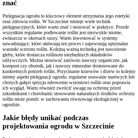
znać
Pielęgnacja ogrodu to kluczowy element utrzymania jego estetyki
oraz zdrowia roślin. W Szczecinie istnieje wiele technik
pielęgnacyjnych, które warto znać i stosować w praktyce. Przede
wszystkim regularne podlewanie roślin jest niezwykle istotne,
zwłaszcza w okresach suszy. Warto inwestować w systemy
nawadniające, które ułatwiają ten proces i zapewniają optymalne
warunki wzrostu roślin. Kolejną ważną techniką jest nawożenie
gleby, które dostarcza roślinom niezbędnych składników
odżywczych. Można stosować zarówno nawozy organiczne, jak
kompost czy obornik, jak i nawozy mineralne dostosowane do
konkretnych potrzeb roślin. Przycinanie krzewów i drzew to kolejny
istotny aspekt pielęgnacji ogrodu; regularne usuwanie martwych lub
chorych gałęzi sprzyja zdrowemu wzrostowi roślin oraz poprawia
ich wygląd. Warto również zwrócić uwagę na ochronę przed
szkodnikami i chorobami; stosowanie naturalnych środków ochrony
roślin może pomóc w zachowaniu równowagi ekologicznej w
ogrodzie.
Jakie błędy unikać podczas
projektowania ogrodu w Szczecinie