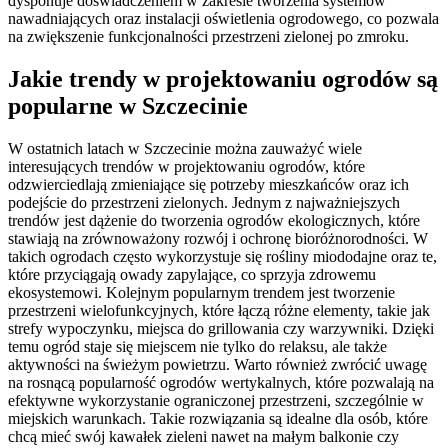
dysponuje doświadczeniem w zakresie tworzenia systemów
nawadniających oraz instalacji oświetlenia ogrodowego, co pozwala
na zwiększenie funkcjonalności przestrzeni zielonej po zmroku.
Jakie trendy w projektowaniu ogrodów są
popularne w Szczecinie
W ostatnich latach w Szczecinie można zauważyć wiele
interesujących trendów w projektowaniu ogrodów, które
odzwierciedlają zmieniające się potrzeby mieszkańców oraz ich
podejście do przestrzeni zielonych. Jednym z najważniejszych
trendów jest dążenie do tworzenia ogrodów ekologicznych, które
stawiają na zrównoważony rozwój i ochronę bioróżnorodności. W
takich ogrodach często wykorzystuje się rośliny miododajne oraz te,
które przyciągają owady zapylające, co sprzyja zdrowemu
ekosystemowi. Kolejnym popularnym trendem jest tworzenie
przestrzeni wielofunkcyjnych, które łączą różne elementy, takie jak
strefy wypoczynku, miejsca do grillowania czy warzywniki. Dzięki
temu ogród staje się miejscem nie tylko do relaksu, ale także
aktywności na świeżym powietrzu. Warto również zwrócić uwagę
na rosnącą popularność ogrodów wertykalnych, które pozwalają na
efektywne wykorzystanie ograniczonej przestrzeni, szczególnie w
miejskich warunkach. Takie rozwiązania są idealne dla osób, które
chcą mieć swój kawałek zieleni nawet na małym balkonie czy