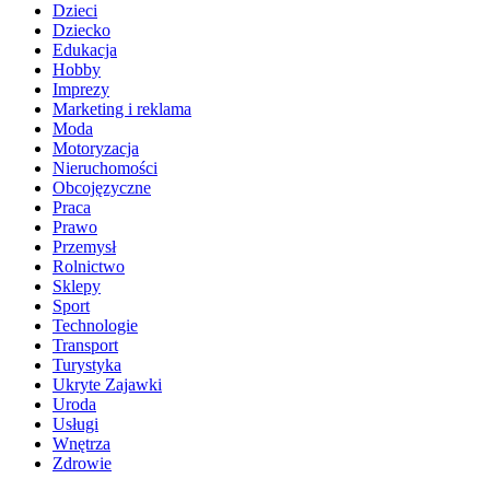
Dzieci
Dziecko
Edukacja
Hobby
Imprezy
Marketing i reklama
Moda
Motoryzacja
Nieruchomości
Obcojęzyczne
Praca
Prawo
Przemysł
Rolnictwo
Sklepy
Sport
Technologie
Transport
Turystyka
Ukryte Zajawki
Uroda
Usługi
Wnętrza
Zdrowie