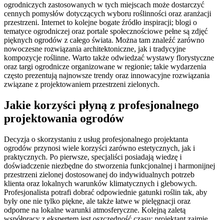
ogrodniczych zastosowanych w tych miejscach może dostarczyć
cennych pomysłów dotyczących wyboru roślinności oraz aranżacji
przestrzeni. Internet to kolejne bogate źródło inspiracji; blogi o
tematyce ogrodniczej oraz portale społecznościowe pełne są zdjęć
pięknych ogrodów z całego świata. Można tam znaleźć zarówno
nowoczesne rozwiązania architektoniczne, jak i tradycyjne
kompozycje roślinne. Warto także odwiedzać wystawy florystyczne
oraz targi ogrodnicze organizowane w regionie; takie wydarzenia
często prezentują najnowsze trendy oraz innowacyjne rozwiązania
związane z projektowaniem przestrzeni zielonych.
Jakie korzyści płyną z profesjonalnego
projektowania ogrodów
Decyzja o skorzystaniu z usług profesjonalnego projektanta
ogrodów przynosi wiele korzyści zarówno estetycznych, jak i
praktycznych. Po pierwsze, specjaliści posiadają wiedzę i
doświadczenie niezbędne do stworzenia funkcjonalnej i harmonijnej
przestrzeni zielonej dostosowanej do indywidualnych potrzeb
klienta oraz lokalnych warunków klimatycznych i glebowych.
Profesjonalista potrafi dobrać odpowiednie gatunki roślin tak, aby
były one nie tylko piękne, ale także łatwe w pielęgnacji oraz
odporne na lokalne warunki atmosferyczne. Kolejną zaletą
współpracy z ekspertem jest oszczędność czasu; projektant zajmie