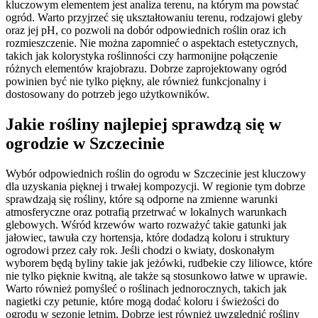
kluczowym elementem jest analiza terenu, na którym ma powstać
ogród. Warto przyjrzeć się ukształtowaniu terenu, rodzajowi gleby
oraz jej pH, co pozwoli na dobór odpowiednich roślin oraz ich
rozmieszczenie. Nie można zapomnieć o aspektach estetycznych,
takich jak kolorystyka roślinności czy harmonijne połączenie
różnych elementów krajobrazu. Dobrze zaprojektowany ogród
powinien być nie tylko piękny, ale również funkcjonalny i
dostosowany do potrzeb jego użytkowników.
Jakie rośliny najlepiej sprawdzą się w
ogrodzie w Szczecinie
Wybór odpowiednich roślin do ogrodu w Szczecinie jest kluczowy
dla uzyskania pięknej i trwałej kompozycji. W regionie tym dobrze
sprawdzają się rośliny, które są odporne na zmienne warunki
atmosferyczne oraz potrafią przetrwać w lokalnych warunkach
glebowych. Wśród krzewów warto rozważyć takie gatunki jak
jałowiec, tawuła czy hortensja, które dodadzą koloru i struktury
ogrodowi przez cały rok. Jeśli chodzi o kwiaty, doskonałym
wyborem będą byliny takie jak jeżówki, rudbekie czy liliowce, które
nie tylko pięknie kwitną, ale także są stosunkowo łatwe w uprawie.
Warto również pomyśleć o roślinach jednorocznych, takich jak
nagietki czy petunie, które mogą dodać koloru i świeżości do
ogrodu w sezonie letnim. Dobrze jest również uwzględnić rośliny