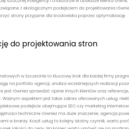
 sztucznej inteligencji i chatbotów w obsłudze klienta online,
y związane z ekologicznym podejściem do projektowania równi
orzyć strony przyjazne dla środowiska poprzez optymalizację
ę do projektowania stron
netowych w Szczecinie to kluczowy krok dla każdej firmy pragn
agę na portfolio agencji; analiza wcześniejszych realizacji poz
 jest również sprawdzić opinie innych klientów oraz referencje,
y. Ważnym aspektem jest także zakres oferowanych usług; niek
kompleksowe podejście obejmujące SEO czy marketing internetow
ejętności techniczne również ma duże znaczenie; agencja pow
mi w branży. Koszt usług to kolejny istotny czynnik; warto po
stosunek jakości do ceny. Na koniec warto umówić się na spotkan