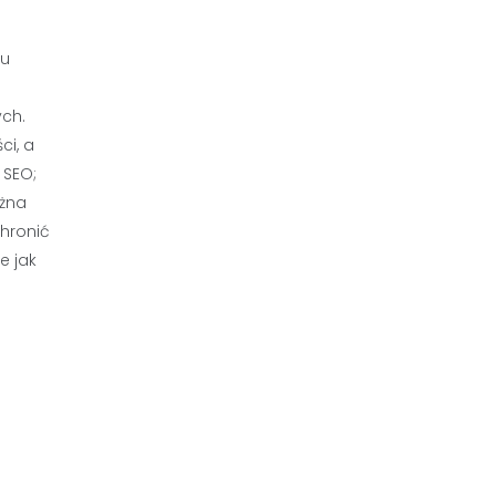
su
ch.
ci, a
 SEO;
ożna
hronić
e jak