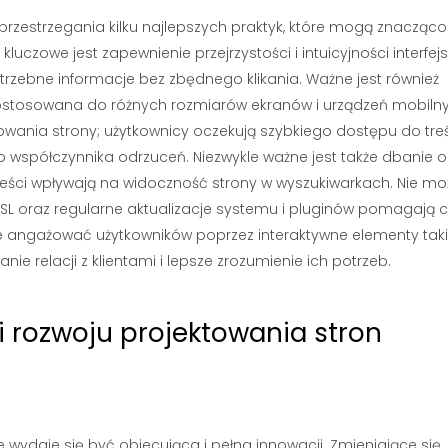
rzestrzegania kilku najlepszych praktyk, które mogą znacząco
luczowe jest zapewnienie przejrzystości i intuicyjności interfej
rzebne informacje bez zbędnego klikania. Ważne jest również
stosowana do różnych rozmiarów ekranów i urządzeń mobilny
dowania strony; użytkownicy oczekują szybkiego dostępu do treś
 współczynnika odrzuceń. Niezwykle ważne jest także dbanie o
treści wpływają na widoczność strony w wyszukiwarkach. Nie m
SL oraz regularne aktualizacje systemu i pluginów pomagają c
że angażować użytkowników poprzez interaktywne elementy taki
e relacji z klientami i lepsze zrozumienie ich potrzeb.
i rozwoju projektowania stron
e wydaje się być obiecująca i pełna innowacji. Zmieniające się