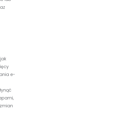
raz
jak
ięcy
ania e-
płynąć
apami,
 zmian