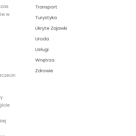
czas
Transport
dów w
Turystyka
Ukryte Zajawki
Uroda
Usługi
Wnętrza
Zdrowie
y.
jście
iej