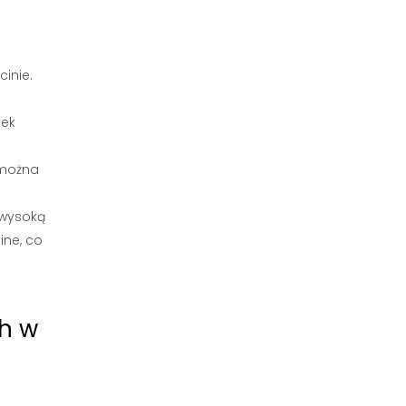
cinie.
nek
 można
 wysoką
ine, co
ch w