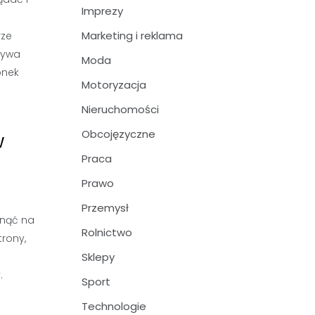
Imprezy
Marketing i reklama
rze
ływa
Moda
onek
Motoryzacja
Nieruchomości
Obcojęzyczne
w
Praca
Prawo
Przemysł
ynąć na
Rolnictwo
rony,
Sklepy
.
Sport
Technologie