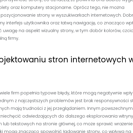
tablety oraz komputery stacjonarne. Oprócz tego, nie można
e pozycjonowanie strony w wyszukiwarkach internetowych. Dob
ny interfejs użytkownika oraz łatwą nawigację, co znacząco wp
 uwagę na aspekt wizualny strony, w tym dobór kolorów, czci
lną firmy.
rojektowaniu stron internetowych 
 wiele firm popełnia typowe błędy, które mogą negatywnie wpł
Jednym z najczęstszych problemów jest brak responsywności st
ilnych mają trudności z jej przeglądaniem. Innym powszechnym
zniechęcić odwiedzających do dalszego eksplorowania witryny
h lub tekstowych na stronie głównej, co może sprawić wrażenie
afiki mogą znacząco spowolnić ładowanie strony, co wpływa na