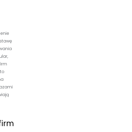
ienie
dstawę
awania
lar,
firm
to
na
bazami
iają
firm