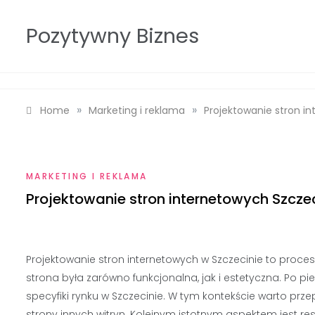
Skip
to
Pozytywny Biznes
content
»
»
Home
Marketing i reklama
Projektowanie stron i
MARKETING I REKLAMA
Projektowanie stron internetowych Szcze
Projektowanie stron internetowych w Szczecinie to proc
strona była zarówno funkcjonalna, jak i estetyczna. Po pi
specyfiki rynku w Szczecinie. W tym kontekście warto prz
strony innych witryn. Kolejnym istotnym aspektem jest 