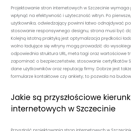
Projektowanie stron internetowych w Szczecinie wymaga p
wpłynąć na efektywność i użyteczność witryn. Po pierwsze, k
użytkownika; odwiedzający powinni łatwo odnajdywać pot
stosowanie responsywnego designu; strona musi być do
Kolejną istotną praktyką jest optymalizacja prędkości ła
wolno ładujące się witryny mogą prowadzić do wysokiego
odpowiednia struktura URL, meta tagi oraz wartościowe 
zapominać o bezpieczeństwie; stosowanie certyfikatów S
dane użytkowników oraz reputację firmy. Dobrze jest tak
formularze kontaktowe czy ankiety; to pozwala na budowani
Jakie są przyszłościowe kierunk
internetowych w Szczecinie
Przyszłość projektowania stron internetowych w Szczecini