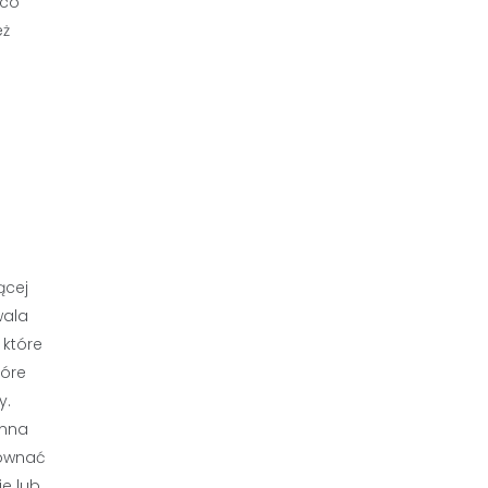
 co
eż
ącej
wala
 które
tóre
y.
inna
równać
ie lub