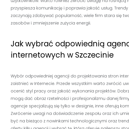
użytkowników. Warto również zwrócić uwagę na rosnącą rolę
przyspiesza komunikację i poprawia jakość usług. Trend
zaczynają zdobywać popularność; wiele firm stara się tw
zasobów i zmniejszenie zużycia energii.
Jak wybrać odpowiednią agencj
internetowych w Szczecinie
Wybór odpowiedniej agencji do projektowania stron inter
zaistnieć w Internecie. Przede wszystkim warto zwrócić uw
ocenić styl pracy oraz jakość wykonania projektów. Dobrze
mogą dać obraz rzetelności i profesjonalizmu danej firm
agencje specjalizują się tylko w designie, inne oferują 
Zwrócenie uwagi na doświadczenie zespołu oraz ich umi
być na bieżąco z nowinkami technologicznymi oraz trenda
oferty kilku agencji i wybrać tę, która oferuje najlepszy 