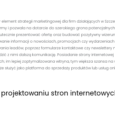
 element strategii marketingowej dla firm działających w Szcze
irmy i pozwala na dotarcie do szerokiego grona potencjalnych
 skutecznie prezentować ofertę oraz budować pozytywny wizeru
zywanie informacji o nowościach, promocjach czy wydarzeniach
kiwania leadów; poprzez formularze kontaktowe czy newslettery
zić z nimi dalszą komunikację. Posiadanie strony internetowej
h; im lepiej zoptymalizowana witryna, tym większa szansa na
 służyć jako platforma do sprzedaży produktów lub usług onl
y projektowaniu stron internetowy