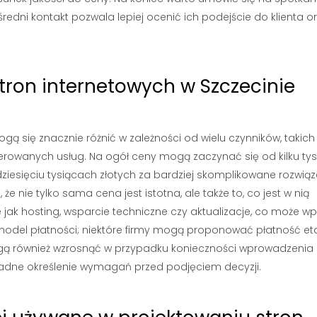
edni kontakt pozwala lepiej ocenić ich podejście do klienta o
stron internetowych w Szczecinie
gą się znacznie różnić w zależności od wielu czynników, takich 
ferowanych usług. Na ogół ceny mogą zaczynać się od kilku tys
dziesięciu tysiącach złotych za bardziej skomplikowane rozwiąz
 nie tylko sama cena jest istotna, ale także to, co jest w nią
e jak hosting, wsparcie techniczne czy aktualizacje, co może w
 model płatności; niektóre firmy mogą proponować płatność et
gą również wzrosnąć w przypadku konieczności wprowadzenia
kładne określenie wymagań przed podjęciem decyzji.