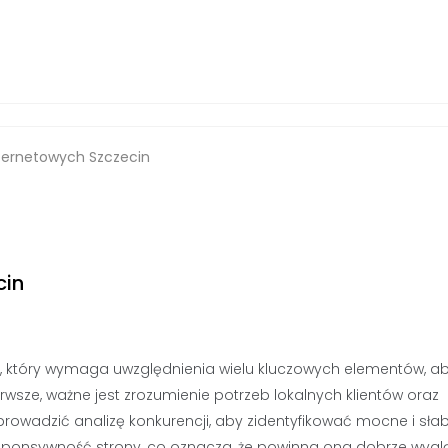
nternetowych Szczecin
cin
es, który wymaga uwzględnienia wielu kluczowych elementów, a
erwsze, ważne jest zrozumienie potrzeb lokalnych klientów oraz
eprowadzić analizę konkurencji, aby zidentyfikować mocne i sła
responsywność strony, co oznacza, że powinna ona dobrze wygl