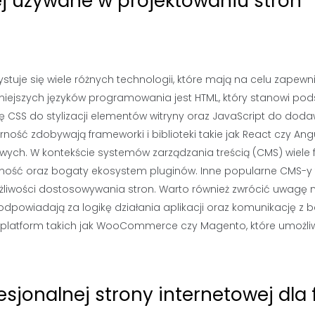
ej używane w projektowaniu stron
stuje się wiele różnych technologii, które mają na celu zapewn
arniejszych języków programowania jest HTML, który stanowi po
ię CSS do stylizacji elementów witryny oraz JavaScript do dod
ność zdobywają frameworki i biblioteki takie jak React czy Angu
wych. W kontekście systemów zarządzania treścią (CMS) wiele 
zność oraz bogaty ekosystem pluginów. Inne popularne CMS-y 
ożliwości dostosowywania stron. Warto również zwrócić uwagę 
 odpowiadają za logikę działania aplikacji oraz komunikację z 
platform takich jak WooCommerce czy Magento, które umożliw
esjonalnej strony internetowej dla 