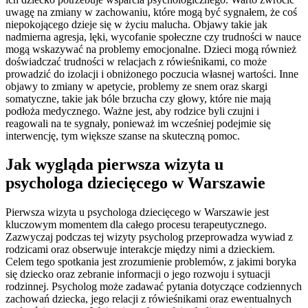
uwagę na zmiany w zachowaniu, które mogą być sygnałem, że coś
niepokojącego dzieje się w życiu malucha. Objawy takie jak
nadmierna agresja, lęki, wycofanie społeczne czy trudności w nauce
mogą wskazywać na problemy emocjonalne. Dzieci mogą również
doświadczać trudności w relacjach z rówieśnikami, co może
prowadzić do izolacji i obniżonego poczucia własnej wartości. Inne
objawy to zmiany w apetycie, problemy ze snem oraz skargi
somatyczne, takie jak bóle brzucha czy głowy, które nie mają
podłoża medycznego. Ważne jest, aby rodzice byli czujni i
reagowali na te sygnały, ponieważ im wcześniej podejmie się
interwencję, tym większe szanse na skuteczną pomoc.
Jak wygląda pierwsza wizyta u
psychologa dziecięcego w Warszawie
Pierwsza wizyta u psychologa dziecięcego w Warszawie jest
kluczowym momentem dla całego procesu terapeutycznego.
Zazwyczaj podczas tej wizyty psycholog przeprowadza wywiad z
rodzicami oraz obserwuje interakcje między nimi a dzieckiem.
Celem tego spotkania jest zrozumienie problemów, z jakimi boryka
się dziecko oraz zebranie informacji o jego rozwoju i sytuacji
rodzinnej. Psycholog może zadawać pytania dotyczące codziennych
zachowań dziecka, jego relacji z rówieśnikami oraz ewentualnych