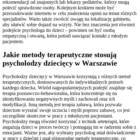
rekomendacji od znajomych lub lekarzy pediatrów, którzy mogą
polecić sprawdzone osoby. Kolejnym krokiem może być
przeszukiwanie internetu w celu znalezienia opinii na temat różnych
specjalistów. Warto także zwrócić uwagę na lokalizację gabinetu,
aby ułatwić sobie dojazd na wizyty. Nie bez znaczenia jest również
podejście psychologa do dzieci – powinien on być osobą
empatyczną i otwartą, która potrafi nawiązać kontakt z młodym
pacjentem.
Jakie metody terapeutyczne stosują
psycholodzy dziecięcy w Warszawie
Psycholodzy dziecięcy w Warszawie korzystają z różnych metod
terapeutycznych, dostosowanych do indywidualnych potrzeb
każdego dziecka. Wśród najpopularniejszych podejść znajduje się
terapia poznawczo-behawioralna, która koncentruje się na
identyfikowaniu negatywnych myśli i zachowań oraz ich
modyfikacji. Inną metodą jest terapia zabawą, która pozwala
dzieciom wyrażać swoje uczucia i myśli poprzez zabawę, co jest
szczególnie skuteczne w pracy z młodszymi pacjentami.
Psycholodzy mogą również korzystać z technik arteterapii, które
angażują dzieci w proces twórczy i pomagają im w radzeniu sobie z
emocjami. Ważne jest, aby wybrany psycholog miał doświadczenie
w pracy z dziećmi i znał różnorodne metody terapeutyczne, co