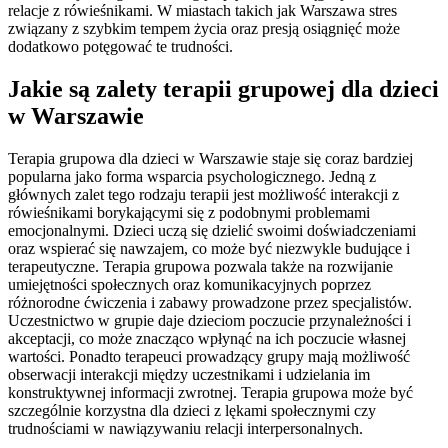
relacje z rówieśnikami. W miastach takich jak Warszawa stres
związany z szybkim tempem życia oraz presją osiągnięć może
dodatkowo potęgować te trudności.
Jakie są zalety terapii grupowej dla dzieci
w Warszawie
Terapia grupowa dla dzieci w Warszawie staje się coraz bardziej
popularna jako forma wsparcia psychologicznego. Jedną z
głównych zalet tego rodzaju terapii jest możliwość interakcji z
rówieśnikami borykającymi się z podobnymi problemami
emocjonalnymi. Dzieci uczą się dzielić swoimi doświadczeniami
oraz wspierać się nawzajem, co może być niezwykle budujące i
terapeutyczne. Terapia grupowa pozwala także na rozwijanie
umiejętności społecznych oraz komunikacyjnych poprzez
różnorodne ćwiczenia i zabawy prowadzone przez specjalistów.
Uczestnictwo w grupie daje dzieciom poczucie przynależności i
akceptacji, co może znacząco wpłynąć na ich poczucie własnej
wartości. Ponadto terapeuci prowadzący grupy mają możliwość
obserwacji interakcji między uczestnikami i udzielania im
konstruktywnej informacji zwrotnej. Terapia grupowa może być
szczególnie korzystna dla dzieci z lękami społecznymi czy
trudnościami w nawiązywaniu relacji interpersonalnych.