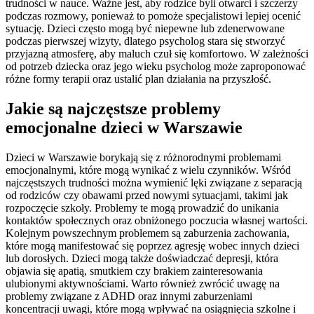
trudności w nauce. Ważne jest, aby rodzice byli otwarci i szczerzy
podczas rozmowy, ponieważ to pomoże specjalistowi lepiej ocenić
sytuację. Dzieci często mogą być niepewne lub zdenerwowane
podczas pierwszej wizyty, dlatego psycholog stara się stworzyć
przyjazną atmosferę, aby maluch czuł się komfortowo. W zależności
od potrzeb dziecka oraz jego wieku psycholog może zaproponować
różne formy terapii oraz ustalić plan działania na przyszłość.
Jakie są najczęstsze problemy
emocjonalne dzieci w Warszawie
Dzieci w Warszawie borykają się z różnorodnymi problemami
emocjonalnymi, które mogą wynikać z wielu czynników. Wśród
najczęstszych trudności można wymienić lęki związane z separacją
od rodziców czy obawami przed nowymi sytuacjami, takimi jak
rozpoczęcie szkoły. Problemy te mogą prowadzić do unikania
kontaktów społecznych oraz obniżonego poczucia własnej wartości.
Kolejnym powszechnym problemem są zaburzenia zachowania,
które mogą manifestować się poprzez agresję wobec innych dzieci
lub dorosłych. Dzieci mogą także doświadczać depresji, która
objawia się apatią, smutkiem czy brakiem zainteresowania
ulubionymi aktywnościami. Warto również zwrócić uwagę na
problemy związane z ADHD oraz innymi zaburzeniami
koncentracji uwagi, które mogą wpływać na osiągnięcia szkolne i