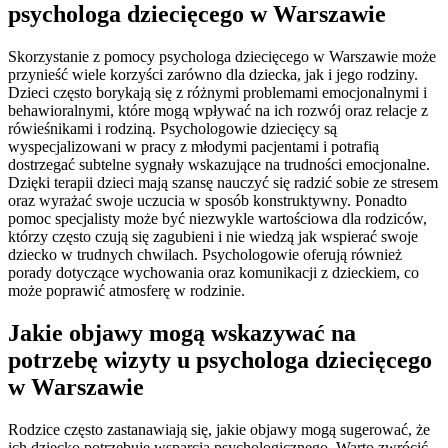
psychologa dziecięcego w Warszawie
Skorzystanie z pomocy psychologa dziecięcego w Warszawie może
przynieść wiele korzyści zarówno dla dziecka, jak i jego rodziny.
Dzieci często borykają się z różnymi problemami emocjonalnymi i
behawioralnymi, które mogą wpływać na ich rozwój oraz relacje z
rówieśnikami i rodziną. Psychologowie dziecięcy są
wyspecjalizowani w pracy z młodymi pacjentami i potrafią
dostrzegać subtelne sygnały wskazujące na trudności emocjonalne.
Dzięki terapii dzieci mają szansę nauczyć się radzić sobie ze stresem
oraz wyrażać swoje uczucia w sposób konstruktywny. Ponadto
pomoc specjalisty może być niezwykle wartościowa dla rodziców,
którzy często czują się zagubieni i nie wiedzą jak wspierać swoje
dziecko w trudnych chwilach. Psychologowie oferują również
porady dotyczące wychowania oraz komunikacji z dzieckiem, co
może poprawić atmosferę w rodzinie.
Jakie objawy mogą wskazywać na
potrzebę wizyty u psychologa dziecięcego
w Warszawie
Rodzice często zastanawiają się, jakie objawy mogą sugerować, że
ich dziecko potrzebuje wsparcia psychologicznego. Warto zwrócić