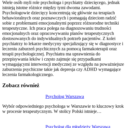
Wiele osób myli role psychologa i psychiatry dziecięcego, jednak
istnieją istotne różnice między tymi dwoma zawodami.
Psychologowie dziecięcy koncentrują się głównie na terapiach
behawioralnych oraz poznawczych i pomagają dzieciom radzić
sobie z problemami emocjonalnymi poprzez różnorodne techniki
terapeutyczne. Ich praca polega na diagnozowaniu trudności
emocjonalnych oraz opracowywaniu planów terapeutycznych
dostosowanych do indywidualnych potrzeb pacjentów. Z kolei
psychiatrzy to lekarze medycyny specjalizujący się w diagnostyce i
leczeniu zaburzeń psychicznych za pomocą farmakoterapii oraz
terapii psychologicznej. Psychiatra ma uprawnienia do
przepisywania leków i często zajmuje się przypadkami
wymagającymi interwencji medycznej ze względu na poważniejsze
zaburzenia psychiczne takie jak depresja czy ADHD wymagające
leczenia farmakologicznego.
Zobacz również
Nawigacja
Psycholog Warszawa
wpisu
Wybór odpowiedniego psychologa w Warszawie to kluczowy krok
w procesie terapeutycznym. W stolicy Polski istnieje…
Psycholog dla młodzieży Warszawa