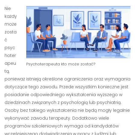
Nie
każdy
może
zosta
ć
psyc
hoter
apeu
Psychoterapeuta kto może zostać?
tą,
ponieważ istnieją określone ograniczenia oraz wymagania
dotyczące tego zawodu. Przede wszystkim konieczne jest
posiadanie odpowiedniego wykształcenia wyższego w
dziedzinach związanych z psychologią lub psychiatrią.
Osoby bez takiego wykształcenia nie będą mogły legalnie
wykonywać zawodu terapeuty. Dodatkowo wiele
programów szkoleniowych wymaga od kandydatów
wcześniejszego doświadczenia w pracy z ludźmi lub