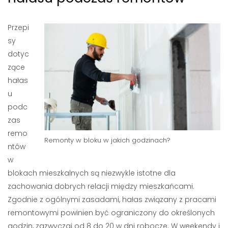
Przepi
sy
dotyc
zące
hałas
u
podc
zas
remo
Remonty w bloku w jakich godzinach?
ntów
w
blokach mieszkalnych są niezwykle istotne dla
zachowania dobrych relacji między mieszkańcami.
Zgodnie z ogólnymi zasadami, hałas związany z pracami
remontowymi powinien być ograniczony do określonych
godzin, zazwyczaj od 8 do 20 w dni robocze. W weekendy i