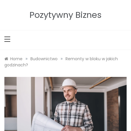
Skip
to
Pozytywny Biznes
content
»
»
Home
Budownictwo
Remonty w bloku w jakich
godzinach?