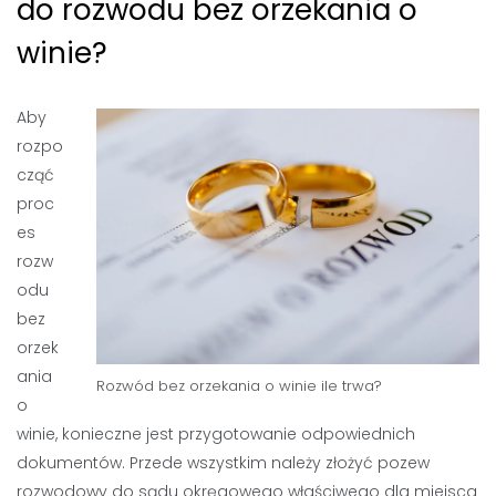
do rozwodu bez orzekania o
winie?
Aby
rozpo
cząć
proc
es
rozw
odu
bez
orzek
ania
Rozwód bez orzekania o winie ile trwa?
o
winie, konieczne jest przygotowanie odpowiednich
dokumentów. Przede wszystkim należy złożyć pozew
rozwodowy do sądu okręgowego właściwego dla miejsca