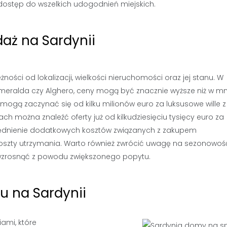
z dostęp do wszelkich udogodnień miejskich.
aż na Sardynii
ości od lokalizacji, wielkości nieruchomości oraz jej stanu. W
Smeralda czy Alghero, ceny mogą być znacznie wyższe niż w mn
ogą zaczynać się od kilku milionów euro za luksusowe wille z
h można znaleźć oferty już od kilkudziesięciu tysięcy euro za
ględnienie dodatkowych kosztów związanych z zakupem
y koszty utrzymania. Warto również zwrócić uwagę na sezonowoś
 wzrosnąć z powodu zwiększonego popytu.
u na Sardynii
ami, które