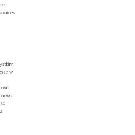
raz
wania w
zystkim
ższe w
kość
omości
ość
u;