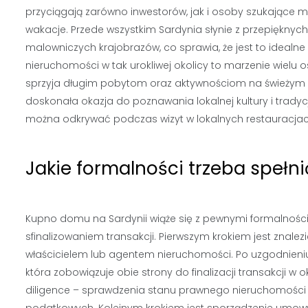
przyciągają zarówno inwestorów, jak i osoby szukające m
wakacje. Przede wszystkim Sardynia słynie z przepięknych 
malowniczych krajobrazów, co sprawia, że jest to idealne
nieruchomości w tak urokliwej okolicy to marzenie wielu 
sprzyja długim pobytom oraz aktywnościom na świeżym po
doskonała okazja do poznawania lokalnej kultury i tradycj
można odkrywać podczas wizyt w lokalnych restauracjach
Jakie formalności trzeba spełn
Kupno domu na Sardynii wiąże się z pewnymi formalnościa
sfinalizowaniem transakcji. Pierwszym krokiem jest znal
właścicielem lub agentem nieruchomości. Po uzgodnie
która zobowiązuje obie strony do finalizacji transakcji 
diligence – sprawdzenia stanu prawnego nieruchomości