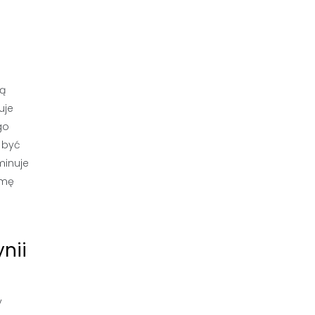
zą
uje
go
 być
minuje
rmę
nii
y