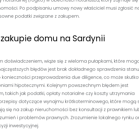
otarialnej (rogito) w obecności notariusza, który zajmuje się
omości. Po podpisaniu umowy nowy właściciel musi zgłosić n
osowne podatki związane z zakupem.
y zakupie domu na Sardynii
m doświadczeniem, wiąże się z wieloma pułapkami, które mog
ajczęstszych błędów jest brak dokładnego sprawdzenia stan
konieczności przeprowadzenia due diligence, co może skutk
żeniami hipotecznymi. Kolejnym powszechnym błędem jest
takich jak podatki, opłaty notarialne czy koszty utrzymania
 przepisy dotyczące wynajmu krótkoterminowego, które mogą s
ują się na zakup nieruchomości bez konsultacji z prawnikiem lu
umień i problemów prawnych. Zrozumienie lokalnego rynku o
yzji inwestycyjnej.