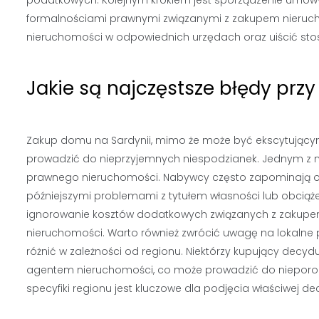
podatkowych. Kolejnym krokiem jest sporządzenie umowy n
formalnościami prawnymi związanymi z zakupem nieruch
nieruchomości w odpowiednich urzędach oraz uiścić st
Jakie są najczęstsze błędy prz
Zakup domu na Sardynii, mimo że może być ekscytujący
prowadzić do nieprzyjemnych niespodzianek. Jednym z n
prawnego nieruchomości. Nabywcy często zapominają o 
późniejszymi problemami z tytułem własności lub obcią
ignorowanie kosztów dodatkowych związanych z zakupem, 
nieruchomości. Warto również zwrócić uwagę na lokalne
różnić w zależności od regionu. Niektórzy kupujący decyd
agentem nieruchomości, co może prowadzić do nieporoz
specyfiki regionu jest kluczowe dla podjęcia właściwej dec