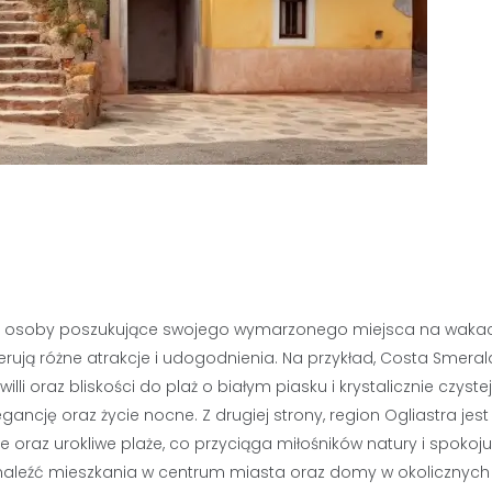
raz osoby poszukujące swojego wymarzonego miejsca na wakac
ferują różne atrakcje i udogodnienia. Na przykład, Costa Smeral
li oraz bliskości do plaż o białym piasku i krystalicznie czystej
gancję oraz życie nocne. Z drugiej strony, region Ogliastra jest
kie oraz urokliwe plaże, co przyciąga miłośników natury i spokoj
a znaleźć mieszkania w centrum miasta oraz domy w okolicznych