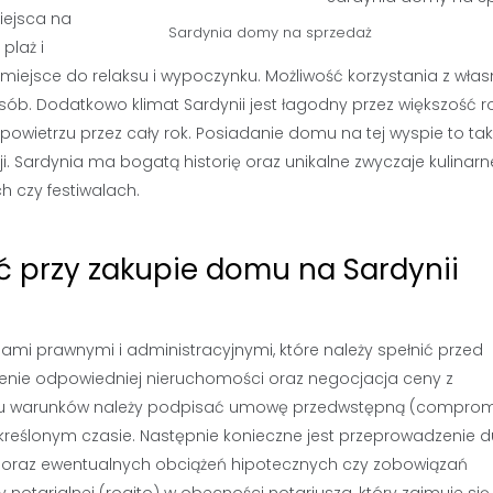
iejsca na
Sardynia domy na sprzedaż
plaż i
 miejsce do relaksu i wypoczynku. Możliwość korzystania z włas
osób. Dodatkowo klimat Sardynii jest łagodny przez większość r
wietrzu przez cały rok. Posiadanie domu na tej wyspie to tak
i. Sardynia ma bogatą historię oraz unikalne zwyczaje kulinarne
 czy festiwalach.
ić przy zakupie domu na Sardynii
mi prawnymi i administracyjnymi, które należy spełnić przed
ezienie odpowiedniej nieruchomości oraz negocjacja ceny z
niu warunków należy podpisać umowę przedwstępną (comprom
w określonym czasie. Następnie konieczne jest przeprowadzenie 
 oraz ewentualnych obciążeń hipotecznych czy zobowiązań