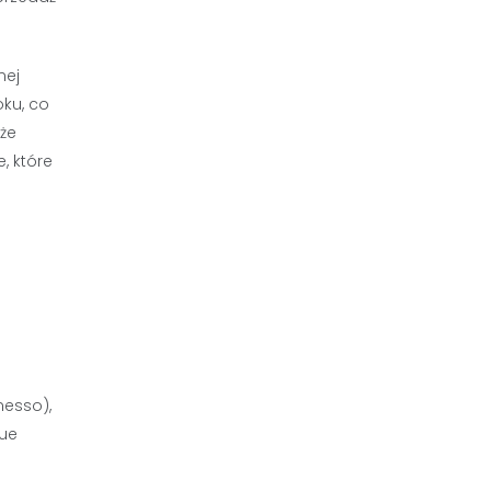
nej
oku, co
że
, które
esso),
due