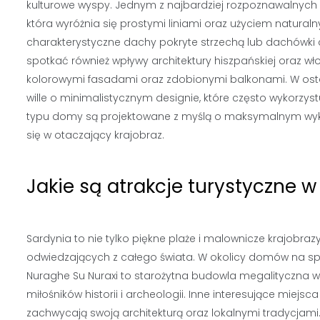
kulturowe wyspy. Jednym z najbardziej rozpoznawalnych st
która wyróżnia się prostymi liniami oraz użyciem natural
charakterystyczne dachy pokryte strzechą lub dachówki 
spotkać również wpływy architektury hiszpańskiej oraz wło
kolorowymi fasadami oraz zdobionymi balkonami. W osta
wille o minimalistycznym designie, które często wykorzy
typu domy są projektowane z myślą o maksymalnym wyk
się w otaczający krajobraz.
Jakie są atrakcje turystyczne 
Sardynia to nie tylko piękne plaże i malownicze krajobrazy,
odwiedzających z całego świata. W okolicy domów na spr
Nuraghe Su Nuraxi to starożytna budowla megalityczna w
miłośników historii i archeologii. Inne interesujące miejsc
zachwycają swoją architekturą oraz lokalnymi tradycjam