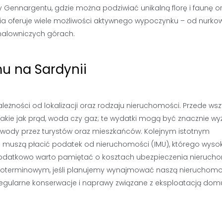
 Gennargentu, gdzie można podziwiać unikalną florę i faunę o
ia oferuje wiele możliwości aktywnego wypoczynku – od nurko
malowniczych górach.
u na Sardynii
leżności od lokalizacji oraz rodzaju nieruchomości. Przede ws
takie jak prąd, woda czy gaz; te wydatki mogą być znacznie wy
 i wody przez turystów oraz mieszkańców. Kolejnym istotnym
i muszą płacić podatek od nieruchomości (IMU), którego wyso
. Dodatkowo warto pamiętać o kosztach ubezpieczenia nieruch
koterminowym, jeśli planujemy wynajmować naszą nieruchom
gularne konserwacje i naprawy związane z eksploatacją dom