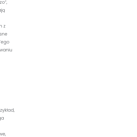
zo”,
ają
h z
esne
 Tego
waniu
zykład,
ga
we,