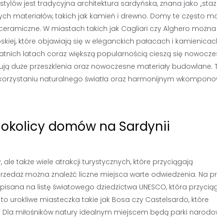
ylów jest tradycyjna architektura sardyńska, znana jako „staz
nych materiałów, takich jak kamień i drewno. Domy te często m
ceramiczne. W miastach takich jak Cagliari czy Alghero można
skiej, które objawiają się w eleganckich pałacach i kamienicac
tnich latach coraz większą popularnością cieszą się nowocz
stują duże przeszklenia oraz nowoczesne materiały budowlane.
orzystaniu naturalnego światła oraz harmonijnym wkompono
w okolicy domów na Sardynii
 ale także wiele atrakcji turystycznych, które przyciągają
zedaż można znaleźć liczne miejsca warte odwiedzenia. Na pr
pisana na listę światowego dziedzictwa UNESCO, która przycią
a to urokliwe miasteczka takie jak Bosa czy Castelsardo, które
i. Dla miłośników natury idealnym miejscem będą parki narodo