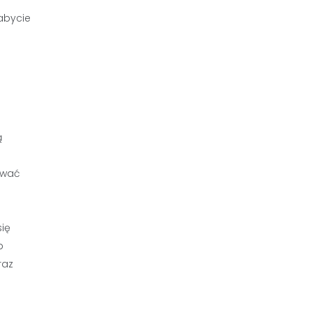
abycie
ą
u
ować
ię
b
raz