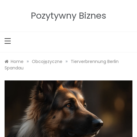
Skip
to
Pozytywny Biznes
content
»
»
Home
Obcojęzyczne
Tierverbrennung Berlin
Spandau