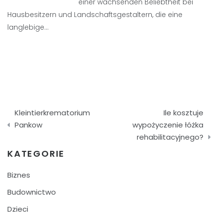
einer wachsenden Beliebtheit bei
Hausbesitzern und Landschaftsgestaltern, die eine
langlebige…
Nawigacja
Kleintierkrematorium
Ile kosztuje
wpisu
Pankow
wypożyczenie łóżka
rehabilitacyjnego?
KATEGORIE
Biznes
Budownictwo
Dzieci