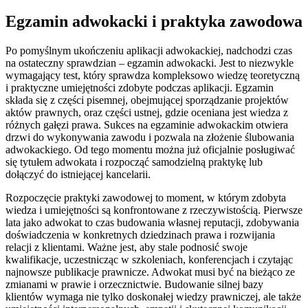
Egzamin adwokacki i praktyka zawodowa
Po pomyślnym ukończeniu aplikacji adwokackiej, nadchodzi czas
na ostateczny sprawdzian – egzamin adwokacki. Jest to niezwykle
wymagający test, który sprawdza kompleksowo wiedzę teoretyczną
i praktyczne umiejętności zdobyte podczas aplikacji. Egzamin
składa się z części pisemnej, obejmującej sporządzanie projektów
aktów prawnych, oraz części ustnej, gdzie oceniana jest wiedza z
różnych gałęzi prawa. Sukces na egzaminie adwokackim otwiera
drzwi do wykonywania zawodu i pozwala na złożenie ślubowania
adwokackiego. Od tego momentu można już oficjalnie posługiwać
się tytułem adwokata i rozpocząć samodzielną praktykę lub
dołączyć do istniejącej kancelarii.
Rozpoczęcie praktyki zawodowej to moment, w którym zdobyta
wiedza i umiejętności są konfrontowane z rzeczywistością. Pierwsze
lata jako adwokat to czas budowania własnej reputacji, zdobywania
doświadczenia w konkretnych dziedzinach prawa i rozwijania
relacji z klientami. Ważne jest, aby stale podnosić swoje
kwalifikacje, uczestnicząc w szkoleniach, konferencjach i czytając
najnowsze publikacje prawnicze. Adwokat musi być na bieżąco ze
zmianami w prawie i orzecznictwie. Budowanie silnej bazy
klientów wymaga nie tylko doskonałej wiedzy prawniczej, ale także