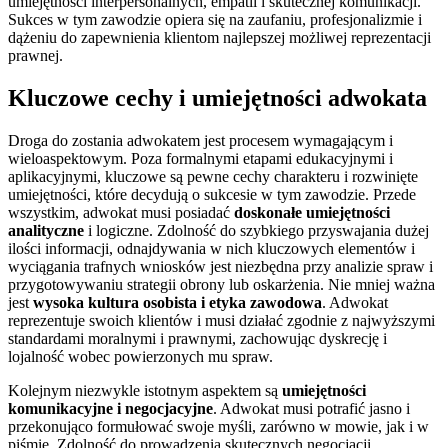
umiejętności interpersonalnych, empatii i skutecznej komunikacji.
Sukces w tym zawodzie opiera się na zaufaniu, profesjonalizmie i
dążeniu do zapewnienia klientom najlepszej możliwej reprezentacji
prawnej.
Kluczowe cechy i umiejętności adwokata
Droga do zostania adwokatem jest procesem wymagającym i
wieloaspektowym. Poza formalnymi etapami edukacyjnymi i
aplikacyjnymi, kluczowe są pewne cechy charakteru i rozwinięte
umiejętności, które decydują o sukcesie w tym zawodzie. Przede
wszystkim, adwokat musi posiadać
doskonałe umiejętności
analityczne
i logiczne. Zdolność do szybkiego przyswajania dużej
ilości informacji, odnajdywania w nich kluczowych elementów i
wyciągania trafnych wniosków jest niezbędna przy analizie spraw i
przygotowywaniu strategii obrony lub oskarżenia. Nie mniej ważna
jest
wysoka kultura osobista i etyka zawodowa
. Adwokat
reprezentuje swoich klientów i musi działać zgodnie z najwyższymi
standardami moralnymi i prawnymi, zachowując dyskrecję i
lojalność wobec powierzonych mu spraw.
Kolejnym niezwykle istotnym aspektem są
umiejętności
komunikacyjne i negocjacyjne
. Adwokat musi potrafić jasno i
przekonująco formułować swoje myśli, zarówno w mowie, jak i w
piśmie. Zdolność do prowadzenia skutecznych negocjacji,