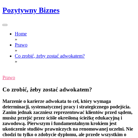
Skip
Pozytywny Biznes
to
content
Home
»
Prawo
»
Co zrobić, żeby zostać adwokatem?
»
Prawo
Co zrobić, żeby zostać adwokatem?
Marzenie o karierze adwokata to cel, który wymaga
determinacji, systematycznej pracy i strategicznego podejścia.
Zanim jednak zaczniesz reprezentować klientów przed sądem,
musisz przejść przez ściśle określoną ścieżkę edukacyjną i
zawodową. Pierwszym i fundamentalnym krokiem jest
ukończenie studiów prawniczych na renomowanej uczelni. Nie
chodzi tu tylko o zdobycie dyplomu, ale przede wszystkim o