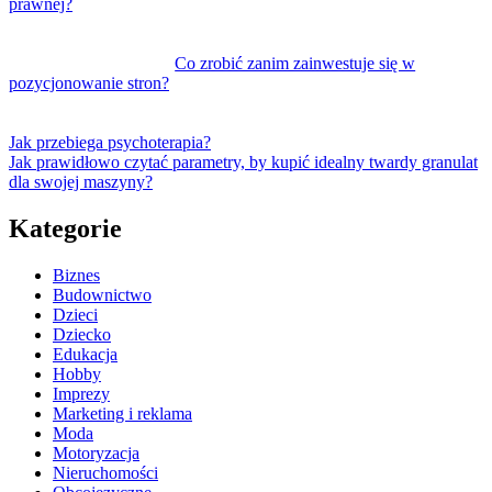
prawnej?
Co zrobić zanim zainwestuje się w
pozycjonowanie stron?
Jak przebiega psychoterapia?
Jak prawidłowo czytać parametry, by kupić idealny twardy granulat
dla swojej maszyny?
Kategorie
Biznes
Budownictwo
Dzieci
Dziecko
Edukacja
Hobby
Imprezy
Marketing i reklama
Moda
Motoryzacja
Nieruchomości