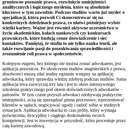
gruntowne poznanie prawa, rozwinięcie umiejętności
analitycznych i logicznego myślenia, które są absolutnie
kluczowe w tym zawodzie. Podczas studiów warto już myśleć o
specjalizacji, która pozwoli Ci skoncentrować się na
konkretnych dziedzinach prawa, co ułatwi późniejszy wybór
ścieżki kariery. Ważne jest również aktywne uczestnictwo w
życiu akademickim, kołach naukowych czy konkursach
prawniczych, które budują cenne doświadczenie i sieć
kontaktów. Pamiętaj, że studia to nie tylko nauka teorii, ale
także rozwijanie pasji do poszukiwania sprawiedliwości i
zrozumienie roli prawa w społeczeństwie.
Kolejnym etapem, bez którego nie można zostać adwokatem, jest
aplikacja prawnicza. Po ukończeniu studiów magisterskich z prawa,
absolwenci muszą zdać trudny egzamin wstępny na aplikację
adwokacką, który sprawdza wiedzę zdobytą podczas studiów. Sama
aplikacja trwa zazwyczaj trzy lata i jest to okres intensywnego
szkolenia praktycznego pod okiem doświadczonych adwokatów –
patronów. W tym czasie przyszli adwokaci zdobywają praktyczne
umiejętności, uczą się sporządzać pisma procesowe, reprezentować
klientów w sądach, negocjować ugody i radzić sobie w trudnych
sytuacjach. Aplikacja adwokacka to czas próby, który wymaga
poświęcenia, dyscypliny i ciągłego doskonalenia swoich
kompetencji. Jest to inwestycja w przyszłość, która procentuje przez
całą karierę zawodową.