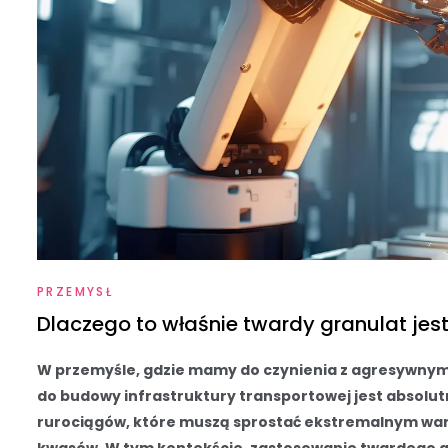
PRZEMYSŁ
Dlaczego to właśnie twardy granulat je
W przemyśle, gdzie mamy do czynienia z agresywny
do budowy infrastruktury transportowej jest absolu
rurociągów, które muszą sprostać ekstremalnym war
kwasów. W tym kontekście, zastosowanie twardego gr