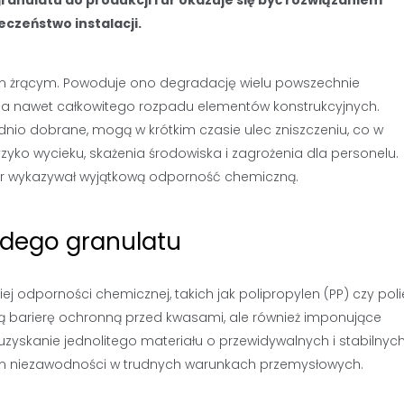
czeństwo instalacji.
em żrącym. Powoduje ono degradację wielu powszechnie
, a nawet całkowitego rozpadu elementów konstrukcyjnych.
io dobrane, mogą w krótkim czasie ulec zniszczeniu, co w
yko wycieku, skażenia środowiska i zagrożenia dla personelu.
 rur wykazywał wyjątkową odporność chemiczną.
dego granulatu
j odporności chemicznej, takich jak polipropylen (PP) czy poli
nałą barierę ochronną przed kwasami, ale również imponujące
zyskanie jednolitego materiału o przewidywalnych i stabilnyc
em niezawodności w trudnych warunkach przemysłowych.