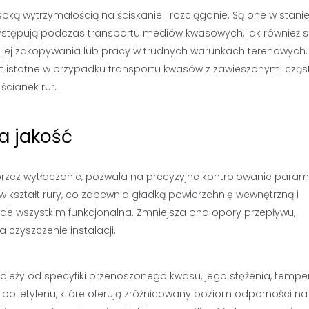
oką wytrzymałością na ściskanie i rozciąganie. Są one w stani
ystępują podczas transportu mediów kwasowych, jak również si
s jej zakopywania lub pracy w trudnych warunkach terenowych.
est istotne w przypadku transportu kwasów z zawieszonymi czą
cianek rur.
a jakość
oprzez wytłaczanie, pozwala na precyzyjne kontrolowanie para
 kształt rury, co zapewnia gładką powierzchnię wewnętrzną i
rzede wszystkim funkcjonalna. Zmniejsza ona opory przepływu,
 czyszczenie instalacji.
ależy od specyfiki przenoszonego kwasu, jego stężenia, tempe
 i polietylenu, które oferują zróżnicowany poziom odporności na