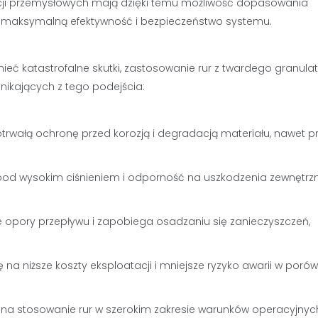
acji przemysłowych mają dzięki temu możliwość dopasowania
a maksymalną efektywność i bezpieczeństwo systemu.
 katastrofalne skutki, zastosowanie rur z twardego granulat
nikających z tego podejścia:
rwałą ochronę przed korozją i degradacją materiału, nawet p
od wysokim ciśnieniem i odporność na uszkodzenia zewnętrzn
e opory przepływu i zapobiega osadzaniu się zanieczyszczeń,
ę na niższe koszty eksploatacji i mniejsze ryzyko awarii w poró
na stosowanie rur w szerokim zakresie warunków operacyjnyc