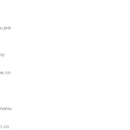
u jest
rzy
e, co
wnaniu
h, co