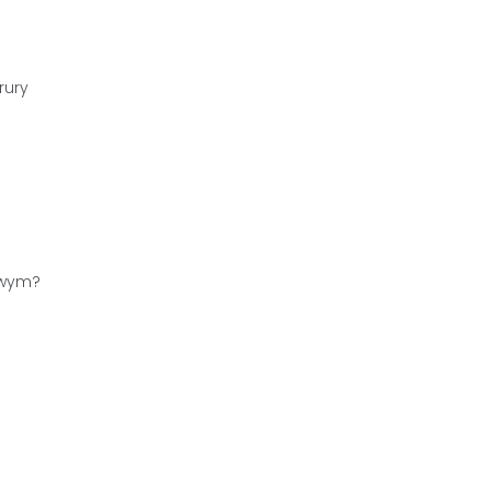
rury
owym?