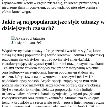
zaplanowanie wzoru – często zdarza się, że klienci przychodzą z
nieprzemyślanym pomysłem, co prowadzi do niezadowolenia z
efektu końcowego.
Jakie są najpopularniejsze style tatuaży w
dzisiejszych czasach?
Jak się robi tatuaże?
Współczesny świat tatuaży oferuje szeroki wachlarz stylów, które
cieszą się dużą popularnością wśród klientów. Jednym z najbardziej
rozpoznawalnych stylów jest tradycyjny styl amerykański,
charakteryzujący się wyrazistymi kolorami oraz prostymi kształtami.
Ten styl często zawiera motywy związane z marynarką wojenną
oraz kulturowymi symbolami. Innym popularnym stylem jest
realizm, który stawia na odwzorowanie rzeczywistości w jak
najdokładniejszy sposób. Artyści specjalizujący się w tym stylu
potrafią stworzyć niezwykle szczegółowe portrety czy krajobrazy.
Styl watercolor to kolejna ciekawa propozycja, która imituje
malarstwo akwarelowe i charakteryzuje się płynnymi przejściami
kolorystycznymi oraz brakiem konturów. Minimalizm to kolejny
trend, który zdobywa serca wielu osób – proste linie i geometryczne
kształty przyciągają uwagę swoją elegancją i subtelnością. Warto