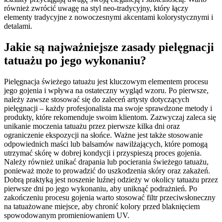
również zwrócić uwagę na styl neo-tradycyjny, który łączy
elementy tradycyjne z nowoczesnymi akcentami kolorystycznymi i
detalami.
Jakie są najważniejsze zasady pielęgnacji
tatuażu po jego wykonaniu?
Pielęgnacja świeżego tatuażu jest kluczowym elementem procesu
jego gojenia i wpływa na ostateczny wygląd wzoru. Po pierwsze,
należy zawsze stosować się do zaleceń artysty dotyczących
pielęgnacji – każdy profesjonalista ma swoje sprawdzone metody i
produkty, które rekomenduje swoim klientom. Zazwyczaj zaleca się
unikanie moczenia tatuażu przez pierwsze kilka dni oraz
ograniczenie ekspozycji na słońce. Ważne jest także stosowanie
odpowiednich maści lub balsamów nawilżających, które pomogą
utrzymać skórę w dobrej kondycji i przyspieszą proces gojenia.
Należy również unikać drapania lub pocierania świeżego tatuażu,
ponieważ może to prowadzić do uszkodzenia skóry oraz zakażeń.
Dobrą praktyką jest noszenie luźnej odzieży w okolicy tatuażu przez
pierwsze dni po jego wykonaniu, aby uniknąć podrażnień. Po
zakończeniu procesu gojenia warto stosować filtr przeciwsłoneczny
na tatuażowane miejsce, aby chronić kolory przed blaknięciem
spowodowanym promieniowaniem UV.