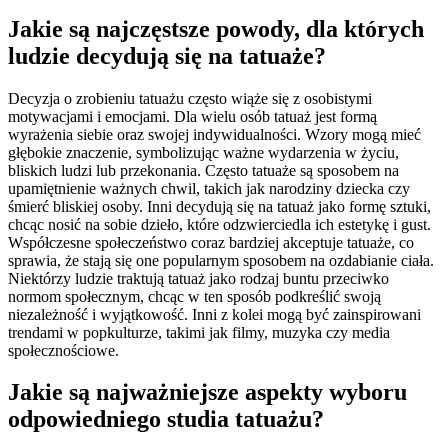
Jakie są najczęstsze powody, dla których
ludzie decydują się na tatuaże?
Decyzja o zrobieniu tatuażu często wiąże się z osobistymi
motywacjami i emocjami. Dla wielu osób tatuaż jest formą
wyrażenia siebie oraz swojej indywidualności. Wzory mogą mieć
głębokie znaczenie, symbolizując ważne wydarzenia w życiu,
bliskich ludzi lub przekonania. Często tatuaże są sposobem na
upamiętnienie ważnych chwil, takich jak narodziny dziecka czy
śmierć bliskiej osoby. Inni decydują się na tatuaż jako formę sztuki,
chcąc nosić na sobie dzieło, które odzwierciedla ich estetykę i gust.
Współczesne społeczeństwo coraz bardziej akceptuje tatuaże, co
sprawia, że stają się one popularnym sposobem na ozdabianie ciała.
Niektórzy ludzie traktują tatuaż jako rodzaj buntu przeciwko
normom społecznym, chcąc w ten sposób podkreślić swoją
niezależność i wyjątkowość. Inni z kolei mogą być zainspirowani
trendami w popkulturze, takimi jak filmy, muzyka czy media
społecznościowe.
Jakie są najważniejsze aspekty wyboru
odpowiedniego studia tatuażu?