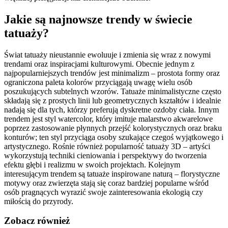
Jakie są najnowsze trendy w świecie
tatuaży?
Świat tatuaży nieustannie ewoluuje i zmienia się wraz z nowymi
trendami oraz inspiracjami kulturowymi. Obecnie jednym z
najpopularniejszych trendów jest minimalizm – prostota formy oraz
ograniczona paleta kolorów przyciągają uwagę wielu osób
poszukujących subtelnych wzorów. Tatuaże minimalistyczne często
składają się z prostych linii lub geometrycznych kształtów i idealnie
nadają się dla tych, którzy preferują dyskretne ozdoby ciała. Innym
trendem jest styl watercolor, który imituje malarstwo akwarelowe
poprzez zastosowanie płynnych przejść kolorystycznych oraz braku
konturów; ten styl przyciąga osoby szukające czegoś wyjątkowego i
artystycznego. Rośnie również popularność tatuaży 3D – artyści
wykorzystują techniki cieniowania i perspektywy do tworzenia
efektu głębi i realizmu w swoich projektach. Kolejnym
interesującym trendem są tatuaże inspirowane naturą – florystyczne
motywy oraz zwierzęta stają się coraz bardziej popularne wśród
osób pragnących wyrazić swoje zainteresowania ekologią czy
miłością do przyrody.
Zobacz również