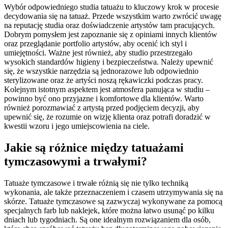
Wybór odpowiedniego studia tatuażu to kluczowy krok w procesie
decydowania się na tatuaż. Przede wszystkim warto zwrócić uwagę
na reputację studia oraz doświadczenie artystów tam pracujących.
Dobrym pomysłem jest zapoznanie się z opiniami innych klientów
oraz przeglądanie portfolio artystów, aby ocenić ich styl i
umiejętności. Ważne jest również, aby studio przestrzegało
wysokich standardów higieny i bezpieczeństwa. Należy upewnić
się, że wszystkie narzędzia są jednorazowe lub odpowiednio
sterylizowane oraz że artyści noszą rękawiczki podczas pracy.
Kolejnym istotnym aspektem jest atmosfera panująca w studiu –
powinno być ono przyjazne i komfortowe dla klientów. Warto
również porozmawiać z artystą przed podjęciem decyzji, aby
upewnić się, że rozumie on wizję klienta oraz potrafi doradzić w
kwestii wzoru i jego umiejscowienia na ciele.
Jakie są różnice między tatuażami
tymczasowymi a trwałymi?
Tatuaże tymczasowe i trwałe różnią się nie tylko techniką
wykonania, ale także przeznaczeniem i czasem utrzymywania się na
skórze. Tatuaże tymczasowe są zazwyczaj wykonywane za pomocą
specjalnych farb lub naklejek, które można łatwo usunąć po kilku
dniach lub tygodniach. Są one idealnym rozwiązaniem dla osób,