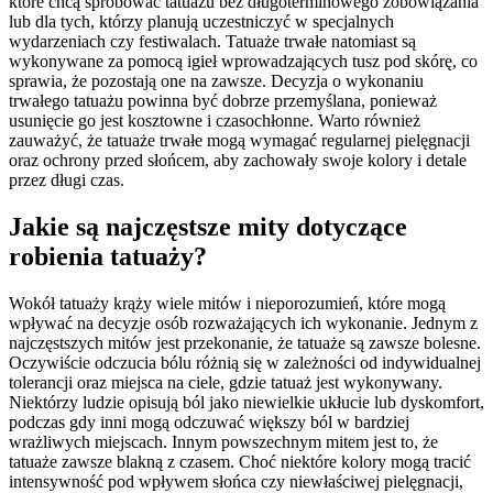
które chcą spróbować tatuażu bez długoterminowego zobowiązania
lub dla tych, którzy planują uczestniczyć w specjalnych
wydarzeniach czy festiwalach. Tatuaże trwałe natomiast są
wykonywane za pomocą igieł wprowadzających tusz pod skórę, co
sprawia, że pozostają one na zawsze. Decyzja o wykonaniu
trwałego tatuażu powinna być dobrze przemyślana, ponieważ
usunięcie go jest kosztowne i czasochłonne. Warto również
zauważyć, że tatuaże trwałe mogą wymagać regularnej pielęgnacji
oraz ochrony przed słońcem, aby zachowały swoje kolory i detale
przez długi czas.
Jakie są najczęstsze mity dotyczące
robienia tatuaży?
Wokół tatuaży krąży wiele mitów i nieporozumień, które mogą
wpływać na decyzje osób rozważających ich wykonanie. Jednym z
najczęstszych mitów jest przekonanie, że tatuaże są zawsze bolesne.
Oczywiście odczucia bólu różnią się w zależności od indywidualnej
tolerancji oraz miejsca na ciele, gdzie tatuaż jest wykonywany.
Niektórzy ludzie opisują ból jako niewielkie ukłucie lub dyskomfort,
podczas gdy inni mogą odczuwać większy ból w bardziej
wrażliwych miejscach. Innym powszechnym mitem jest to, że
tatuaże zawsze blakną z czasem. Choć niektóre kolory mogą tracić
intensywność pod wpływem słońca czy niewłaściwej pielęgnacji,