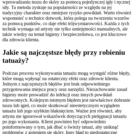
wprowadzaniu tuszu do skóry za pomocą pojedynczej igły i ręcznej
siły. Ta metoda zyskuje na popularności ze względu na jej
tradycyjny charakter oraz mniejsze ryzyko powikłań. Warto również
wspomnieć o technice dotwork, która polega na tworzeniu wzorów
za pomocą punktów, co daje efekt trójwymiarowości. Każda z tych
technik wymaga od artysty nie tylko umiejętności manualnych, ale
także wiedzy na temat higieny i bezpieczeństwa, co jest kluczowe
dla zdrowia klienta.
Jakie są najczęstsze błędy przy robieniu
tatuaży?
Podczas procesu wykonywania tatuażu mogą wystąpić różne błędy,
które mogą wpłynąć na ostateczny efekt oraz zdrowie klienta.
Jednym z najczęstszych błędów jest brak odpowiedniego
przygotowania miejsca pracy oraz narzędzi. Niezachowanie zasad
higieny może prowadzić do infekcji oraz innych powikłań
zdrowotnych. Kolejnym istotnym błędem jest niewłaściwe dobranie
tuszu lub igieł, co może skutkować nieestetycznym wyglądem
tatuażu lub jego szybkim blaknięciem. Ważne jest również, aby
artysta nie ignorował wskazówek dotyczących pielęgnacji tatuażu
po jego wykonaniu. Klient powinien być odpowiednio
poinformowany o tym, jak dbać o świeży tatuaż, aby uniknąć
problemów z gojeniem się skóry. Inny błąd to niedostateczne