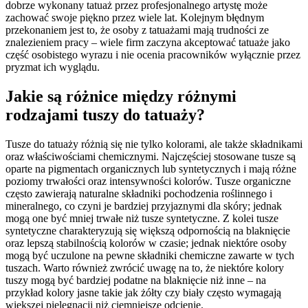
dobrze wykonany tatuaż przez profesjonalnego artystę może
zachować swoje piękno przez wiele lat. Kolejnym błędnym
przekonaniem jest to, że osoby z tatuażami mają trudności ze
znalezieniem pracy – wiele firm zaczyna akceptować tatuaże jako
część osobistego wyrazu i nie ocenia pracowników wyłącznie przez
pryzmat ich wyglądu.
Jakie są różnice między różnymi
rodzajami tuszy do tatuaży?
Tusze do tatuaży różnią się nie tylko kolorami, ale także składnikami
oraz właściwościami chemicznymi. Najczęściej stosowane tusze są
oparte na pigmentach organicznych lub syntetycznych i mają różne
poziomy trwałości oraz intensywności kolorów. Tusze organiczne
często zawierają naturalne składniki pochodzenia roślinnego i
mineralnego, co czyni je bardziej przyjaznymi dla skóry; jednak
mogą one być mniej trwałe niż tusze syntetyczne. Z kolei tusze
syntetyczne charakteryzują się większą odpornością na blaknięcie
oraz lepszą stabilnością kolorów w czasie; jednak niektóre osoby
mogą być uczulone na pewne składniki chemiczne zawarte w tych
tuszach. Warto również zwrócić uwagę na to, że niektóre kolory
tuszy mogą być bardziej podatne na blaknięcie niż inne – na
przykład kolory jasne takie jak żółty czy biały często wymagają
większej pielęgnacji niż ciemniejsze odcienie.