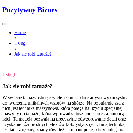
Skip
Pozytywny Biznes
to
content
Home
»
Usługi
»
Jak się robi tatuaże?
»
Usługi
Jak się robi tatuaże?
W świecie tatuaży istnieje wiele technik, które artyści wykorzystują
do tworzenia unikalnych wzorów na skórze. Najpopularniejszą z
nich jest technika maszynowa, która polega na użyciu specjalnej
maszyny do tatuażu, która wprowadza tusz pod skórę za pomocą
igieł. Ta metoda pozwala na precyzyjne odwzorowanie detali oraz
uzyskanie różnorodnych efektów kolorystycznych. Inną techniką
jest tatuaż ręczny, znany również jako handpoke, który polega na